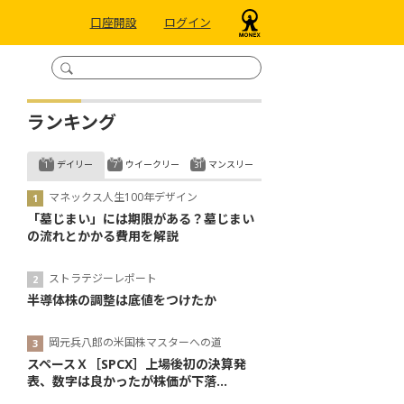
口座開設
ログイン
ランキング
デイリー
ウイークリー
マンスリー
マネックス人生100年デザイン
「墓じまい」には期限がある？墓じまい
の流れとかかる費用を解説
ストラテジーレポート
半導体株の調整は底値をつけたか
岡元兵八郎の米国株マスターへの道
スペースＸ［SPCX］上場後初の決算発
表、数字は良かったが株価が下落...