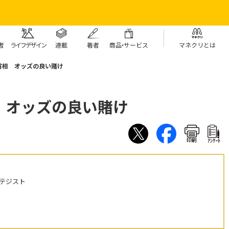
者
ライフデザイン
連載
著者
商
品・
サービス
マネクリとは
首相 オッズの良い賭け
 オッズの良い賭け
印刷
ｱﾝｹｰﾄ
テジスト