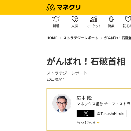
新着
人気
マーケット
特集
初心
HOME
ストラテジーレポート
がんばれ！石破
がんばれ！石破首相
ストラテジーレポート
2025/07/11
広木 隆
マネックス証券 チーフ・ストラ
@TakashiHiroki
もっと見る