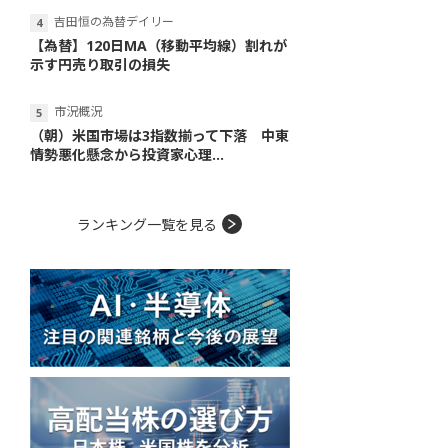
吉田恒の為替デイリー
【為替】120日MA（移動平均線）割れが
示す円売り取引の損失
市況概況
（朝）米国市場は3指数揃って下落 中東
情勢悪化懸念から投資家心理...
ランキング一覧を見る