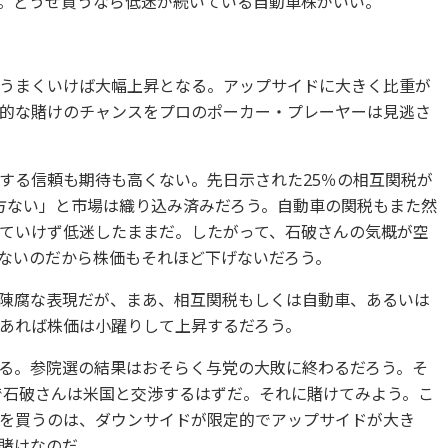
。どうせ買うなら低迷が続いている自動車株がいい。
うまくいけば大幅上昇となる。アップサイドに大きく比重が
的な賭けのチャンスをプロのポーカー・プレーヤーは見逃さ
する信頼も期待も高くない。先日示された25％の相互関税が
方ない」と市場は織り込み済みだろう。自動車の関税もまた然
ていけず低迷したままだ。したがって、石破さんの気概が空
ないのだから株価もそれほど下げないだろう。
陳腐な表現だが、まあ、相互関税もしくは自動車、あるいは
あれば株価は小躍りして上昇するだろう。
る。参院選の結果はおそらく与党の大敗に終わるだろう。そ
陣で石破さんは米国と交渉するはずだ。それに賭けてみよう。こ
を買うのは、ダウンサイドが限定的でアップサイドが大き
賭けなのだ。