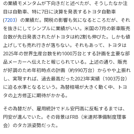
の業績モメンタムが下向きだと述べたが、そうしたなか注
目は自動車、特に7日に決算を発表するトヨタ自動車
(
7203
）の業績だ。関税の影響も気になるところだが、それ
を抜きにしてシンプルに業績がいい。米国の7月の新車販売
台数が先日発表されたがトヨタは約2割も伸びた。しかも値
上げしても売れ行きが落ちない。それもあって、トヨタは
2025年の世界生産台数を約1000万台とする計画を主要な部
品メーカーへ伝えたと報じられている。上述の通り、販売
が好調のため年初時点の計画（約990万台）からやや上振れ
し、実現すれば、過去最高だった2023年実績（1003万台）
に迫る水準となるという。為替相場が大きく動く中、トヨ
タの上方修正に期待がかかる。
その為替だが、雇用統計でドル安円高に反転するまでは、
円安が進んでいた。その背景はFRB（米連邦準備制度理事
会）のタカ派姿勢だった。