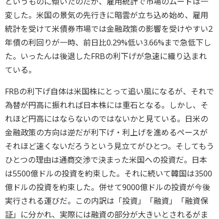
というものに傾いたのだが、雇用統計で市場のムードは一
変した。米国の景気の先行きに暗雲が立ち込め始め、雇用
統計を受けて米債券市場では金融政策の影響を受けやすい2
年債の利回りが一時、前日比0.29%低い3.66%まで急低下し
た。いったんは後退したFRBの利下げが急速に織り込まれ
ている。
FRBの利下げ自体は米国株にとって追い風になるが、それで
為替
が円高に振れれば日本株には重石となる。しかし、
そ
れほど円高にはならないのではないかと見ている。日米の
金融政策の方向は逆だが利下げ・利上げを進めるペースが
それほど速くないだろうという見立てがひとつ。そしてもう
ひとつの理由は通商交渉で決まった米国への投資だ。日本
は5500億ドルの投資を約束した。それに続いて韓国は3500
億ドルの投資を約束した。併せて9000億ドルの投資が今後
実行される運びだ。この内訳は「投資」「融資」「融資保
証」に分かれ、実際には融資の部分が大きいとされるがま