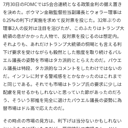
7月30日のFOMCでは5会合連続となる政策金利の据え置き
を決めた。ボウマン金融監督担当副議長とウォラー理事は
0.25%の利下げ実施を求めて反対票を投じた。32年ぶりの
理事2人の反対は注目を浴びたが、このふたりはトランプ大
統領の息がかかった人物で、反対票を投じるのは想定内。
それよりも、あれだけトランプ大統領の恫喝とも言える利
下げ要求を受けながらも毅然とした態度を取り続けるパル
エル議長の姿勢を市場はタカ派的ととらえたのだ。パウエ
ル議長は特段、タカ派的なコメントをしたわけではないの
だ。インフレに対する警戒感をとかなかったのはこれまで
と同じである。それでも市場はトランプ氏の要求に少しは
配慮を見せるかもしれないと思っていた節があったのだろ
う、そういう邪推を完全に退けたパウエル議長の姿勢に為
替市場はドル高で応えたのだ。
その時点の市場の見方は、利下げは当分ないかもしれない