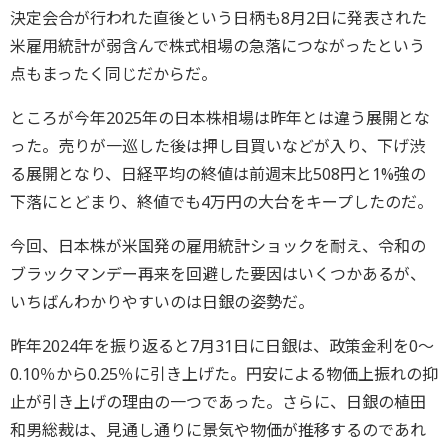
決定会合が行われた直後という日柄も8月2日に発表された
米雇用統計が弱含んで株式相場の急落につながったという
点もまったく同じだからだ。
ところが今年2025年の日本株相場は昨年とは違う展開とな
った。売りが一巡した後は押し目買いなどが入り、下げ渋
る展開となり、日経平均の終値は前週末比508円と1%強の
下落にとどまり、終値でも4万円の大台をキープしたのだ。
今回、日本株が米国発の雇用統計ショックを耐え、令和の
ブラックマンデー再来を回避した要因はいくつかあるが、
いちばんわかりやすいのは日銀の姿勢だ。
昨年2024年を振り返ると7月31日に日銀は、政策金利を0～
0.10％から0.25％に引き上げた。円安による物価上振れの抑
止が引き上げの理由の一つであった。さらに、日銀の植田
和男総裁は、見通し通りに景気や物価が推移するのであれ