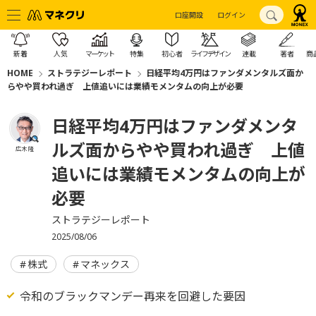
口座開設
ログイン
新着
人気
マーケット
特集
初心者
ライフデザイン
連載
著者
商
HOME
ストラテジーレポート
日経平均4万円はファンダメンタルズ面か
らやや買われ過ぎ 上値追いには業績モメンタムの向上が必要
日経平均4万円はファンダメンタ
ルズ面からやや買われ過ぎ 上値
広木 隆
追いには業績モメンタムの向上が
必要
ストラテジーレポート
2025/08/06
株式
マネックス
令和のブラックマンデー再来を回避した要因