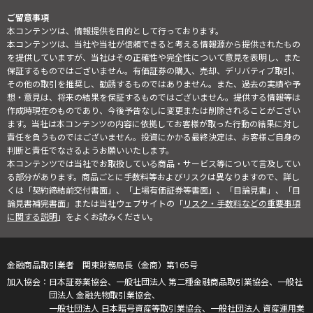
ご留意事項
本コンテンツは、情報提供を目的として行っております。
本コンテンツは、当社や当社が信頼できると考える情報源から提供されたもの
を提供していますが、当社はその正確性や完全性について意見を表明し、また
保証するものではございません。有価証券の購入、売却、デリバティブ取引、
その他の取引を推奨し、勧誘するものではありません。また、過去の実績や予
想・意見は、将来の結果を保証するものではございません。提供する情報等は
作成時現在のものであり、今後予告なしに変更または削除されることがござい
ます。当社は本コンテンツの内容に依拠してお客様が取った行動の結果に対し
責任を負うものではございません。投資にかかる最終決定は、お客様ご自身の
判断と責任でなさるようお願いいたします。
本コンテンツでは当社でお取扱している商品・サービス等について言及してい
る部分があります。商品ごとに手数料等およびリスクは異なりますので、詳し
くは「契約締結前交付書面」、「上場有価証券等書面」、「目論見書」、「目
論見書補完書面」または当社ウェブサイトの「
リスク・手数料などの重要事項
に関する説明
」をよくお読みください。
金融商品取引業者 関東財務局長（金商）第165号
日本証券業協会、一般社団法人 第二種金融商品取引業協会、一般社
団法人 金融先物取引業協会、
一般社団法人 日本暗号資産等取引業協会、一般社団法人 資産運用業