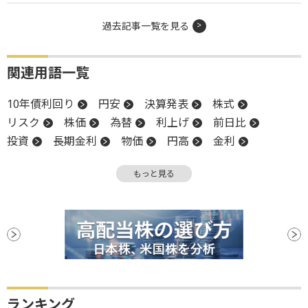
過去記事一覧を見る
関連用語一覧
10年債利回り
円安
決算発表
株式
リスク
株価
為替
利上げ
前日比
投資
長期金利
物価
円高
金利
上方修正
政策金利
高値
TOPIX
もっと見る
米国株
利回り
インフレ
EPS
FOMC
オーバーシュート
買い越し
金融政策
当期純利益
日経平均株価
米連邦公開市場委員会
米連邦準備制度理事会
モメンタム
FRB
大台
押し目買い
終値
為替相場
関税
金融政策決定会合
業績見通し
決算
債券
材料
ランキング