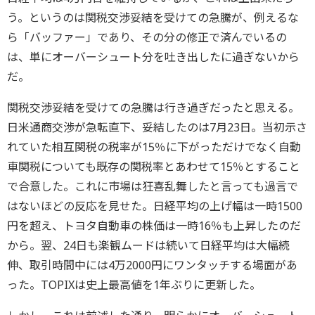
う。というのは関税交渉妥結を受けての急騰が、例えるな
ら「バッファー」であり、その分の修正で済んでいるの
は、単にオーバーシュート分を吐き出したに過ぎないから
だ。
関税交渉妥結を受けての急騰は行き過ぎだったと思える。
日米通商交渉が急転直下、妥結したのは7月23日。当初示さ
れていた相互関税の税率が15％に下がっただけでなく自動
車関税についても既存の関税率とあわせて15％とすること
で合意した。これに市場は狂喜乱舞したと言っても過言で
はないほどの反応を見せた。日経平均の上げ幅は一時1500
円を超え、トヨタ自動車の株価は一時16％も上昇したのだ
から。翌、24日も楽観ムードは続いて日経平均は大幅続
伸、取引時間中には4万2000円にワンタッチする場面があ
った。TOPIXは史上最高値を1年ぶりに更新した。