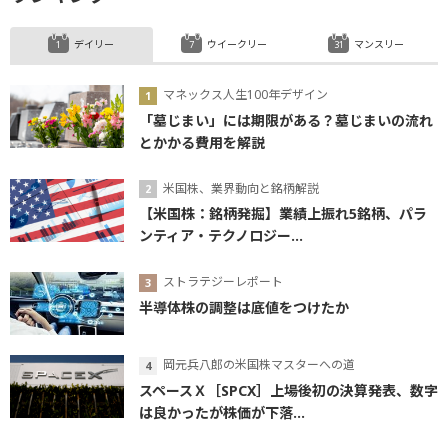
証券取引所
底
続伸
タカ派
調整
東京証券取引所
日銀
ハト派
利下げ
デイリー
ウイークリー
マンスリー
マネックス人生100年デザイン
「墓じまい」には期限がある？墓じまいの流れ
とかかる費用を解説
米国株、業界動向と銘柄解説
【米国株：銘柄発掘】業績上振れ5銘柄、パラ
ンティア・テクノロジー...
ストラテジーレポート
半導体株の調整は底値をつけたか
岡元兵八郎の米国株マスターへの道
スペースＸ［SPCX］上場後初の決算発表、数字
は良かったが株価が下落...