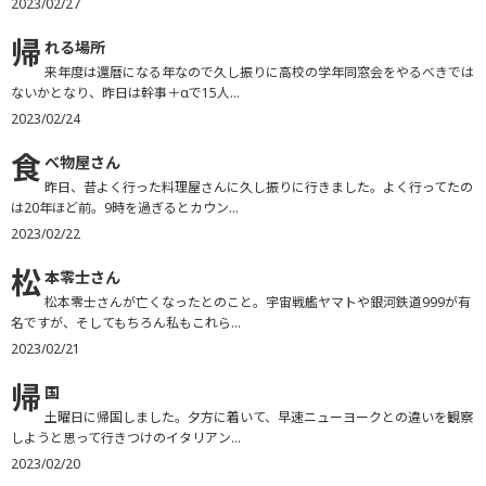
2023/02/27
帰
れる場所
来年度は還暦になる年なので久し振りに高校の学年同窓会をやるべきでは
ないかとなり、昨日は幹事＋αで15人...
2023/02/24
食
べ物屋さん
昨日、昔よく行った料理屋さんに久し振りに行きました。よく行ってたの
は20年ほど前。9時を過ぎるとカウン...
2023/02/22
松
本零士さん
松本零士さんが亡くなったとのこと。宇宙戦艦ヤマトや銀河鉄道999が有
名ですが、そしてもちろん私もこれら...
2023/02/21
帰
国
土曜日に帰国しました。夕方に着いて、早速ニューヨークとの違いを観察
しようと思って行きつけのイタリアン...
2023/02/20