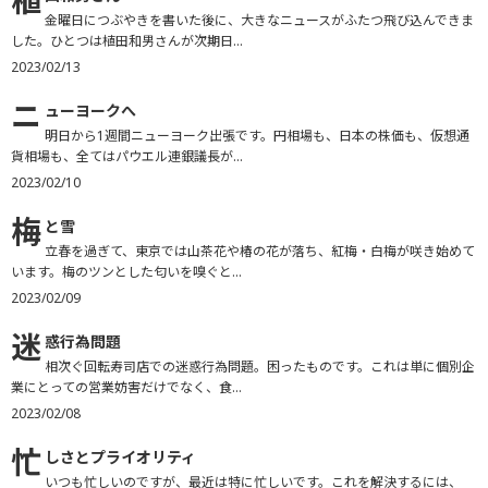
植
金曜日につぶやきを書いた後に、大きなニュースがふたつ飛び込んできま
した。ひとつは植田和男さんが次期日...
2023/02/13
ニ
ューヨークへ
明日から1週間ニューヨーク出張です。円相場も、日本の株価も、仮想通
貨相場も、全てはパウエル連銀議長が...
2023/02/10
梅
と雪
立春を過ぎて、東京では山茶花や椿の花が落ち、紅梅・白梅が咲き始めて
います。梅のツンとした匂いを嗅ぐと...
2023/02/09
迷
惑行為問題
相次ぐ回転寿司店での迷惑行為問題。困ったものです。これは単に個別企
業にとっての営業妨害だけでなく、食...
2023/02/08
忙
しさとプライオリティ
いつも忙しいのですが、最近は特に忙しいです。これを解決するには、