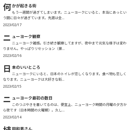
何
かが起きる街
もう一週間が過ぎてしまいます。ニューヨークにいると、本当にあっとい
う間に日々が過ぎています。先週は全...
2023/02/17
ニ
ューヨーク観察
ニューヨーク雑感。引き続き観察してますが、夜中まで元気な様子は変わ
りません。やっぱりリセッション（景...
2023/02/16
日
本のいいところ
ニューヨークにいると、日本のトイレが恋しくなります。食べ物も恋しく
なります。ニューヨークは大好きな街...
2023/02/15
ニ
ューヨーク最初の数日
このつぶやきを書いてるのは、便宜上、ニューヨーク時間の月曜の夕方か
ら夜です（日本時間の火曜朝）。久し...
2023/02/14
田和男さん