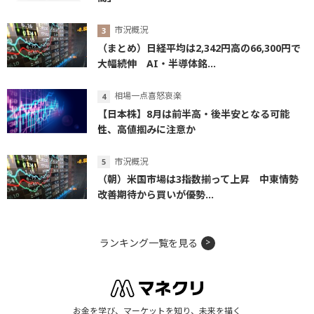
市況概況
（まとめ）日経平均は2,342円高の66,300円で
大幅続伸 AI・半導体銘...
相場一点喜怒哀楽
【日本株】8月は前半高・後半安となる可能
性、高値掴みに注意か
市況概況
（朝）米国市場は3指数揃って上昇 中東情勢
改善期待から買いが優勢...
ランキング一覧を見る
お金を学び、マーケットを知り、未来を描く