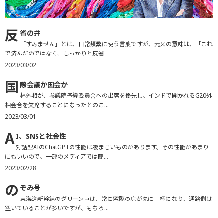
反
省の弁
「すみません」とは、日常頻繁に使う言葉ですが、元来の意味は、「これ
で済んだのではなく、しっかりと反省...
2023/03/02
国
際会議か国会か
林外相が、参議院予算委員会への出席を優先し、インドで開かれるG20外
相会合を欠席することになったとのこ...
2023/03/01
A
I、SNSと社会性
対話型AIのChatGPTの性能は凄まじいものがあります。その性能があまり
にもいいので、一部のメディアでは簡...
2023/02/28
の
ぞみ号
東海道新幹線のグリーン車は、常に窓際の席が先に一杯になり、通路側は
空いていることが多いですが、もちろ...