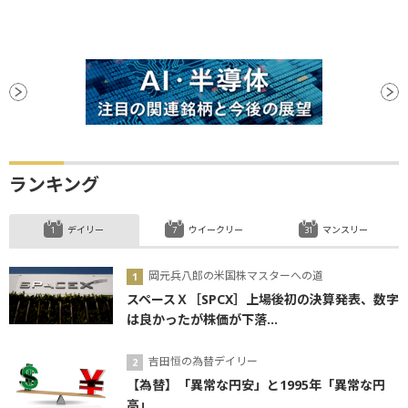
ランキング
デイリー
ウイークリー
マンスリー
岡元兵八郎の米国株マスターへの道
スペースＸ［SPCX］上場後初の決算発表、数字
は良かったが株価が下落...
吉田恒の為替デイリー
【為替】「異常な円安」と1995年「異常な円
高」