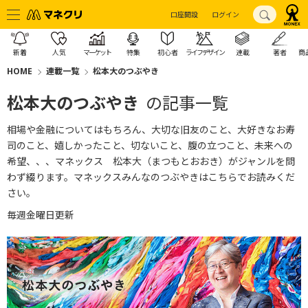
口座開設
ログイン
新着
人気
マーケット
特集
初心者
ライフデザイン
連載
著者
商
HOME
連載一覧
松本大のつぶやき
松本大のつぶやき
の記事一覧
相場や金融についてはもちろん、大切な旧友のこと、大好きなお寿
司のこと、嬉しかったこと、切ないこと、腹の立つこと、未来への
希望、、、マネックス 松本大（まつもとおおき）がジャンルを問
わず綴ります。
マネックスみんなのつぶやきはこちら
でお読みくだ
さい。
毎週金曜日更新