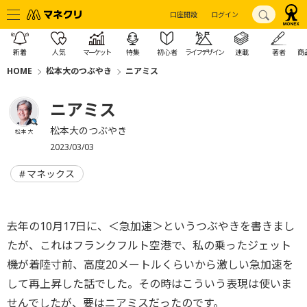
口座開設
ログイン
新着
人気
マーケット
特集
初心者
ライフデザイン
連載
著者
商
HOME
松本大のつぶやき
ニアミス
ニアミス
松本大のつぶやき
松本 大
2023/03/03
マネックス
去年の10月17日に、＜急加速＞というつぶやきを書きまし
たが、これはフランクフルト空港で、私の乗ったジェット
機が着陸寸前、高度20メートルくらいから激しい急加速を
して再上昇した話でした。その時はこういう表現は使いま
せんでしたが、要はニアミスだったのです。