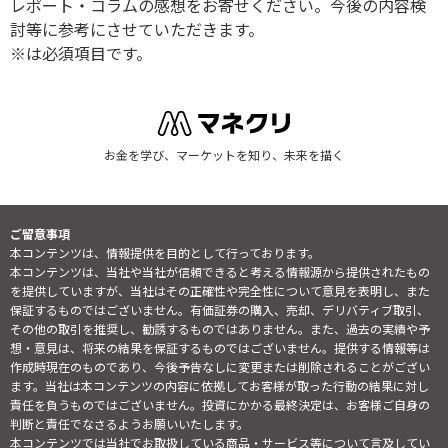
レポート・コラムの感想をお寄せください。今後の内容検
討等に参考にさせていただきます。
※は必須項目です。
お金を学び、マーケットを知り、未来を描く
ご留意事項
本コンテンツは、情報提供を目的として行っております。
本コンテンツは、当社や当社が信頼できると考える情報源から提供されたもの
を提供していますが、当社はその正確性や完全性について意見を表明し、また
保証するものではございません。有価証券の購入、売却、デリバティブ取引、
その他の取引を推奨し、勧誘するものではありません。また、過去の実績や予
想・意見は、将来の結果を保証するものではございません。提供する情報等は
作成時現在のものであり、今後予告なしに変更または削除されることがござい
ます。当社は本コンテンツの内容に依拠してお客様が取った行動の結果に対し
責任を負うものではございません。投資にかかる最終決定は、お客様ご自身の
判断と責任でなさるようお願いいたします。
本コンテンツでは当社でお取扱している商品・サービス等について言及してい