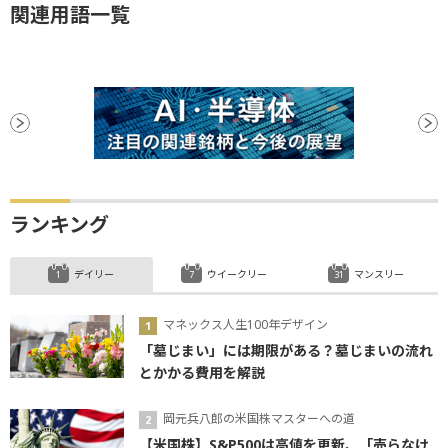
関連用語一覧
ランキング
デイリー
ウイークリー
マンスリー
マネックス人生100年デザイン
「墓じまい」には期限がある？墓じまいの流れ
とかかる費用を解説
岡元兵八郎の米国株マスターへの道
【米国株】S&P500は高値を更新、「売らなけ