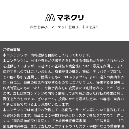
お金を学び、マーケットを知り、未来を描く
ご留意事項
本コンテンツは、情報提供を目的として行っております。
本コンテンツは、当社や当社が信頼できると考える情報源から提供されたもの
を提供していますが、当社はその正確性や完全性について意見を表明し、また
保証するものではございません。有価証券の購入、売却、デリバティブ取引、
その他の取引を推奨し、勧誘するものではありません。また、過去の実績や予
想・意見は、将来の結果を保証するものではございません。提供する情報等は
作成時現在のものであり、今後予告なしに変更または削除されることがござい
ます。当社は本コンテンツの内容に依拠してお客様が取った行動の結果に対し
責任を負うものではございません。投資にかかる最終決定は、お客様ご自身の
判断と責任でなさるようお願いいたします。
本コンテンツでは当社でお取扱している商品・サービス等について言及してい
る部分があります。商品ごとに手数料等およびリスクは異なりますので、詳し
くは「契約締結前交付書面」、「上場有価証券等書面」、「目論見書」、「目
論見書補完書面」または当社ウェブサイトの「
リスク・手数料などの重要事項