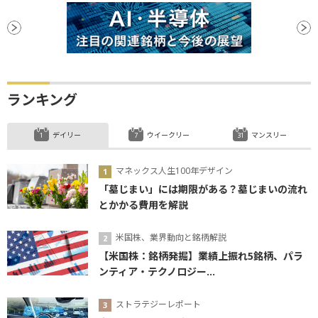
ランキング
デイリー
ウイークリー
マンスリー
マネックス人生100年デザイン
「墓じまい」には期限がある？墓じまいの流れ
とかかる費用を解説
米国株、業界動向と銘柄解説
【米国株：銘柄発掘】業績上振れ5銘柄、パラ
ンティア・テクノロジー...
ストラテジーレポート