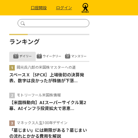
口座開設
ログイン
ランキング
デイリー
ウイークリー
マンスリー
岡元兵八郎の米国株マスターへの道
スペースＸ［SPCX］上場後初の決算発
表、数字は良かったが株価が下落...
モトリーフール米国株情報
【米国株動向】AIスーパーサイクル第2
幕、AIインフラ投資拡大で恩恵...
マネックス人生100年デザイン
「墓じまい」には期限がある？墓じまい
の流れとかかる費用を解説