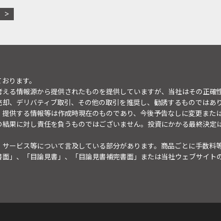
ております。
考える情報源から提供されたものを提供していますが、当社はその正確
売却、デリバティブ取引、その他の取引を推奨し、勧誘するものではあ
。提供する情報等は作成時現在のものであり、今後予告なしに変更また
の結果に対し責任を負うものではございません。投資にかかる最終決定
・サービス等について言及している部分があります。商品ごとに手数料
書面」、「目論見書」、「目論見書補完書面」または当社ウェブサイト