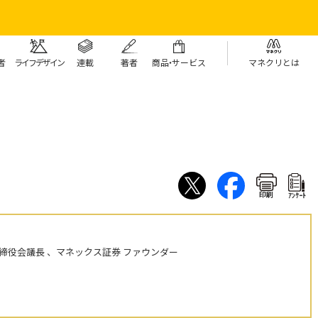
者
ライフデザイン
連載
著者
商
品・
サービス
マネクリとは
印刷
ｱﾝｹｰﾄ
締役会議長 、マネックス証券 ファウンダー