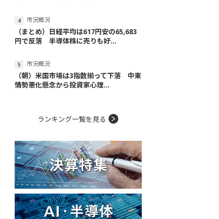
市況概況
（まとめ）日経平均は617円安の65,683
円で反落 半導体株に売りも好...
市況概況
（朝）米国市場は3指数揃って下落 中東
情勢悪化懸念から投資家心理...
ランキング一覧を見る