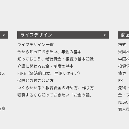
ライフデザイン
商
ライフデザイン一覧
株式
今から知っておきたい、年金の基本
米国
知っておこう、老後資金・相続の基本知識
中国
介護に関わるお金・制度の基本
投資
考え
FIRE（経済的自立、早期リタイア）
債券
保険との付き合い方
FX
いくらかかる？教育資金の貯め方、作り方
先物
転職するなら知っておきたい「お金の話」
金・
NISA
極意
個人型