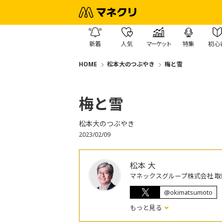
新着
人気
マーケット
特集
初心
HOME
松本大のつぶやき
梅と雪
梅と雪
松本大のつぶやき
2023/02/09
松本 大
マネックスグループ株式会社 取
@okimatsumoto
もっと見る