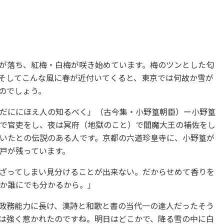
が落ち、紅梅・白梅が咲き始めています。梅のツンとした匂
そしてこんな風に春が近付いてくると、東京では何故か雪が
のでしょう。
だににほえ人の知るべく」（古今集・小野篁朝臣）ー小野篁
で官吏をし、夜は冥府（地獄のこと）で閻魔大王の補佐をし
いたとの伝説のある人です。京都の六道珍皇寺に、小野篁が
戸が残っています。
ざってしまい見分けることが出来ない。だからせめて香りを
か誰にでも分かるから。」
政務能力に長け、漢詩と和歌と書の当代一の達人だったそう
は強く惹かれたのですね。明日はどこかで、降る雪の中に白