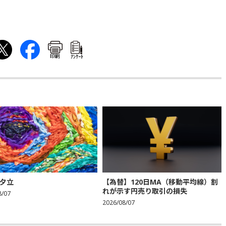
印刷
ｱﾝｹｰﾄ
夕立
【為替】120日MA（移動平均線）割
れが示す円売り取引の損失
8/07
2026/08/07