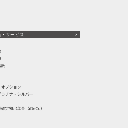
品・サービス
株
株
信託
・オプション
プラチナ・シルバー
確定拠出年金（iDeCo）