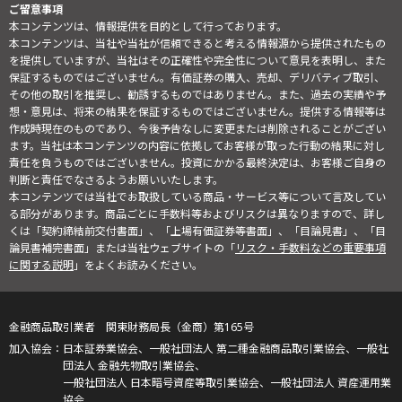
ご留意事項
本コンテンツは、情報提供を目的として行っております。
本コンテンツは、当社や当社が信頼できると考える情報源から提供されたもの
を提供していますが、当社はその正確性や完全性について意見を表明し、また
保証するものではございません。有価証券の購入、売却、デリバティブ取引、
その他の取引を推奨し、勧誘するものではありません。また、過去の実績や予
想・意見は、将来の結果を保証するものではございません。提供する情報等は
作成時現在のものであり、今後予告なしに変更または削除されることがござい
ます。当社は本コンテンツの内容に依拠してお客様が取った行動の結果に対し
責任を負うものではございません。投資にかかる最終決定は、お客様ご自身の
判断と責任でなさるようお願いいたします。
本コンテンツでは当社でお取扱している商品・サービス等について言及してい
る部分があります。商品ごとに手数料等およびリスクは異なりますので、詳し
くは「契約締結前交付書面」、「上場有価証券等書面」、「目論見書」、「目
論見書補完書面」または当社ウェブサイトの「
リスク・手数料などの重要事項
に関する説明
」をよくお読みください。
金融商品取引業者 関東財務局長（金商）第165号
日本証券業協会、一般社団法人 第二種金融商品取引業協会、一般社
団法人 金融先物取引業協会、
一般社団法人 日本暗号資産等取引業協会、一般社団法人 資産運用業
協会