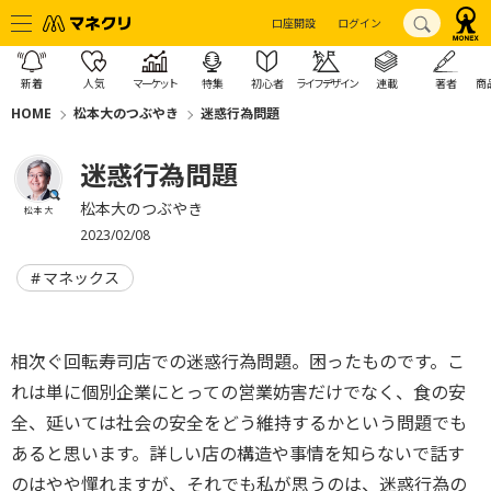
口座開設
ログイン
新着
人気
マーケット
特集
初心者
ライフデザイン
連載
著者
商
HOME
松本大のつぶやき
迷惑行為問題
迷惑行為問題
松本大のつぶやき
松本 大
2023/02/08
マネックス
相次ぐ回転寿司店での迷惑行為問題。困ったものです。こ
れは単に個別企業にとっての営業妨害だけでなく、食の安
全、延いては社会の安全をどう維持するかという問題でも
あると思います。詳しい店の構造や事情を知らないで話す
のはやや憚れますが、それでも私が思うのは、迷惑行為の