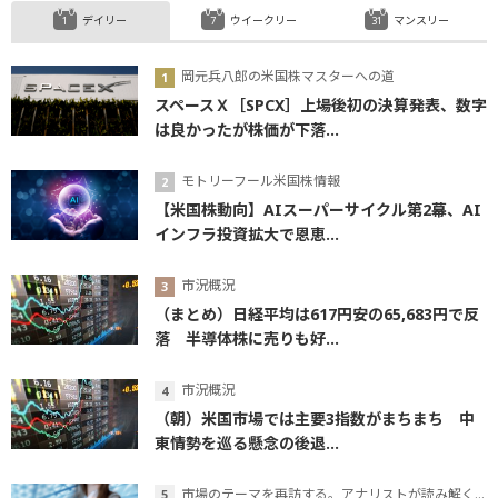
デイリー
ウイークリー
マンスリー
岡元兵八郎の米国株マスターへの道
スペースＸ［SPCX］上場後初の決算発表、数字
は良かったが株価が下落...
モトリーフール米国株情報
【米国株動向】AIスーパーサイクル第2幕、AI
インフラ投資拡大で恩恵...
市況概況
（まとめ）日経平均は617円安の65,683円で反
落 半導体株に売りも好...
市況概況
（朝）米国市場では主要3指数がまちまち 中
東情勢を巡る懸念の後退...
市場のテーマを再訪する。アナリストが読み解くテーマの本質