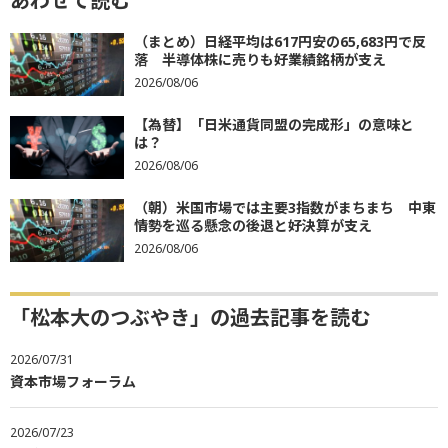
あわせて読む
（まとめ）日経平均は617円安の65,683円で反
落 半導体株に売りも好業績銘柄が支え
2026/08/06
【為替】「日米通貨同盟の完成形」の意味と
は？
2026/08/06
（朝）米国市場では主要3指数がまちまち 中東
情勢を巡る懸念の後退と好決算が支え
2026/08/06
「松本大のつぶやき」の過去記事を読む
2026/07/31
資本市場フォーラム
2026/07/23