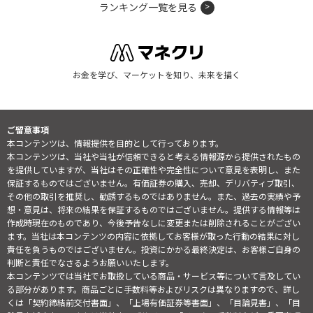
ランキング一覧を見る
お金を学び、マーケットを知り、未来を描く
ご留意事項
本コンテンツは、情報提供を目的として行っております。
本コンテンツは、当社や当社が信頼できると考える情報源から提供されたもの
を提供していますが、当社はその正確性や完全性について意見を表明し、また
保証するものではございません。有価証券の購入、売却、デリバティブ取引、
その他の取引を推奨し、勧誘するものではありません。また、過去の実績や予
想・意見は、将来の結果を保証するものではございません。提供する情報等は
作成時現在のものであり、今後予告なしに変更または削除されることがござい
ます。当社は本コンテンツの内容に依拠してお客様が取った行動の結果に対し
責任を負うものではございません。投資にかかる最終決定は、お客様ご自身の
判断と責任でなさるようお願いいたします。
本コンテンツでは当社でお取扱している商品・サービス等について言及してい
る部分があります。商品ごとに手数料等およびリスクは異なりますので、詳し
くは「契約締結前交付書面」、「上場有価証券等書面」、「目論見書」、「目