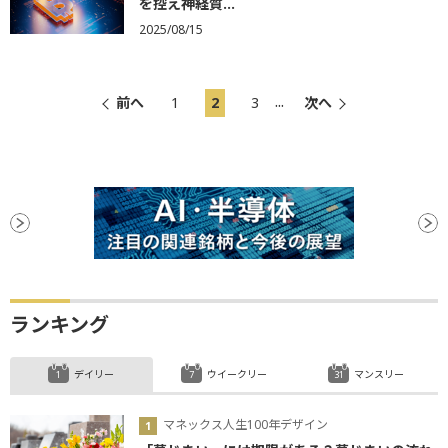
を控え神経質...
2025/08/15
...
前へ
1
2
3
次へ
ランキング
デイリー
ウイークリー
マンスリー
マネックス人生100年デザイン