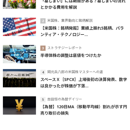
「墓じまい」には期限がある？墓じまいの流れ
とかかる費用を解説
米国株、業界動向と銘柄解説
【米国株：銘柄発掘】業績上振れ5銘柄、パラ
ンティア・テクノロジー...
ストラテジーレポート
半導体株の調整は底値をつけたか
岡元兵八郎の米国株マスターへの道
スペースＸ［SPCX］上場後初の決算発表、数字
は良かったが株価が下落...
吉田恒の為替デイリー
【為替】120日MA（移動平均線）割れが示す円
売り取引の損失