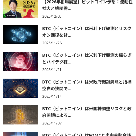
【2026年相場展望】ビットコイン予想：流動性
拡大と機関需...
2025/12/05
BTC（ビットコイン）は米利下げ観測とリスク
オン回復を背...
2025/11/28
BTC（ビットコイン）は米利下げ観測の揺らぎ
とハイテク株...
2025/11/21
BTC（ビットコイン）は米政府閉鎖解除と指標
空白の狭間で...
2025/11/14
BTC（ビットコイン）は米国株調整リスクと政
府閉鎖による...
2025/11/07
BTC（ビットコイン）はFOMCと米中首脳会談