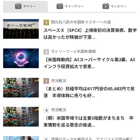
デイリー
ウイークリー
マンスリー
岡元兵八郎の米国株マスターへの道
スペースＸ［SPCX］上場後初の決算発表、数字
は良かったが株価が下落...
モトリーフール米国株情報
【米国株動向】AIスーパーサイクル第2幕、AI
インフラ投資拡大で恩恵...
市況概況
（まとめ）日経平均は617円安の65,683円で反
落 半導体株に売りも好...
市況概況
（朝）米国市場では主要3指数がまちまち 中
東情勢を巡る懸念の後退...
市場のテーマを再訪する。アナリストが読み解くテーマの本質