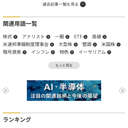
過去記事一覧を見る
関連用語一覧
株式
アナリスト
一服
ETF
高値
米連邦準備制度理事会
大型株
堅調
米国株
暗号資産
インフレ
物色
イーサリアム
上値
FRB
小型株
下値
CEO
上場
もっと見る
続伸
ビットコイン
利下げ
ランキング