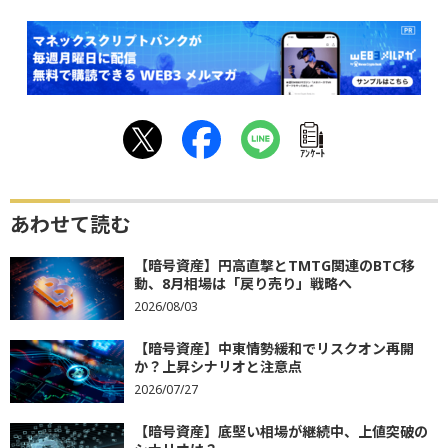
ｱﾝｹｰﾄ
あわせて読む
【暗号資産】円高直撃とTMTG関連のBTC移
動、8月相場は「戻り売り」戦略へ
2026/08/03
【暗号資産】中東情勢緩和でリスクオン再開
か？上昇シナリオと注意点
2026/07/27
【暗号資産】底堅い相場が継続中、上値突破の