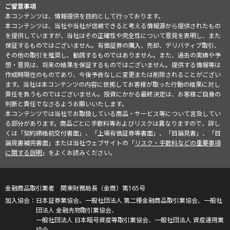
ご留意事項
本コンテンツは、情報提供を目的として行っております。
本コンテンツは、当社や当社が信頼できると考える情報源から提供されたもの
を提供していますが、当社はその正確性や完全性について意見を表明し、また
保証するものではございません。有価証券の購入、売却、デリバティブ取引、
その他の取引を推奨し、勧誘するものではありません。また、過去の実績や予
想・意見は、将来の結果を保証するものではございません。提供する情報等は
作成時現在のものであり、今後予告なしに変更または削除されることがござい
ます。当社は本コンテンツの内容に依拠してお客様が取った行動の結果に対し
責任を負うものではございません。投資にかかる最終決定は、お客様ご自身の
判断と責任でなさるようお願いいたします。
本コンテンツでは当社でお取扱している商品・サービス等について言及してい
る部分があります。商品ごとに手数料等およびリスクは異なりますので、詳し
くは「契約締結前交付書面」、「上場有価証券等書面」、「目論見書」、「目
論見書補完書面」または当社ウェブサイトの「
リスク・手数料などの重要事項
に関する説明
」をよくお読みください。
金融商品取引業者 関東財務局長（金商）第165号
日本証券業協会、一般社団法人 第二種金融商品取引業協会、一般社
団法人 金融先物取引業協会、
一般社団法人 日本暗号資産等取引業協会、一般社団法人 資産運用業
協会