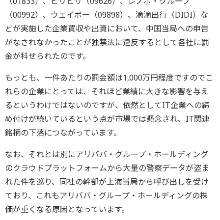
（01833）、ビリビリ（09626）、レノボ・グループ
（00992）、ウェイボー（09898）、滴滴出行（DIDI）な
どが実施した企業買収や出資において、中国当局への申告
がなされなかったことが独禁法に違反するとして各社に罰
金が科せられたのです。
もっとも、一件あたりの罰金額は1,000万円程度ですのでこ
れらの企業にとっては、それほど業績に大きな影響を与え
るというわけではないのですが、依然としてIT企業への締
め付けが続いているという点が市場では懸念され、IT関連
銘柄の下落につながっています。
なお、それとは別にアリババ・グループ・ホールディング
のクラウドプラットフォームから大量の警察データが盗ま
れた件を巡り、同社の幹部が上海当局から呼び出しを受け
ており、これもアリババ・グループ・ホールディングの株
価が重くなる原因となっています。