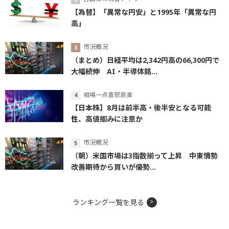
【為替】「異常な円安」と1995年「異常な円
高」
市況概況
（まとめ）日経平均は2,342円高の66,300円で
大幅続伸 AI・半導体銘...
相場一点喜怒哀楽
【日本株】8月は前半高・後半安となる可能
性、高値掴みに注意か
市況概況
（朝）米国市場は3指数揃って上昇 中東情勢
改善期待から買いが優勢...
ランキング一覧を見る