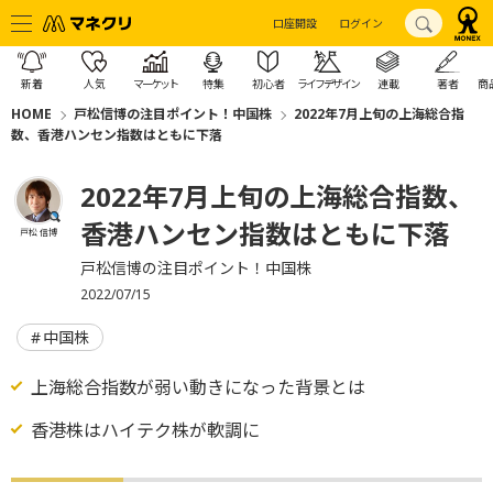
口座開設
ログイン
新着
人気
マーケット
特集
初心者
ライフデザイン
連載
著者
商
HOME
戸松信博の注目ポイント！中国株
2022年7月上旬の上海総合指
数、香港ハンセン指数はともに下落
2022年7月上旬の上海総合指数、
香港ハンセン指数はともに下落
戸松 信博
戸松信博の注目ポイント！中国株
2022/07/15
中国株
上海総合指数が弱い動きになった背景とは
香港株はハイテク株が軟調に