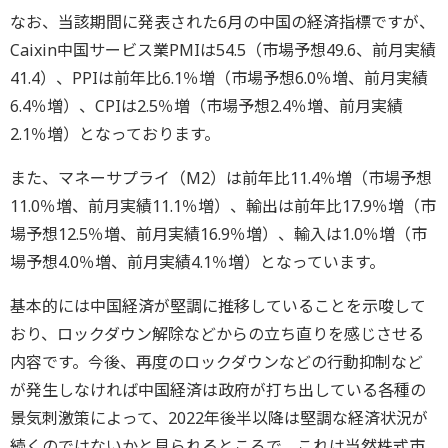
なお、当該期間に発表された6月の中国の経済指標ですが、
Caixin中国サービス業PMIは54.5（市場予想49.6、前月実績
41.4）、PPIは前年比6.1％増（市場予想6.0％増、前月実績
6.4％増）、CPIは2.5％増（市場予想2.4％増、前月実績
2.1％増）となっております。
また、マネーサプライ（M2）は前年比11.4％増（市場予想
11.0％増、前月実績11.1％増）、輸出は前年比17.9％増（市
場予想12.5％増、前月実績16.9％増）、輸入は1.0％増（市
場予想4.0％増、前月実績4.1％増）となっています。
基本的には中国経済が堅調に推移していることを示唆して
おり、ロックダウン解除などからの立ち直りを感じさせる
内容です。今後、再度のロックダウンなどの行動抑制など
が発生しなければ中国経済は政府が打ち出している各種の
景気刺激策によって、2022年後半以降は堅調な経済状況が
続くのではないかと見られるところで、これは当然株式市