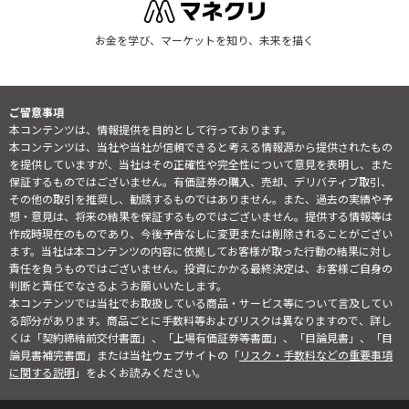
お金を学び、マーケットを知り、未来を描く
ご留意事項
本コンテンツは、情報提供を目的として行っております。
本コンテンツは、当社や当社が信頼できると考える情報源から提供されたもの
を提供していますが、当社はその正確性や完全性について意見を表明し、また
保証するものではございません。有価証券の購入、売却、デリバティブ取引、
その他の取引を推奨し、勧誘するものではありません。また、過去の実績や予
想・意見は、将来の結果を保証するものではございません。提供する情報等は
作成時現在のものであり、今後予告なしに変更または削除されることがござい
ます。当社は本コンテンツの内容に依拠してお客様が取った行動の結果に対し
責任を負うものではございません。投資にかかる最終決定は、お客様ご自身の
判断と責任でなさるようお願いいたします。
本コンテンツでは当社でお取扱している商品・サービス等について言及してい
る部分があります。商品ごとに手数料等およびリスクは異なりますので、詳し
くは「契約締結前交付書面」、「上場有価証券等書面」、「目論見書」、「目
論見書補完書面」または当社ウェブサイトの「
リスク・手数料などの重要事項
に関する説明
」をよくお読みください。