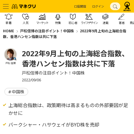
口座開設
ログイン
新着
人気
マーケット
特集
初心者
ライフデザイン
連載
著者
商
HOME
戸松信博の注目ポイント！中国株
2022年9月上旬の上海総合指
数、香港ハンセン指数は共に下落
2022年9月上旬の上海総合指数、
香港ハンセン指数は共に下落
戸松 信博
戸松信博の注目ポイント！中国株
2022/09/06
中国株
上海総合指数は、政策期待は高まるものの外部要因が足
かせに
バークシャー・ハサウェイがBYD株を売却