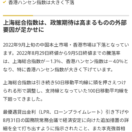
香港ハンセン指数は大きく下落
上海総合指数は、政策期待は高まるものの外部
要因が足かせに
2022年9月上旬の中国本土市場・香港市場は下落となってい
ます。2022年8月29日終値から9月5日終値までの騰落率
は、上海総合指数が－1.3％、香港ハンセン指数は－4.0％と
なり、特に香港ハンセン指数が大きく下げています。
上海総合指数は引き続き50日移動平均線に頭を押さえつけ
られる形で調整し、支持線となっていた100日移動平均線を
下廻ってきました。
最優遇貸出金利（LPR、ローンプライムレート）引き下げや
8月31日の国務院常務会議で経済安定に向けた追加措置の詳
細を全て打ち出すように指示されたこと、また李克強首相