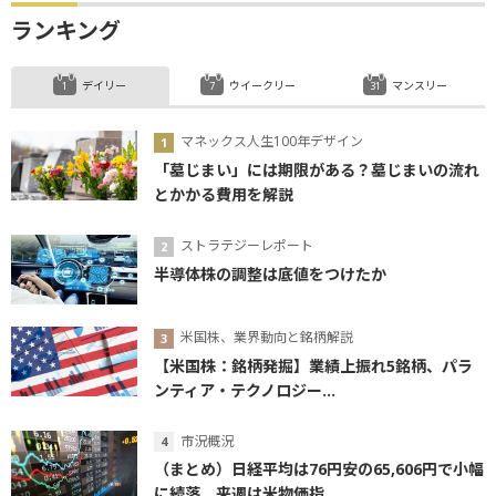
ランキング
デイリー
ウイークリー
マンスリー
マネックス人生100年デザイン
「墓じまい」には期限がある？墓じまいの流れ
とかかる費用を解説
ストラテジーレポート
半導体株の調整は底値をつけたか
米国株、業界動向と銘柄解説
【米国株：銘柄発掘】業績上振れ5銘柄、パラ
ンティア・テクノロジー...
市況概況
（まとめ）日経平均は76円安の65,606円で小幅
に続落 来週は米物価指...