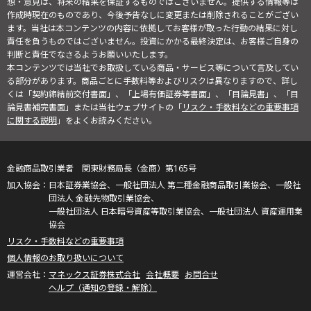
想・意見は、将来の結果を保証するものではございません。提供する情報等は
作成時現在のものであり、今後予告なしに変更または削除されることがござい
ます。当社は本コンテンツの内容に依拠してお客様が取った行動の結果に対し
責任を負うものではございません。投資にかかる最終決定は、お客様ご自身の
判断と責任でなさるようお願いいたします。
本コンテンツでは当社でお取扱している商品・サービス等について言及してい
る部分があります。商品ごとに手数料等およびリスクは異なりますので、詳し
くは「契約締結前交付書面」、「上場有価証券等書面」、「目論見書」、「目
論見書補完書面」または当社ウェブサイトの「
リスク・手数料などの重要事項
に関する説明
」をよくお読みください。
金融商品取引業者 関東財務局長（金商）第165号
日本証券業協会、一般社団法人 第二種金融商品取引業協会、一般社
団法人 金融先物取引業協会、
一般社団法人 日本暗号資産等取引業協会、一般社団法人 資産運用業
協会
リスク・手数料などの重要事項
個人情報のお取り扱いについて
マネックス証券株式会社
会社概要
お問合せ
ヘルプ（通知の登録・解除）