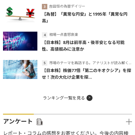
吉田恒の為替デイリー
【為替】「異常な円安」と1995年「異常な円
高」
相場一点喜怒哀楽
【日本株】8月は前半高・後半安となる可能
性、高値掴みに注意か
市場のテーマを再訪する。アナリストが読み解くテーマの本質
【日本株】株価77倍「第二のキオクシア」を探
せ！次の大化け企業を探...
ランキング一覧を見る
アンケート
レポート・コラムの感想をお寄せください。今後の内容検