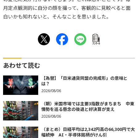
月定点観測的に自分の顔を撮って、客観的に見較べると面
白いかも知れないと、そんなことを思いました。
ｱﾝｹｰﾄ
あわせて読む
【為替】「日米通貨同盟の完成形」の意味と
は？
2026/08/06
（朝）米国市場では主要3指数がまちまち 中東
情勢を巡る懸念の後退と好決算が支え
2026/08/06
（まとめ）日経平均は2,342円高の66,300円で大
幅続伸 AI・半導体銘柄がけん引