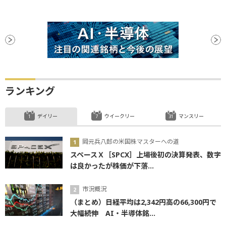
ランキング
デイリー
ウイークリー
マンスリー
岡元兵八郎の米国株マスターへの道
スペースＸ［SPCX］上場後初の決算発表、数字
は良かったが株価が下落...
市況概況
（まとめ）日経平均は2,342円高の66,300円で
大幅続伸 AI・半導体銘...