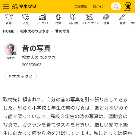
口座開設
ログイン
新着
人気
マーケット
特集
初心者
ライフデザイン
連載
著者
商
HOME
松本大のつぶやき
昔の写真
昔の写真
松本大のつぶやき
松本 大
2006/03/02
マネックス
取材先に頼まれて、自分の昔の写真を引っ張り出してきま
した。恐らく小学校１年生の時の写真は、あどけないみそ
っ歯で笑っています。高校３年生の時の写真は、運動会の
写真で、ガクランを着てタスキを背負い、厳しい顔で下級
生に向かって何やら檄を飛ばしています。私にとっては懐か