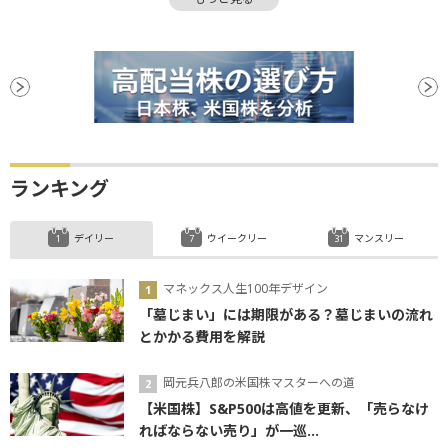
ROE
S&Pケースシラー住宅価格指数
押し目買い
株主還元
関税
決算
堅調
子会社
後場
材料
新興市場
自己資本利益率
生成AI
続伸
続落
調整
年初来安値
反落
安値
リスクオフ
ランキング
デイリー
ウイークリー
マンスリー
マネックス人生100年デザイン
「墓じまい」には期限がある？墓じまいの流れ
とかかる費用を解説
岡元兵八郎の米国株マスターへの道
【米国株】S&P500は高値を更新、「売らなけ
ればならない売り」が一巡...