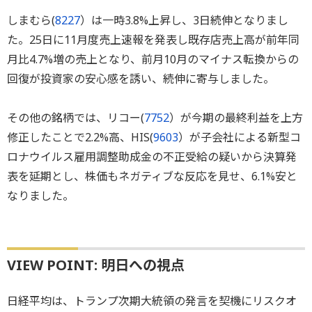
しまむら(
8227
）は一時3.8%上昇し、3日続伸となりまし
た。25日に11月度売上速報を発表し既存店売上高が前年同
月比4.7%増の売上となり、前月10月のマイナス転換からの
回復が投資家の安心感を誘い、続伸に寄与しました。
その他の銘柄では、リコー(
7752
）が今期の最終利益を上方
修正したことで2.2%高、HIS(
9603
）が子会社による新型コ
ロナウイルス雇用調整助成金の不正受給の疑いから決算発
表を延期とし、株価もネガティブな反応を見せ、6.1%安と
なりました。
VIEW POINT: 明日への視点
日経平均は、トランプ次期大統領の発言を契機にリスクオ