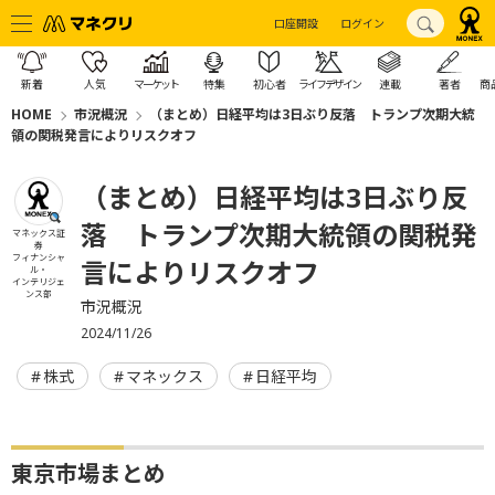
口座開設
ログイン
新着
人気
マーケット
特集
初心者
ライフデザイン
連載
著者
商
HOME
市況概況
（まとめ）日経平均は3日ぶり反落 トランプ次期大統
領の関税発言によりリスクオフ
（まとめ）日経平均は3日ぶり反
落 トランプ次期大統領の関税発
マネックス証
券
フィナンシャ
言によりリスクオフ
ル・
インテリジェ
ンス部
市況概況
2024/11/26
株式
マネックス
日経平均
東京市場まとめ