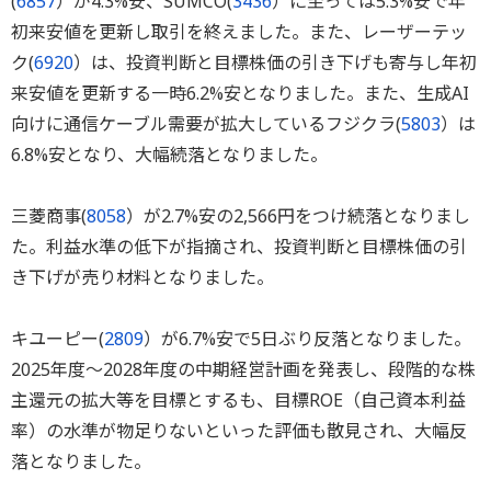
(
6857
）が4.3%安、SUMCO(
3436
）に至っては5.3%安で年
初来安値を更新し取引を終えました。また、レーザーテッ
ク(
6920
）は、投資判断と目標株価の引き下げも寄与し年初
来安値を更新する一時6.2%安となりました。また、生成AI
向けに通信ケーブル需要が拡大しているフジクラ(
5803
）は
6.8%安となり、大幅続落となりました。
三菱商事(
8058
）が2.7%安の2,566円をつけ続落となりまし
た。利益水準の低下が指摘され、投資判断と目標株価の引
き下げが売り材料となりました。
キユーピー(
2809
）が6.7%安で5日ぶり反落となりました。
2025年度～2028年度の中期経営計画を発表し、段階的な株
主還元の拡大等を目標とするも、目標ROE（自己資本利益
率）の水準が物足りないといった評価も散見され、大幅反
落となりました。