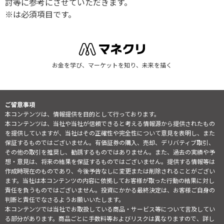
討等に参考にさせていただきます。
※は必須項目です。
お金を学び、マーケットを知り、未来を描く
ご留意事項
本コンテンツは、情報提供を目的として行っております。
本コンテンツは、当社や当社が信頼できると考える情報源から提供されたもの
を提供していますが、当社はその正確性や完全性について意見を表明し、また
保証するものではございません。有価証券の購入、売却、デリバティブ取引、
その他の取引を推奨し、勧誘するものではありません。また、過去の実績や予
想・意見は、将来の結果を保証するものではございません。提供する情報等は
作成時現在のものであり、今後予告なしに変更または削除されることがござい
ます。当社は本コンテンツの内容に依拠してお客様が取った行動の結果に対し
責任を負うものではございません。投資にかかる最終決定は、お客様ご自身の
判断と責任でなさるようお願いいたします。
本コンテンツでは当社でお取扱している商品・サービス等について言及してい
る部分があります。商品ごとに手数料等およびリスクは異なりますので、詳し