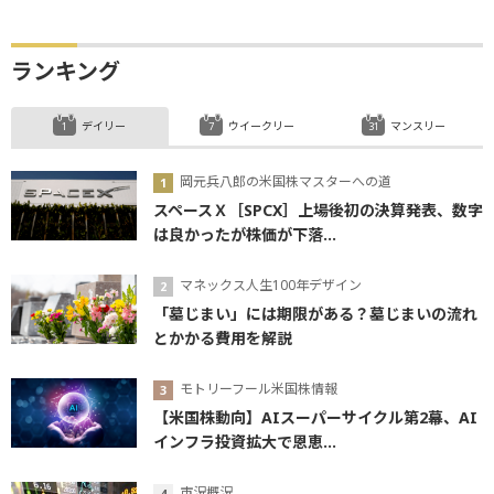
ランキング
デイリー
ウイークリー
マンスリー
岡元兵八郎の米国株マスターへの道
スペースＸ［SPCX］上場後初の決算発表、数字
は良かったが株価が下落...
マネックス人生100年デザイン
「墓じまい」には期限がある？墓じまいの流れ
とかかる費用を解説
モトリーフール米国株情報
【米国株動向】AIスーパーサイクル第2幕、AI
インフラ投資拡大で恩恵...
市況概況