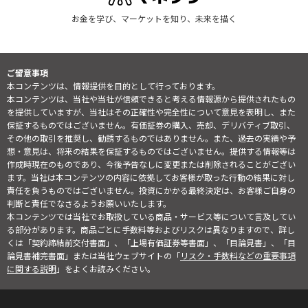
お金を学び、マーケットを知り、未来を描く
ご留意事項
本コンテンツは、情報提供を目的として行っております。
本コンテンツは、当社や当社が信頼できると考える情報源から提供されたもの
を提供していますが、当社はその正確性や完全性について意見を表明し、また
保証するものではございません。有価証券の購入、売却、デリバティブ取引、
その他の取引を推奨し、勧誘するものではありません。また、過去の実績や予
想・意見は、将来の結果を保証するものではございません。提供する情報等は
作成時現在のものであり、今後予告なしに変更または削除されることがござい
ます。当社は本コンテンツの内容に依拠してお客様が取った行動の結果に対し
責任を負うものではございません。投資にかかる最終決定は、お客様ご自身の
判断と責任でなさるようお願いいたします。
本コンテンツでは当社でお取扱している商品・サービス等について言及してい
る部分があります。商品ごとに手数料等およびリスクは異なりますので、詳し
くは「契約締結前交付書面」、「上場有価証券等書面」、「目論見書」、「目
論見書補完書面」または当社ウェブサイトの「
リスク・手数料などの重要事項
に関する説明
」をよくお読みください。