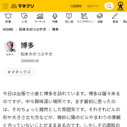
口座開設
ログイン
新着
人気
マーケット
特集
初心者
ライフデザイン
連載
著者
商
HOME
松本大のつぶやき
博多
博多
松本大のつぶやき
松本 大
2004/03/26
マネックス
今日は出張で小倉と博多を訪れています。博多は屡々来る
のですが、中々興味深い場所です。まず最初に思ったの
は、そのちょっと雑然とした雰囲気です。それぞれビルの
形や大きさ立ち方などが、微妙に隣のビルやまわりの景観
と合っていないことがままあるのです。しかしその調和の