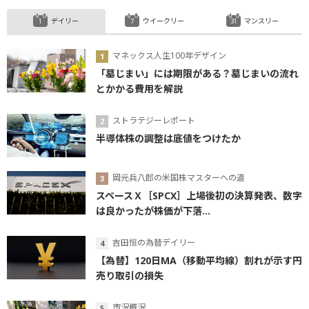
デイリー
ウイークリー
マンスリー
マネックス人生100年デザイン
「墓じまい」には期限がある？墓じまいの流れ
とかかる費用を解説
ストラテジーレポート
半導体株の調整は底値をつけたか
岡元兵八郎の米国株マスターへの道
スペースＸ［SPCX］上場後初の決算発表、数字
は良かったが株価が下落...
吉田恒の為替デイリー
【為替】120日MA（移動平均線）割れが示す円
売り取引の損失
市況概況