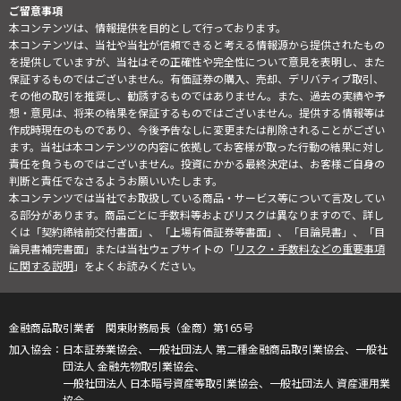
ご留意事項
本コンテンツは、情報提供を目的として行っております。
本コンテンツは、当社や当社が信頼できると考える情報源から提供されたもの
を提供していますが、当社はその正確性や完全性について意見を表明し、また
保証するものではございません。有価証券の購入、売却、デリバティブ取引、
その他の取引を推奨し、勧誘するものではありません。また、過去の実績や予
想・意見は、将来の結果を保証するものではございません。提供する情報等は
作成時現在のものであり、今後予告なしに変更または削除されることがござい
ます。当社は本コンテンツの内容に依拠してお客様が取った行動の結果に対し
責任を負うものではございません。投資にかかる最終決定は、お客様ご自身の
判断と責任でなさるようお願いいたします。
本コンテンツでは当社でお取扱している商品・サービス等について言及してい
る部分があります。商品ごとに手数料等およびリスクは異なりますので、詳し
くは「契約締結前交付書面」、「上場有価証券等書面」、「目論見書」、「目
論見書補完書面」または当社ウェブサイトの「
リスク・手数料などの重要事項
に関する説明
」をよくお読みください。
金融商品取引業者 関東財務局長（金商）第165号
日本証券業協会、一般社団法人 第二種金融商品取引業協会、一般社
団法人 金融先物取引業協会、
一般社団法人 日本暗号資産等取引業協会、一般社団法人 資産運用業
協会