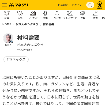
口座開設
ログイン
新着
人気
マーケット
特集
初心者
ライフデザイン
連載
著者
商
HOME
松本大のつぶやき
材料需要
材料需要
松本大のつぶやき
松本 大
2004/03/18
マネックス
以前にも書いたことがありますが、日経新聞の商品面は私
のお気に入りです。鉄、肉、ガソリンなど、生活に身近な
分かり易い題材ですが、それらの値動き、またどうしてそ
うなるかの理由を通して、日本に限らず、世界の動きを読
むことが出来ます。最近ではやはり、中国の産業国家建設