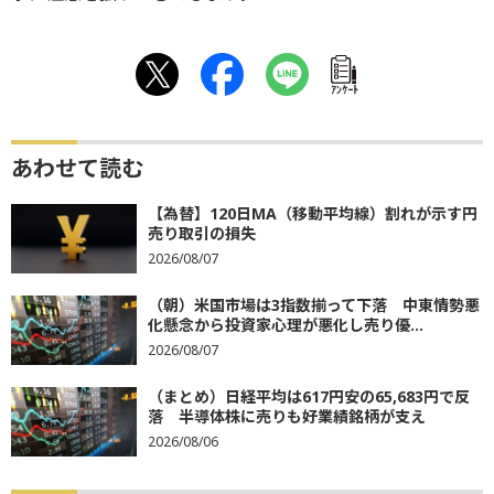
ｱﾝｹｰﾄ
あわせて読む
【為替】120日MA（移動平均線）割れが示す円
売り取引の損失
2026/08/07
（朝）米国市場は3指数揃って下落 中東情勢悪
化懸念から投資家心理が悪化し売り優...
2026/08/07
（まとめ）日経平均は617円安の65,683円で反
落 半導体株に売りも好業績銘柄が支え
2026/08/06