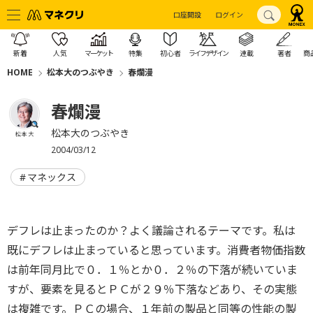
口座開設
ログイン
新着
人気
マーケット
特集
初心者
ライフデザイン
連載
著者
商
HOME
松本大のつぶやき
春爛漫
春爛漫
松本大のつぶやき
松本 大
2004/03/12
マネックス
デフレは止まったのか？よく議論されるテーマです。私は
既にデフレは止まっていると思っています。消費者物価指数
は前年同月比で０．１％とか０．２％の下落が続いていま
すが、要素を見るとＰＣが２９％下落などあり、その実態
は複雑です。ＰＣの場合、１年前の製品と同等の性能の製