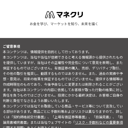
お金を学び、マーケットを知り、未来を描く
ご留意事項
本コンテンツは、情報提供を目的として行っております。
本コンテンツは、当社や当社が信頼できると考える情報源から提供されたもの
を提供していますが、当社はその正確性や完全性について意見を表明し、また
保証するものではございません。有価証券の購入、売却、デリバティブ取引、
その他の取引を推奨し、勧誘するものではありません。また、過去の実績や予
想・意見は、将来の結果を保証するものではございません。提供する情報等は
作成時現在のものであり、今後予告なしに変更または削除されることがござい
ます。当社は本コンテンツの内容に依拠してお客様が取った行動の結果に対し
責任を負うものではございません。投資にかかる最終決定は、お客様ご自身の
判断と責任でなさるようお願いいたします。
本コンテンツでは当社でお取扱している商品・サービス等について言及してい
る部分があります。商品ごとに手数料等およびリスクは異なりますので、詳し
くは「契約締結前交付書面」、「上場有価証券等書面」、「目論見書」、「目
論見書補完書面」または当社ウェブサイトの「
リスク・手数料などの重要事項
に関する説明
」をよくお読みください。