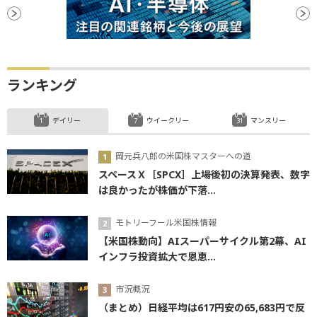
ランキング
デイリー
ウイークリー
マンスリー
岡元兵八郎の米国株マスターへの道
スペースＸ［SPCX］上場後初の決算発表、数字
は良かったが株価が下落...
モトリーフール米国株情報
【米国株動向】AIスーパーサイクル第2幕、AI
インフラ投資拡大で恩恵...
市況概況
（まとめ）日経平均は617円安の65,683円で反