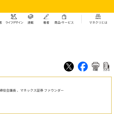
者
ライフデザイン
連載
著者
商
品・
サービス
マネクリとは
印刷
ｱﾝｹｰﾄ
締役会議長 、マネックス証券 ファウンダー