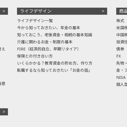
ライフデザイン
商
ライフデザイン一覧
株式
今から知っておきたい、年金の基本
米国
知っておこう、老後資金・相続の基本知識
中国
介護に関わるお金・制度の基本
投資
考え
FIRE（経済的自立、早期リタイア）
債券
保険との付き合い方
FX
いくらかかる？教育資金の貯め方、作り方
先物
転職するなら知っておきたい「お金の話」
金・
NISA
極意
個人型