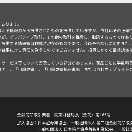
ております。
考える情報源から提供されたものを提供していますが、当社はその正確
売却、デリバティブ取引、その他の取引を推奨し、勧誘するものではあ
。提供する情報等は作成時現在のものであり、今後予告なしに変更また
の結果に対し責任を負うものではございません。投資にかかる最終決定
・サービス等について言及している部分があります。商品ごとに手数料
書面」、「目論見書」、「目論見書補完書面」または当社ウェブサイト
金融商品取引業者 関東財務局長（金商）第165号
日本証券業協会、一般社団法人 第二種金融商品取
一般社団法人 日本暗号資産等取引業協会、一般社