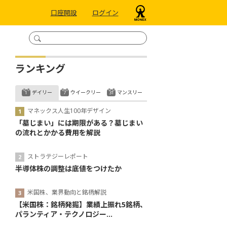
口座開設
ログイン
ランキング
デイリー
ウイークリー
マンスリー
マネックス人生100年デザイン
「墓じまい」には期限がある？墓じまい
の流れとかかる費用を解説
ストラテジーレポート
半導体株の調整は底値をつけたか
米国株、業界動向と銘柄解説
【米国株：銘柄発掘】業績上振れ5銘柄、
パランティア・テクノロジー...