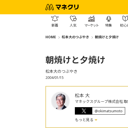
新着
人気
マーケット
特集
初心
HOME
松本大のつぶやき
朝焼けと夕焼け
朝焼けと夕焼け
松本大のつぶやき
2004/01/15
松本 大
マネックスグループ株式会社 取
@okimatsumoto
もっと見る