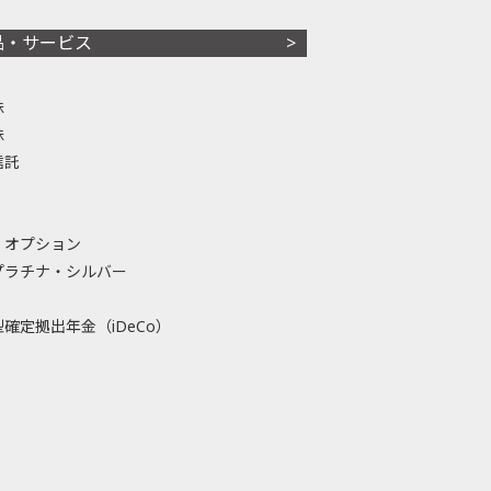
品・サービス
株
株
信託
・オプション
プラチナ・シルバー
確定拠出年金（iDeCo）