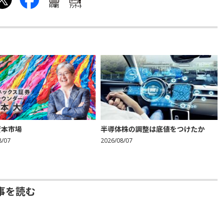
印刷
ｱﾝｹｰﾄ
資本市場
半導体株の調整は底値をつけたか
8/07
2026/08/07
事を読む