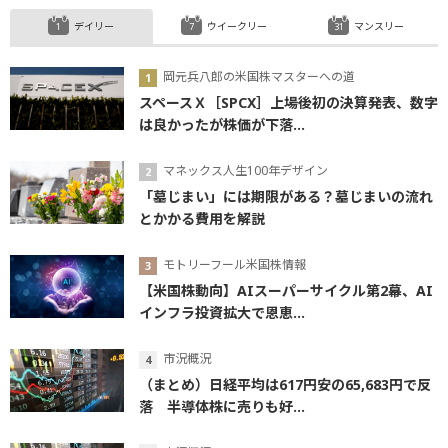
デイリー
ウイークリー
マンスリー
岡元兵八郎の米国株マスターへの道
スペースＸ［SPCX］上場後初の決算発表、数字
は良かったが株価が下落...
マネックス人生100年デザイン
「墓じまい」には期限がある？墓じまいの流れ
とかかる費用を解説
モトリーフール米国株情報
【米国株動向】AIスーパーサイクル第2幕、AI
インフラ投資拡大で恩恵...
市況概況
（まとめ）日経平均は617円安の65,683円で反
落 半導体株に売りも好...