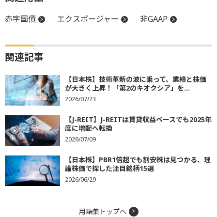
赤字国債
エクスポージャー
非GAAP
関連記事
【日本株】技術革新の波に乗って、業績と株価
が大きく上昇！「第2のキオクシア」を...
2026/07/23
【J-REIT】J-REITは賃貸収益ベースでも2025年
度に増配へ転換
2026/07/09
【日本株】PBR1倍超でも割安株は見つかる、理
論株価で探した注目銘柄15選
2026/06/29
用語集トップへ