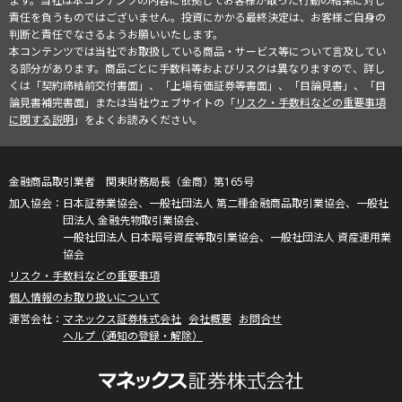
ます。当社は本コンテンツの内容に依拠してお客様が取った行動の結果に対し
責任を負うものではございません。投資にかかる最終決定は、お客様ご自身の
判断と責任でなさるようお願いいたします。
本コンテンツでは当社でお取扱している商品・サービス等について言及してい
る部分があります。商品ごとに手数料等およびリスクは異なりますので、詳し
くは「契約締結前交付書面」、「上場有価証券等書面」、「目論見書」、「目
論見書補完書面」または当社ウェブサイトの「
リスク・手数料などの重要事項
に関する説明
」をよくお読みください。
金融商品取引業者 関東財務局長（金商）第165号
日本証券業協会、一般社団法人 第二種金融商品取引業協会、一般社
団法人 金融先物取引業協会、
一般社団法人 日本暗号資産等取引業協会、一般社団法人 資産運用業
協会
リスク・手数料などの重要事項
個人情報のお取り扱いについて
マネックス証券株式会社
会社概要
お問合せ
ヘルプ（通知の登録・解除）