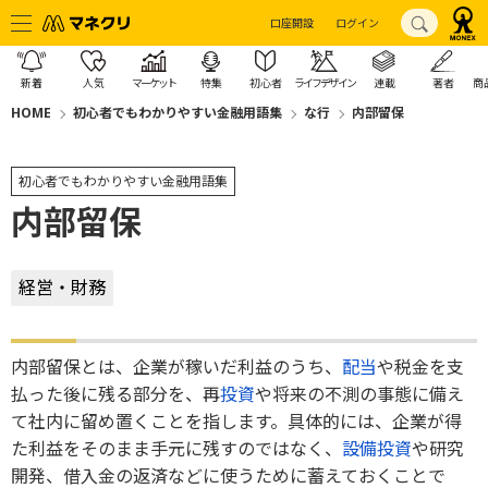
口座開設
ログイン
新着
人気
マーケット
特集
初心者
ライフデザイン
連載
著者
商
HOME
初心者でもわかりやすい金融用語集
な行
内部留保
初心者でもわかりやすい金融用語集
内部留保
経営・財務
内部留保とは、企業が稼いだ利益のうち、
配当
や税金を支
払った後に残る部分を、再
投資
や将来の不測の事態に備え
て社内に留め置くことを指します。具体的には、企業が得
た利益をそのまま手元に残すのではなく、
設備投資
や研究
開発、借入金の返済などに使うために蓄えておくことで