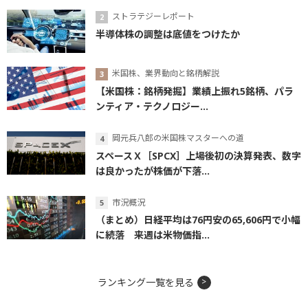
ストラテジーレポート
半導体株の調整は底値をつけたか
米国株、業界動向と銘柄解説
【米国株：銘柄発掘】業績上振れ5銘柄、パラ
ンティア・テクノロジー...
岡元兵八郎の米国株マスターへの道
スペースＸ［SPCX］上場後初の決算発表、数字
は良かったが株価が下落...
市況概況
（まとめ）日経平均は76円安の65,606円で小幅
に続落 来週は米物価指...
ランキング一覧を見る