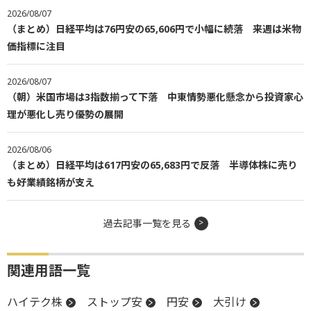
2026/08/07
（まとめ）日経平均は76円安の65,606円で小幅に続落 来週は米物
価指標に注目
2026/08/07
（朝）米国市場は3指数揃って下落 中東情勢悪化懸念から投資家心
理が悪化し売り優勢の展開
2026/08/06
（まとめ）日経平均は617円安の65,683円で反落 半導体株に売り
も好業績銘柄が支え
過去記事一覧を見る
関連用語一覧
ハイテク株
ストップ安
円安
大引け