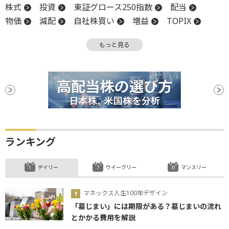
株式
投資
東証グロース250指数
配当
物価
減配
自社株買い
増益
TOPIX
米国株
嫌気
前場
当期純利益
引け
もっと見る
押し目買い
関税
決算
後場
材料
消費者物価指数
新興市場
CPI
GDP
前引け
続伸
続落
反落
安値
ランキング
デイリー
ウイークリー
マンスリー
マネックス人生100年デザイン
「墓じまい」には期限がある？墓じまいの流れ
とかかる費用を解説