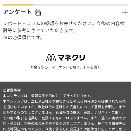
アンケート
レポート・コラムの感想をお寄せください。今後の内容検
討等に参考にさせていただきます。
※は必須項目です。
お金を学び、マーケットを知り、未来を描く
ご留意事項
本コンテンツは、情報提供を目的として行っております。
本コンテンツは、当社や当社が信頼できると考える情報源から提供されたもの
を提供していますが、当社はその正確性や完全性について意見を表明し、また
保証するものではございません。有価証券の購入、売却、デリバティブ取引、
その他の取引を推奨し、勧誘するものではありません。また、過去の実績や予
想・意見は、将来の結果を保証するものではございません。提供する情報等は
作成時現在のものであり、今後予告なしに変更または削除されることがござい