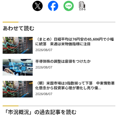
ｱﾝｹｰﾄ
あわせて読む
（まとめ）日経平均は76円安の65,606円で小幅
に続落 来週は米物価指標に注目
2026/08/07
半導体株の調整は底値をつけたか
2026/08/07
（朝）米国市場は3指数揃って下落 中東情勢悪
化懸念から投資家心理が悪化し売り優...
2026/08/07
「市況概況」の過去記事を読む