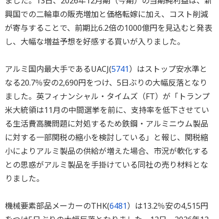
ました。13日、2026年12月期（今期）の当期純利益は、新
興国での二輪車の販売増加と価格転嫁に加え、コスト削減
が寄与することで、前期比6.2倍の1000億円を見込むと発表
し、大幅な増益予想を好感する買いが入りました。
アルミ国内最大手であるUACJ(
5741
）はストップ安水準と
なる20.7％安の2,690円をつけ、5日ぶりの大幅反落となり
ました。英フィナンシャル・タイムズ（FT）が「トランプ
米大統領は11月の中間選挙を前に、支持率を低下させてい
る生活費高騰問題に対処するため鉄鋼・アルミニウム製品
に対する一部関税の縮小を検討している」と報じ、関税縮
小によりアルミ製品の供給が増えた場合、市況が軟化する
との思惑がアルミ製品を手掛けている同社の売り材料とな
りました。
機械要素部品メーカーのTHK(
6481
）は13.2％安の4,515円