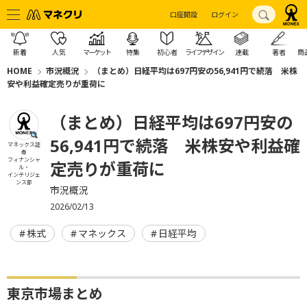
口座開設
ログイン
新着
人気
マーケット
特集
初心者
ライフデザイン
連載
著者
商
HOME
市況概況
（まとめ）日経平均は697円安の56,941円で続落 米株
安や利益確定売りが重荷に
（まとめ）日経平均は697円安の
56,941円で続落 米株安や利益確
マネックス証
券
フィナンシャ
定売りが重荷に
ル・
インテリジェ
ンス部
市況概況
2026/02/13
株式
マネックス
日経平均
東京市場まとめ