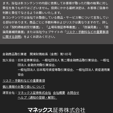
ます。当社は本コンテンツの内容に依拠してお客様が取った行動の結果に対し
責任を負うものではございません。投資にかかる最終決定は、お客様ご自身の
判断と責任でなさるようお願いいたします。
本コンテンツでは当社でお取扱している商品・サービス等について言及してい
る部分があります。商品ごとに手数料等およびリスクは異なりますので、詳し
くは「契約締結前交付書面」、「上場有価証券等書面」、「目論見書」、「目
論見書補完書面」または当社ウェブサイトの「
リスク・手数料などの重要事項
に関する説明
」をよくお読みください。
金融商品取引業者 関東財務局長（金商）第165号
日本証券業協会、一般社団法人 第二種金融商品取引業協会、一般社
団法人 金融先物取引業協会、
一般社団法人 日本暗号資産等取引業協会、一般社団法人 資産運用業
協会
リスク・手数料などの重要事項
個人情報のお取り扱いについて
マネックス証券株式会社
会社概要
お問合せ
ヘルプ（通知の登録・解除）