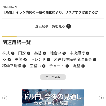
2026/07/21
【為替】イラン情勢の一段の悪化により、リスクオフは強まるか
過去記事一覧を見る
関連用語一覧
株式
円安
為替
地合い
中央銀行
FX
高値
トレンド
米連邦準備制度理事会
移動平均線
底堅い
チャート
調整
終値
CB
年初来高値
始値
反落
もっと見る
利食い
ローソク足
ECB
FRB
大台
押し目買い
為替レート
材料
下値
週足
底
続伸
米国雇用統計
安値