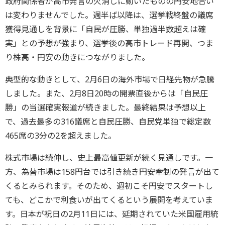
政府関係者が高市発言の火消しに動いたものの円安地合い
は変わりませんでした。週半ば以降は、選挙戦終盤の議席
獲得見通しを背景に「自民が圧勝、単独過半数超えは確
実」との予想が強まり、選挙後の高市トレード再開、つま
り株高・円安の動きにつながりました。
典型的な動きとして、2月6日の海外市場で日経先物が急騰
しました。また、2月8日20時の開票直後からは「自民圧
勝」の当選確実報道が続きました。最終結果は予想以上
で、過去最多の316議席と自民圧勝、自民党単独で総定数
465席の3分の2を超えました。
株式市場は続伸し、史上最高値更新が続く見通しです。一
方、為替市場は158円台では引き続き円安牽制の発言が出て
くるとみられます。そのため、週初こそ円安でスタートし
ても、どこかで利食いが出てくるという展開を考えていま
す。日本が祝日の2月11日には、延期されていた米国雇用統