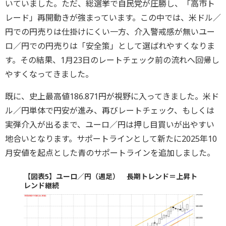
いていました。ただ、総選挙で自民党が圧勝し、「高市ト
レード」再開動きが強まっています。この中では、米ドル／
円での円売りは仕掛けにくい一方、介入警戒感が無いユー
ロ／円での円売りは「安全策」として選ばれやすくなりま
す。その結果、1月23日のレートチェック前の流れへ回帰し
やすくなってきました。
既に、史上最高値186.871円が視野に入ってきました。米ド
ル／円単体で円安が進み、再びレートチェック、もしくは
実弾介入が出るまで、ユーロ／円は押し目買いが出やすい
地合いとなります。サポートラインとして新たに2025年10
月安値を起点とした青のサポートラインを追加しました。
【図表5】ユーロ／円（週足） 長期トレンド＝上昇ト
レンド継続