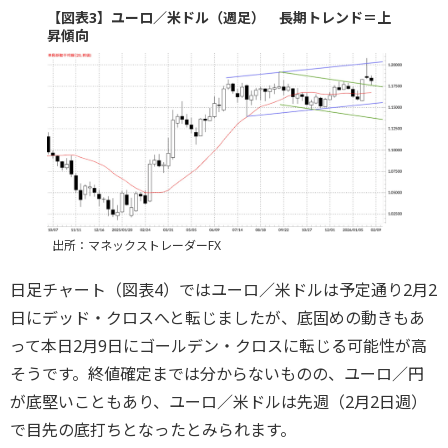
【図表3】ユーロ／米ドル（週足） 長期トレンド＝上
昇傾向
出所：マネックストレーダーFX
日足チャート（図表4）ではユーロ／米ドルは予定通り2月2
日にデッド・クロスへと転じましたが、底固めの動きもあ
って本日2月9日にゴールデン・クロスに転じる可能性が高
そうです。終値確定までは分からないものの、ユーロ／円
が底堅いこともあり、ユーロ／米ドルは先週（2月2日週）
で目先の底打ちとなったとみられます。