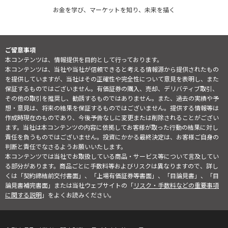
お金を学び、マーケットを知り、未来を描く
ご留意事項
本コンテンツは、情報提供を目的として行っております。
本コンテンツは、当社や当社が信頼できると考える情報源から提供されたもの
を提供していますが、当社はその正確性や完全性について意見を表明し、また
保証するものではございません。有価証券の購入、売却、デリバティブ取引、
その他の取引を推奨し、勧誘するものではありません。また、過去の実績や予
想・意見は、将来の結果を保証するものではございません。提供する情報等は
作成時現在のものであり、今後予告なしに変更または削除されることがござい
ます。当社は本コンテンツの内容に依拠してお客様が取った行動の結果に対し
責任を負うものではございません。投資にかかる最終決定は、お客様ご自身の
判断と責任でなさるようお願いいたします。
本コンテンツでは当社でお取扱している商品・サービス等について言及してい
る部分があります。商品ごとに手数料等およびリスクは異なりますので、詳し
くは「契約締結前交付書面」、「上場有価証券等書面」、「目論見書」、「目
論見書補完書面」または当社ウェブサイトの「
リスク・手数料などの重要事項
に関する説明
」をよくお読みください。