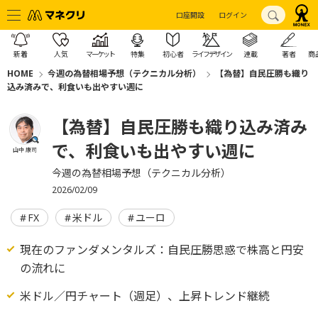
口座開設
ログイン
新着
人気
マーケット
特集
初心者
ライフデザイン
連載
著者
商
HOME
今週の為替相場予想（テクニカル分析）
【為替】自民圧勝も織り
込み済みで、利食いも出やすい週に
【為替】自民圧勝も織り込み済み
で、利食いも出やすい週に
山中 康司
今週の為替相場予想（テクニカル分析）
2026/02/09
FX
米ドル
ユーロ
現在のファンダメンタルズ：自民圧勝思惑で株高と円安
の流れに
米ドル／円チャート（週足）、上昇トレンド継続