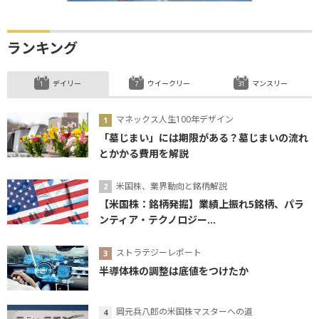
ランキング
デイリー
ウイークリー
マンスリー
マネックス人生100年デザイン
「墓じまい」には期限がある？墓じまいの流れ
とかかる費用を解説
米国株、業界動向と銘柄解説
【米国株：銘柄発掘】業績上振れ5銘柄、パラ
ンティア・テクノロジー...
ストラテジーレポート
半導体株の調整は底値をつけたか
岡元兵八郎の米国株マスターへの道