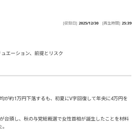
[収録日]
2025/12/30
[再生時間]
25:39
リュエーション、前提とリスク
均が約1万円下落するも、初夏にV字回復して年央に4万円を
が台頭し、秋の与党総裁選で女性首相が誕生したことを材料
た。