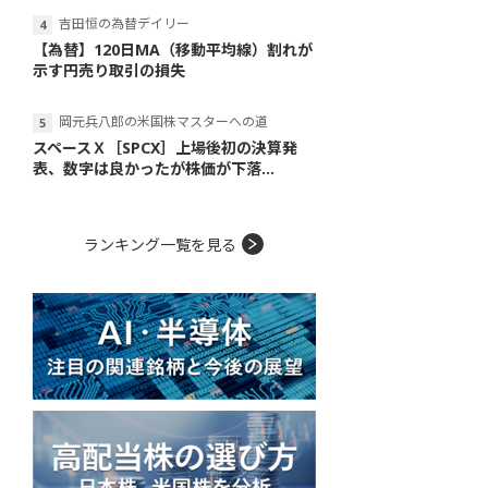
吉田恒の為替デイリー
【為替】120日MA（移動平均線）割れが
示す円売り取引の損失
岡元兵八郎の米国株マスターへの道
スペースＸ［SPCX］上場後初の決算発
表、数字は良かったが株価が下落...
ランキング一覧を見る