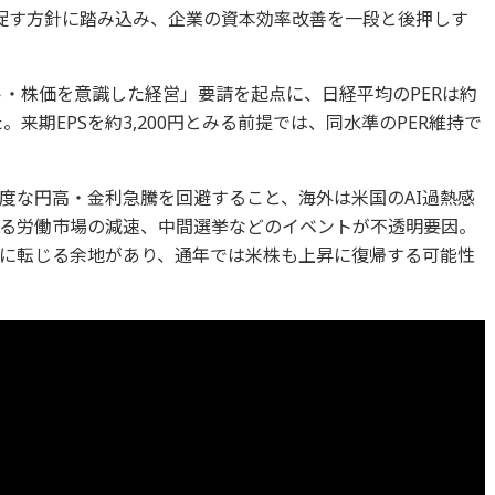
促す方針に踏み込み、企業の資本効率改善を一段と後押しす
ト・株価を意識した経営」要請を起点に、日経平均のPERは約
。来期EPSを約3,200円とみる前提では、同水準のPER維持で
度な円高・金利急騰を回避すること、海外は米国のAI過熱感
る労働市場の減速、中間選挙などのイベントが不透明要因。
に転じる余地があり、通年では米株も上昇に復帰する可能性