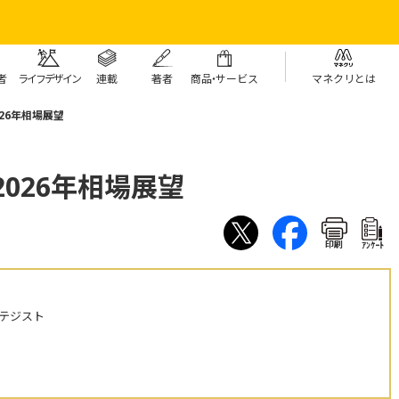
者
ライフデザイン
連載
著者
商
品・
サービス
マネクリとは
026年相場展望
2026年相場展望
印刷
ｱﾝｹｰﾄ
テジスト