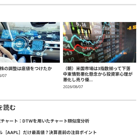
株の調整は底値をつけたか
（朝）米国市場は3指数揃って下落
中東情勢悪化懸念から投資家心理が
8/07
悪化し売り優...
2026/08/07
を読む
似チャート：DTWを用いたチャート類似度分析
ル［AAPL］だけ最高値？決算直前の注目ポイント