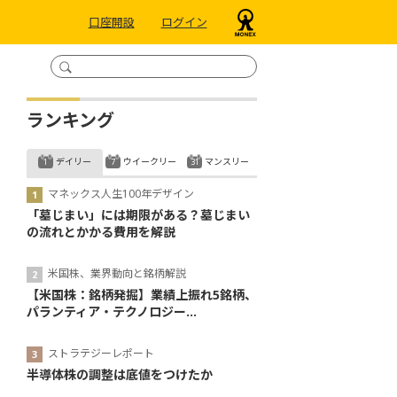
口座開設
ログイン
ランキング
デイリー
ウイークリー
マンスリー
マネックス人生100年デザイン
「墓じまい」には期限がある？墓じまい
の流れとかかる費用を解説
米国株、業界動向と銘柄解説
【米国株：銘柄発掘】業績上振れ5銘柄、
パランティア・テクノロジー...
ストラテジーレポート
半導体株の調整は底値をつけたか