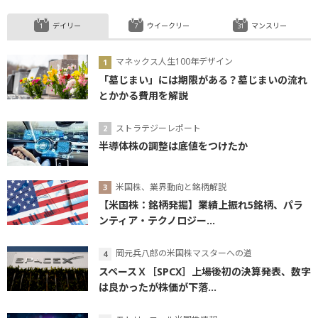
デイリー
ウイークリー
マンスリー
マネックス人生100年デザイン
「墓じまい」には期限がある？墓じまいの流れ
とかかる費用を解説
ストラテジーレポート
半導体株の調整は底値をつけたか
米国株、業界動向と銘柄解説
【米国株：銘柄発掘】業績上振れ5銘柄、パラ
ンティア・テクノロジー...
岡元兵八郎の米国株マスターへの道
スペースＸ［SPCX］上場後初の決算発表、数字
は良かったが株価が下落...