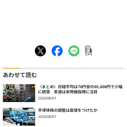
ｱﾝｹｰﾄ
あわせて読む
（まとめ）日経平均は76円安の65,606円で小幅
に続落 来週は米物価指標に注目
2026/08/07
半導体株の調整は底値をつけたか
2026/08/07