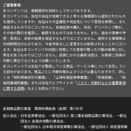
ご留意事項
本コンテンツは、情報提供を目的として行っております。
本コンテンツは、当社や当社が信頼できると考える情報源から提供されたもの
を提供していますが、当社はその正確性や完全性について意見を表明し、また
保証するものではございません。有価証券の購入、売却、デリバティブ取引、
その他の取引を推奨し、勧誘するものではありません。また、過去の実績や予
想・意見は、将来の結果を保証するものではございません。提供する情報等は
作成時現在のものであり、今後予告なしに変更または削除されることがござい
ます。当社は本コンテンツの内容に依拠してお客様が取った行動の結果に対し
責任を負うものではございません。投資にかかる最終決定は、お客様ご自身の
判断と責任でなさるようお願いいたします。
本コンテンツでは当社でお取扱している商品・サービス等について言及してい
る部分があります。商品ごとに手数料等およびリスクは異なりますので、詳し
くは「契約締結前交付書面」、「上場有価証券等書面」、「目論見書」、「目
論見書補完書面」または当社ウェブサイトの「
リスク・手数料などの重要事項
に関する説明
」をよくお読みください。
金融商品取引業者 関東財務局長（金商）第165号
日本証券業協会、一般社団法人 第二種金融商品取引業協会、一般社
団法人 金融先物取引業協会、
一般社団法人 日本暗号資産等取引業協会、一般社団法人 資産運用業