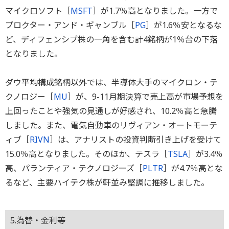
マイクロソフト［
MSFT
］が1.7％高となりました。一方で
プロクター・アンド・ギャンブル［
PG
］が1.6％安となるな
ど、ディフェンシブ株の一角を含む計4銘柄が1％台の下落
となりました。
ダウ平均構成銘柄以外では、半導体大手のマイクロン・テ
クノロジー［
MU
］が、9-11月期決算で売上高が市場予想を
上回ったことや強気の見通しが好感され、10.2％高と急騰
しました。また、電気自動車のリヴィアン・オートモーテ
ィブ［
RIVN
］は、アナリストの投資判断引き上げを受けて
15.0％高となりました。そのほか、テスラ［
TSLA
］が3.4％
高、パランティア・テクノロジーズ［
PLTR
］が4.7％高とな
るなど、主要ハイテク株が軒並み堅調に推移しました。
5.為替・金利等