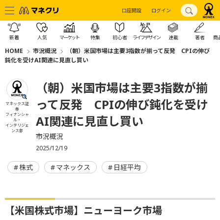
口座開設
ログイン
新着
人気
マーケット
特集
初心者
ライフデザイン
連載
著者
商
HOME
市況概況
（朝）米国市場は主要3指数が揃って反発 CPIの伸び
鈍化を受けAI関連に見直し買い
（朝）米国市場は主要3指数が揃
って反発 CPIの伸び鈍化を受け
マネックス証
券
フィナンシャ
AI関連に見直し買い
ル・
インテリジェ
ンス部
市況概況
2025/12/19
株式
マネックス
日経平均
【米国株式市場】ニューヨーク市場