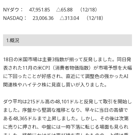
NYダウ： 47,951.85 △65.88 （12/18）
NASDAQ： 23,006.36 △313.04 （12/18）
1.概況
18日の米国市場は主要3指数が揃って反発しました。同日発
表された11月の米CPI（消費者物価指数）が市場予想を大幅
に下回ったことが好感され、直近にて調整色の強かったAI
関連株やハイテク株に見直し買いが入りました。
ダウ平均は215ドル高の48,101ドルと反発して取引を開始し
ました。序盤から堅調な推移となり、早々に当日の高値で
ある48,365ドルまで上昇しました。しかし、その後は次第
に売りに押され、中盤には一時下落に転じる場面も見られ