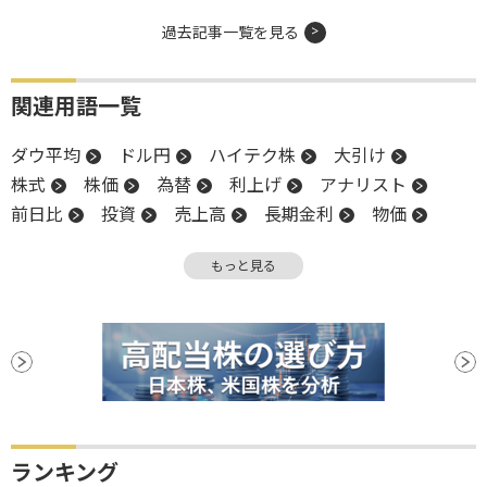
過去記事一覧を見る
関連用語一覧
ダウ平均
ドル円
ハイテク株
大引け
株式
株価
為替
利上げ
アナリスト
前日比
投資
売上高
長期金利
物価
金利
高値
米国株
インフレ
FOMC
もっと見る
金融政策
業種別株価指数
NASDAQ
反発
引け
米連邦公開市場委員会
上値
株価指数
金融政策決定会合
決算
堅調
材料
消費者物価指数
CPI
調整
日銀
利下げ
ランキング