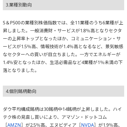
3.業種別動向
S＆P500の業種別株価指数では、全11業種のうち6業種が上
昇しました。一般消費財・サービスが1.8％高となりセクタ
ーの上昇率トップとなったほか、コミュニケーション・サ
ービスが1.5％高、情報技術が1.4％高となるなど、景気敏感
なセクターへの買いが目立ちました。一方でエネルギーが
1.4％安となったほか、生活必需品など4業種が1％未満の下
落となりました。
4.個別銘柄動向
ダウ平均構成銘柄は30銘柄中14銘柄が上昇しました。ハイ
テク株の見直し買いにより、アマゾン・ドットコム
［
AMZN
］が2.5％高、エヌビディア［
NVDA
］が1.9％高、