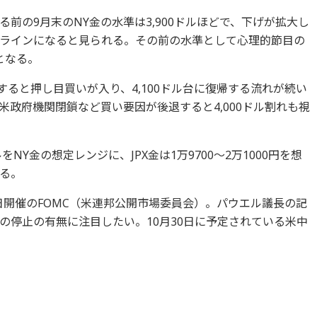
前の9月末のNY金の水準は3,900ドルほどで、下げが拡大し
ラインになると見られる。その前の水準として心理的節目の
となる。
接近すると押し目買いが入り、4,100ドル台に復帰する流れが続い
政府機関閉鎖など買い要因が後退すると4,000ドル割れも視
ドルをNY金の想定レンジに、JPX金は1万9700～2万1000円を想
る。
9日開催のFOMC（米連邦公開市場委員会）。パウエル議長の記
の停止の有無に注目したい。10月30日に予定されている米中