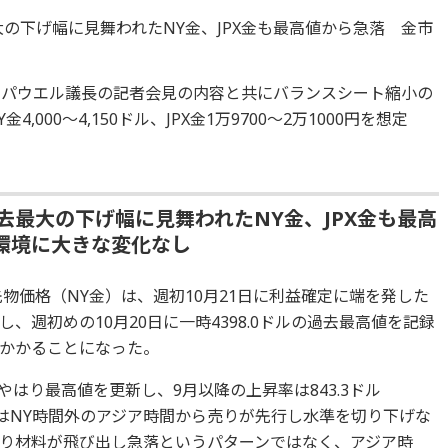
大の下げ幅に見舞われたNY金、JPX金も最高値から急落 金市
C、パウエル議長の記者会見の内容と共にバランスシート縮小の
000～4,150ドル、JPX金1万9700～2万1000円を想定
過去最大の下げ幅に見舞われたNY金、JPX金も最高
環境に大きな変化なし
先物価格（NY金）は、週初10月21日に利益確定に端を発した
、週初めの10月20日に一時4398.0ドルの過去最高値を記録
かかることになった。
ルとやはり最高値を更新し、9月以降の上昇率は843.3ドル
1日はNY時間外のアジア時間から売りが先行し水準を切り下げな
り材料が飛び出し急落というパターンではなく、アジア時