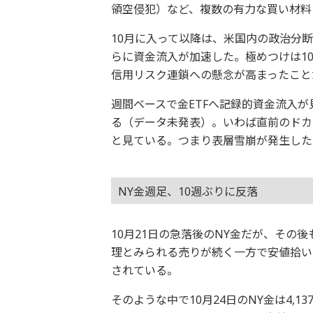
領空侵犯）など、複数の有力な買い材料
10月に入って以降は、米国内の政治分
らに資金流入が加速した。極めつけは1
信用リスク連鎖への懸念が高まったこと
週間ベースで金ETFへ記録的資金流入
る（データ未発表）。いわば直前のドカ
と見ている。つまり表層雪崩が発生した
NY金週足、10週ぶりに反落
10月21日の急落後のNY金だが、その
理とみられる売りが続く一方で安値拾いの買
されている。
そのような中で10月24日のNY金は4,1