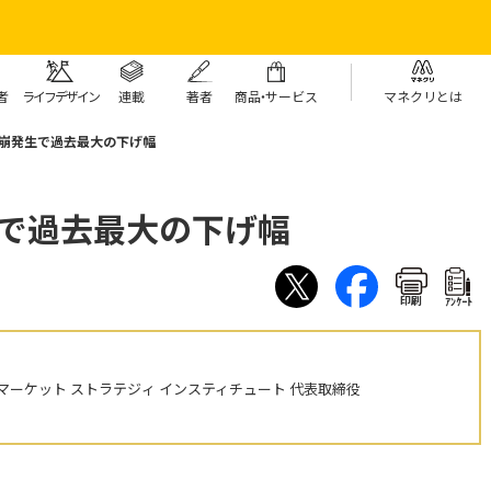
者
ライフデザイン
連載
著者
商
品・
サービス
マネクリとは
雪崩発生で過去最大の下げ幅
生で過去最大の下げ幅
印刷
ｱﾝｹｰﾄ
ーケット ストラテジィ インスティチュート 代表取締役