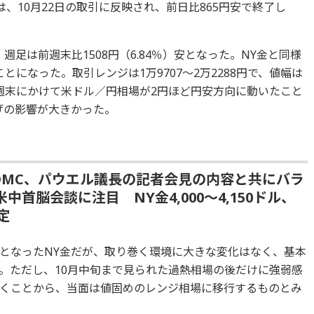
は、10月22日の取引に反映され、前日比865円安で終了し
、週足は前週末比1508円（6.84％）安となった。NY金と同様
になった。取引レンジは1万9707～2万2288円で、値幅は
た。週末にかけて米ドル／円相場が2円ほど円安方向に動いたこと
げの影響が大きかった。
FOMC、パウエル議長の記者会見の内容と共にバラ
首脳会談に注目 NY金4,000～4,150ドル、
定
となったNY金だが、取り巻く環境に大きな変化はなく、基本
。ただし、10月中旬まで見られた過熱相場の後だけに強弱感
くことから、当面は値固めのレンジ相場に移行するものとみ