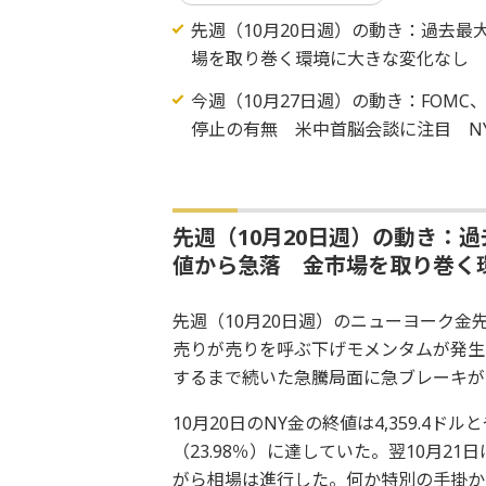
先週（10月20日週）の動き：過去最
場を取り巻く環境に大きな変化なし
今週（10月27日週）の動き：FOM
停止の有無 米中首脳会談に注目 NY金4,
先週（10月20日週）の動き：
値から急落 金市場を取り巻く
先週（10月20日週）のニューヨーク金
売りが売りを呼ぶ下げモメンタムが発生し
するまで続いた急騰局面に急ブレーキが
10月20日のNY金の終値は4,359.4ド
（23.98％）に達していた。翌10月2
がら相場は進行した。何か特別の手掛か