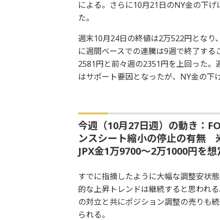
による。さらに10月21日のNY金の下げ
た。
週末10月24日の終値は2万522円となり
に週間ベースでの連騰は9週で終了すること
2581円と前々週の2351円を上回っ
はサポート要因となったが、NY金の下
今週（10月27日週）の動き：
ンスシート縮小の停止の有無 米中
JPX金1万9700～2万1000円を想
すでに指摘したように大幅な調整安状態
的な上昇トレンドは継続すると思われる
の対立と共にポジション調整の売りも続
られる。