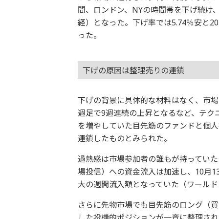
間、ロンドン、NYの時間帯を下げ続け、
経）となった。下げ率では5.74％安と20
った。
下げの原因は整理売りの連鎖
下げの背景に具体的な材料はなく、市場
週足で9週連続の上昇となるなど、テク
を増やしていた目先筋のファンドと個人
連鎖したものとみられた。
過熱感は市場参加者の誰もが持っていたも
場投信）への資金流入は加速し、10月13
大の週間流入額となっていた（ワールド
さらに先物市場でも目先筋のロング（買
した投機的ポジションが一斉に整理され