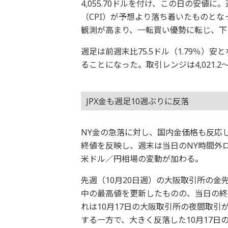
4,055.70ドルを付け、この日の安
（CPI）が予想より落ち着いたものとな
観測が高まり、一転買い優勢に転じ、下
週足は前週末比75.5ドル（1.79％）
ることになった。取引レンジは4,021.2～
JPX金も週足10週ぶりに反落
NY金の急落に対し、国内金価格も反応
終値を反映し、週末は当日のNY時間外
米ドル／円相場の変動が加わる。
先週（10月20日週）の大阪取引所の金先
中の最高値を更新したものの、当日の終値
れは10月17日の大阪取引所の夜間取引
する一方で、大きく反落した10月17日