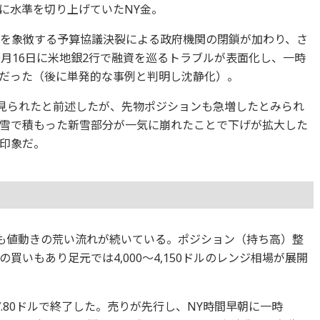
に水準を切り上げていたNY金。
断を象徴する予算協議決裂による政府機関の閉鎖が加わり、さ
0月16日に米地銀2行で融資を巡るトラブルが表面化し、一時
だった（後に単発的な事例と判明し沈静化）。
が見られたと前述したが、先物ポジションも急増したとみられ
雪で積もった新雪部分が一気に崩れたことで下げが拡大した
印象だ。
後も値動きの荒い流れが続いている。ポジション（持ち高）整
いもあり足元では4,000～4,150ドルのレンジ相場が展開
37.80ドルで終了した。売りが先行し、NY時間早朝に一時