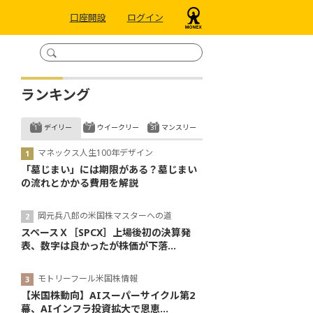
口座開設
ログイン
ランキング
デイリー
ウイークリー
マンスリー
マネックス人生100年デザイン
「墓じまい」には期限がある？墓じまい
の流れとかかる費用を解説
岡元兵八郎の米国株マスターへの道
スペースＸ［SPCX］上場後初の決算発
表、数字は良かったが株価が下落...
モトリーフール米国株情報
【米国株動向】AIスーパーサイクル第2
幕、AIインフラ投資拡大で恩恵...