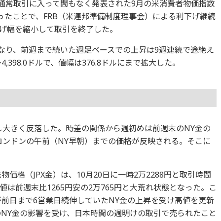
値に。通常取引に入って間もなく発表された9月の米消費者物価指数
ったことで、FRB（米連邦準備制度理事会）による利下げ継続
げ幅を縮小して取引を終了した。
安となり、前週まで続いた週足ベースでの上昇は9週連続で途絶え
4,398.0ドルで、値幅は376.8ドルにまで拡大した。
し大きく反落した。時差の関係から週初めは前週末のNY金の
ロンドンの午前（NY早朝）までの価格が反映される。そこに
物価格（JPX金）は、10月20日に一時2万2288円と取引時間
は前週末比1265円安の2万765円と大荒れ状態となった。こ
が前日まで6営業日続伸していたNY金の上昇を受け高値を更新
のNY金の影響を受け、日本時間の週明けの取引で売られたこと