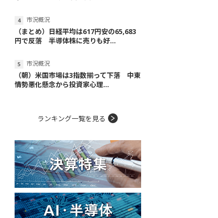
市況概況
（まとめ）日経平均は617円安の65,683
円で反落 半導体株に売りも好...
市況概況
（朝）米国市場は3指数揃って下落 中東
情勢悪化懸念から投資家心理...
ランキング一覧を見る