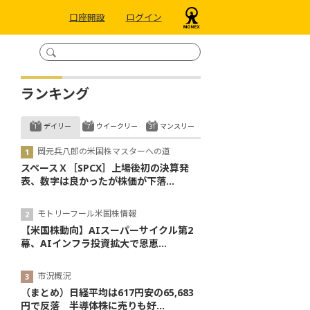
口座開設
ログイン
ランキング
デイリー
ウイークリー
マンスリー
岡元兵八郎の米国株マスターへの道
スペースＸ［SPCX］上場後初の決算発
表、数字は良かったが株価が下落...
モトリーフール米国株情報
【米国株動向】AIスーパーサイクル第2
幕、AIインフラ投資拡大で恩恵...
市況概況
（まとめ）日経平均は617円安の65,683
円で反落 半導体株に売りも好...