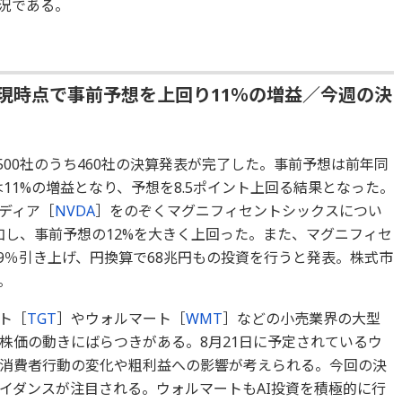
況である。
向：現時点で事前予想を上回り11％の増益／今週の決
500社のうち460社の決算発表が完了した。事前予想は前年同
は11%の増益となり、予想を8.5ポイント上回る結果となった。
ディア［
NVDA
］をのぞくマグニフィセントシックスについ
増加し、事前予想の12%を大きく上回った。また、マグニフィセ
29％引き上げ、円換算で68兆円もの投資を行うと発表。株式市
。
ト［
TGT
］やウォルマート［
WMT
］などの小売業界の大型
株価の動きにばらつきがある。8月21日に予定されているウ
消費者行動の変化や粗利益への影響が考えられる。今回の決
イダンスが注目される。ウォルマートもAI投資を積極的に行