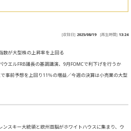
[収録日]
2025/08/19
[再生時間]
13:24
株指数が大型株の上昇率を上回る
パウエルFRB議長の基調講演、9月FOMCで利下げを行うか
時点で事前予想を上回り11％の増益／今週の決算は小売業の大型
ゼレンスキー大統領と欧州首脳がホワイトハウスに集まり、ウ