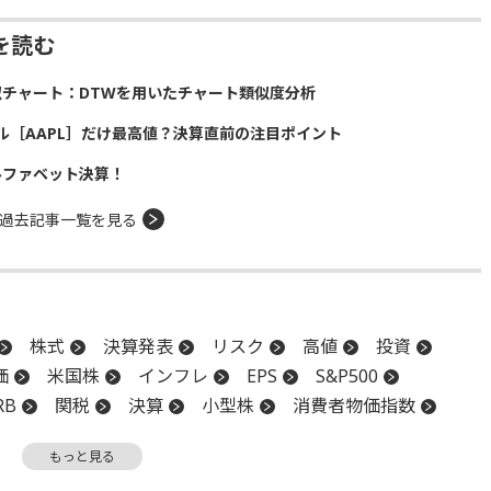
を読む
似チャート：DTWを用いたチャート類似度分析
ル［AAPL］だけ最高値？決算直前の注目ポイント
ルファベット決算！
過去記事一覧を見る
株式
決算発表
リスク
高値
投資
価
米国株
インフレ
EPS
S&P500
RB
関税
決算
小型株
消費者物価指数
学リスク
利下げ
もっと見る