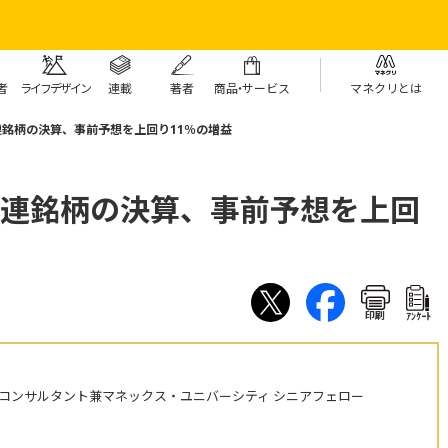
者
ライフデザイン
連載
著者
商
品・
サービス
マネクリとは
関連銘柄の決算、事前予想を上回り11％の増益
0関連銘柄の決算、事前予想を上回
印刷
ｱﾝｹｰﾄ
株コンサルタント兼マネックス・ユニバーシティ シニアフェロー