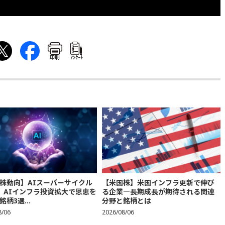
印刷
ｱﾝｹｰﾄ
株動向】AIスーパーサイクル
【米国株】米国インフラ更新で伸び
、AIインフラ投資拡大で恩恵を
る企業―長期成長が期待される関連
柄3選...
分野と銘柄とは
8/06
2026/08/06