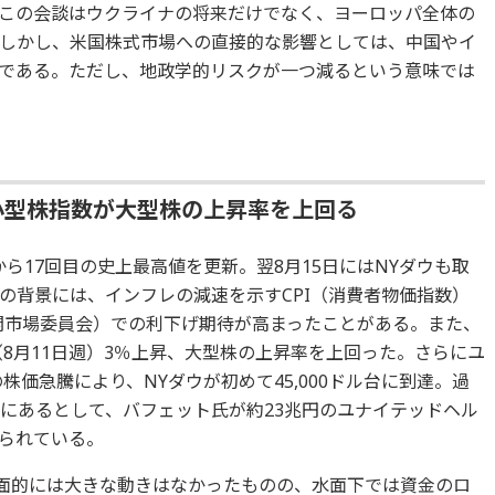
この会談はウクライナの将来だけでなく、ヨーロッパ全体の
しかし、米国株式市場への直接的な影響としては、中国やイ
である。ただし、地政学的リスクが一つ減るという意味では
小型株指数が大型株の上昇率を上回る
ってから17回目の史上最高値を更新。翌8月15日にはNYダウも取
の背景には、インフレの減速を示すCPI（消費者物価指数）
公開市場委員会）での利下げ期待が高まったことがある。また、
（8月11日週）3％上昇、大型株の上昇率を上回った。さらにユ
株価急騰により、NYダウが初めて45,000ドル台に到達。過
ルにあるとして、バフェット氏が約23兆円のユナイテッドヘル
られている。
表面的には大きな動きはなかったものの、水面下では資金のロ