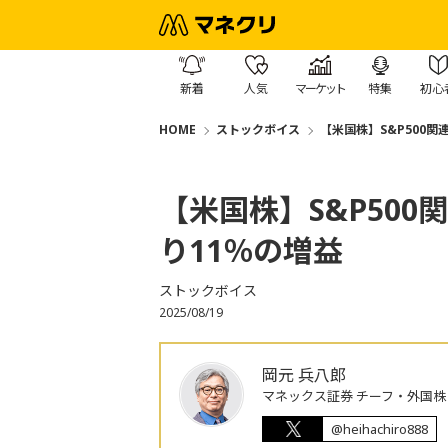
新着
人気
マーケット
特集
初心
HOME
ストックボイス
【米国株】S&P500
【米国株】S&P50
り11％の増益
ストックボイス
2025/08/19
岡元 兵八郎
マネックス証券 チーフ・外国
@heihachiro888