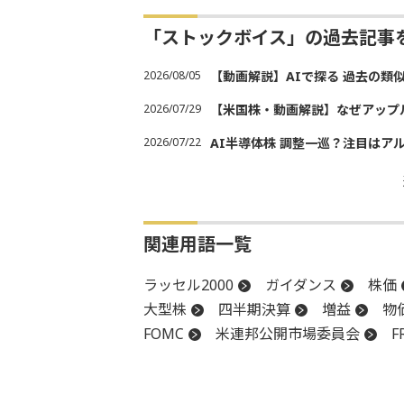
「ストックボイス」の過去記事
2026/08/05
【動画解説】AIで探る 過去の類
2026/07/29
【米国株・動画解説】なぜアップ
2026/07/22
AI半導体株 調整一巡？注目はア
関連用語一覧
ラッセル2000
ガイダンス
株価
大型株
四半期決算
増益
物
FOMC
米連邦公開市場委員会
F
CPI
設備投資
タカ派
地政