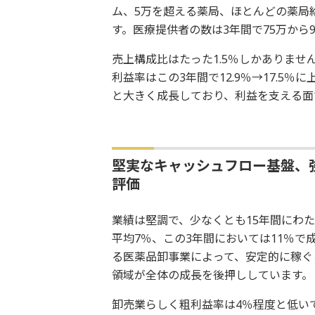
ム、5万を超える薬局、ほとんどの薬局
す。医療提供者の数は3年間で75万から
売上構成比はたった1.5％しかありませ
利益率はこの3年間で12.9％→17.5
と大きく成長しており、利益を支える面
堅実なキャッシュフロー基盤、
評価
業績は堅調で、少なくとも15年間にわ
平均7％、この3年間においては11％
る医薬品卸事業によって、安定的に稼ぐ
領域が全体の成長を後押ししています。
卸売業らしく粗利益率は4％程度と低い