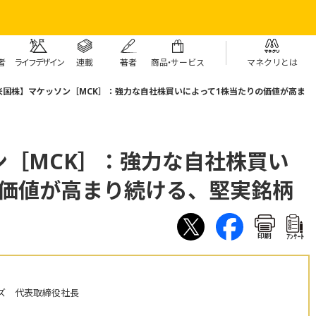
者
ライフデザイン
連載
著者
商
品・
サービス
マネクリとは
米国株】マケッソン［MCK］：強力な自社株買いによって1株当たりの価値が高ま
ン［MCK］：強力な自社株買い
の価値が高まり続ける、堅実銘柄
印刷
ｱﾝｹｰﾄ
ズ 代表取締役社長