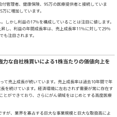
給付管理者、健康保険、95万の医療提供者と接続していま
95万に増加しています。
ん。しかし利益の17％を構成していることは注目に値します。
％に上昇し、利益の年間成長率は、売上成長率11％に対して29％
でも注目されます。
強力な自社株買いによる1株当たりの価値向上を
たって売上成長が続いています。売上成長率は過去10年間で年
で成長を続けています。経済環境に左右されず需要が常に存在す
ことができており、さらにがん領域をはじめとする高度医療
ですが、業界を寡占する巨大な事業規模と巨大な取扱高によ