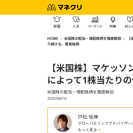
新着
人気
マーケット
特集
初心
HOME
米国株の配当・増配銘柄を徹底解説
【
り続ける、堅実銘柄
【米国株】マケッソ
によって1株当たり
米国株の配当・増配銘柄を徹底解説
2025/06/10
戸松 信博
グローバルリンクアドバイザー
もっと見る