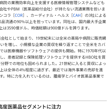
病院の業務効率向上を支援する医療情報管理システムなども
会社やPBM（医薬品給付会社）が持たない流通業務を担いま
ンコラ［
COR
］、カーディナル・ヘルス［
CAH
］の3社による
薬品流通の90％以上を担っています。同社は、国内最大手企業
上は3590億ドル、時価総額は900億ドルを誇ります。
売会社として始まり、19世紀末には全米の薬局や病院に販売網
勢いを増し、小規模な企業の買収を繰り返すことで全米をカバ
では医療機器やソフトウェアの提供も開始。特に1970年代以
し、患者記録と保険処理ソフトウェアを提供するHBO社を買
術分野での地位も固められました。21世紀に入ると買収によっ
上は全体の4％程度に過ぎず、最近では海外事業の売却を進
す。特に力を入れているのは、腫瘍学とバイオ医薬品事業で
高度医薬品セグメントに注力