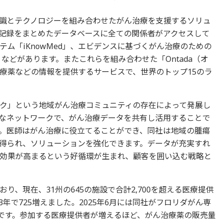
識とテクノロジーを組み合わせたがん治療を支援するソリュ
記録をまとめたデータベースに全ての関係者がアクセスして
ム「iKnowMed」、エビデンスに基づくがん治療のための
lus」などがあります。またこれらを組み合わせた「Ontada（オ
療薬などの情報を提供するサービスで、世界のトップ15のラ
ク」という地域がん治療コミュニティの存在によって発展し
なネットワークで、がん治療データを共有し活用することで
。医師はがん治療に役立てることができ、同社は地域の腫瘍
得られ、ソリューションを強化できます。データが充実すれ
効果が高まるという好循環が生まれ、顧客を囲い込む戦略と
り、現在、31州の645の施設で合計2,700を超える医療提供
年で725増えました。2025年6月には同社がフロリダがん専
定です。参加する医療提供者が増えるほど、がん治療薬の販売量