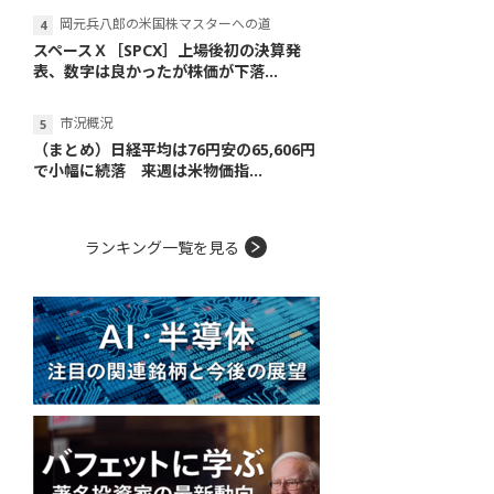
岡元兵八郎の米国株マスターへの道
スペースＸ［SPCX］上場後初の決算発
表、数字は良かったが株価が下落...
市況概況
（まとめ）日経平均は76円安の65,606円
で小幅に続落 来週は米物価指...
ランキング一覧を見る