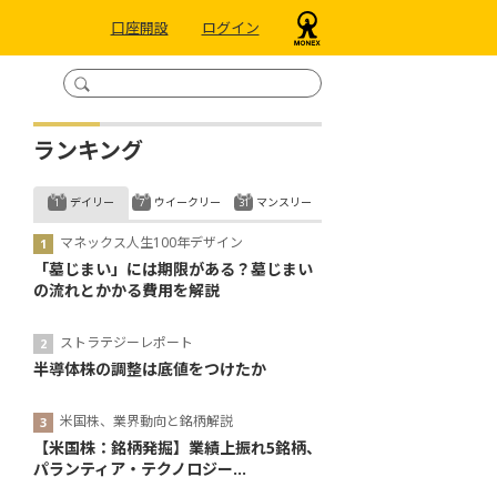
口座開設
ログイン
ランキング
デイリー
ウイークリー
マンスリー
マネックス人生100年デザイン
「墓じまい」には期限がある？墓じまい
の流れとかかる費用を解説
ストラテジーレポート
半導体株の調整は底値をつけたか
米国株、業界動向と銘柄解説
【米国株：銘柄発掘】業績上振れ5銘柄、
パランティア・テクノロジー...