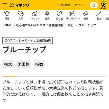
口座開設
ログイン
新着
人気
マーケット
特集
初心者
ライフデザイン
連載
著者
商
HOME
初心者でもわかりやすい金融用語集
は行
ブルーチップ
初心者でもわかりやすい金融用語集
ブルーチップ
株式
米国株
指数
ブルーチップとは、市場で広く認知されており財務状態が
安定していて信頼性が高い大手企業の
株式
を指します。具
体的な定義はなく、一般的には優良株のことを指す用語で
す。