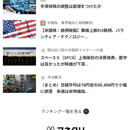
半導体株の調整は底値をつけたか
米国株、業界動向と銘柄解説
【米国株：銘柄発掘】業績上振れ5銘柄、パラ
ンティア・テクノロジー...
岡元兵八郎の米国株マスターへの道
スペースＸ［SPCX］上場後初の決算発表、数字
は良かったが株価が下落...
市況概況
（まとめ）日経平均は76円安の65,606円で小幅
に続落 来週は米物価指...
ランキング一覧を見る