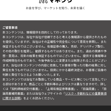
お金を学び、マーケットを知り、未来を描く
ご留意事項
本コンテンツは、情報提供を目的として行っております。
本コンテンツは、当社や当社が信頼できると考える情報源から提供されたもの
を提供していますが、当社はその正確性や完全性について意見を表明し、また
保証するものではございません。有価証券の購入、売却、デリバティブ取引、
その他の取引を推奨し、勧誘するものではありません。また、過去の実績や予
想・意見は、将来の結果を保証するものではございません。提供する情報等は
作成時現在のものであり、今後予告なしに変更または削除されることがござい
ます。当社は本コンテンツの内容に依拠してお客様が取った行動の結果に対し
責任を負うものではございません。投資にかかる最終決定は、お客様ご自身の
判断と責任でなさるようお願いいたします。
本コンテンツでは当社でお取扱している商品・サービス等について言及してい
る部分があります。商品ごとに手数料等およびリスクは異なりますので、詳し
くは「契約締結前交付書面」、「上場有価証券等書面」、「目論見書」、「目
論見書補完書面」または当社ウェブサイトの「
リスク・手数料などの重要事項
に関する説明
」をよくお読みください。