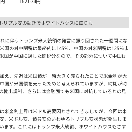
5円 162.074円
国トリプル安の動きでホワイトハウスに焦りも
それに伴うトランプ米大統領の発言に振り回された一週間にな
国の対中関税は最終的に145％、中国の対米関税は125％ま
初米国が中国に課した関税分なので、その部分について中国は
加え、先週は米国債が一時大きく売られたことで米金利が大
中国が米国債を売ったためと考えられていますが、時期が時
の輸出規制、さらには金融面でも米国に対抗しているとの見
は米金利上昇は米ドル高要因とされてきましたが、今回は米
安、米ドル安、債券安のいわゆるトリプル安状態が発生しま
います。これにはトランプ米大統領、ホワイトハウスもさす