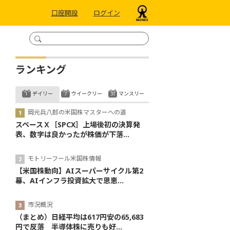
口座開設
ログイン
ランキング
デイリー
ウイークリー
マンスリー
岡元兵八郎の米国株マスターへの道
スペースＸ［SPCX］上場後初の決算発
表、数字は良かったが株価が下落...
モトリーフール米国株情報
【米国株動向】AIスーパーサイクル第2
幕、AIインフラ投資拡大で恩恵...
市況概況
（まとめ）日経平均は617円安の65,683
円で反落 半導体株に売りも好...