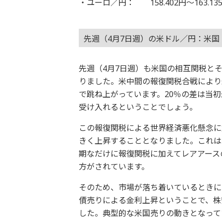
・ユーロ／円： 158.402円～163.13
先週（4月7日週）の米ドル／円：米
先週（4月7日週）も米国の相互関税と
りました。米中間の報復関税合戦により米
で跳ね上がっています。20％の差は当
受け入れるということでしょう。
この報復関税による世界経済悪化懸念に
きく上昇することとなりました。これは
期なだけに報復関税に加えてレアアース
方がされています。
そのため、市場が落ち着いているときに
債売りによる金利上昇ということで、株
した。典型的な米国売りの動きとなって