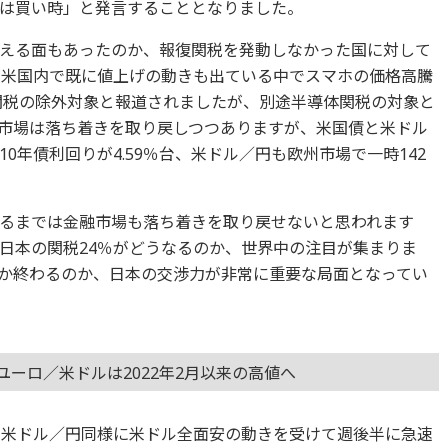
は買い時」と発言することとなりました。
える面もあったのか、報復関税を発動しなかった国に対して
。米国内で既に値上げの動きも出ている中でスマホの価格高騰
関税の除外対象と報道されましたが、別途半導体関税の対象と
市場は落ち着きを取り戻しつつありますが、米国債と米ドル
10年債利回りが4.59％台、米ドル／円も欧州市場で一時142
るまでは金融市場も落ち着きを取り戻せないと思われます
日本の関税24％がどうなるのか、世界中の注目が集まりま
か終わるのか、日本の交渉力が非常に重要な局面となってい
ユーロ／米ドルは2022年2月以来の高値へ
、米ドル／円同様に米ドル全面安の動きを受けて週後半に急速