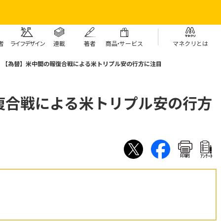
者
ライフデザイン
連載
著者
商
品・
サービス
マネクリとは
【為替】米中間の報復合戦による米トリプル安の行方に注目
復合戦による米トリプル安の行方
印刷
ｱﾝｹｰﾄ