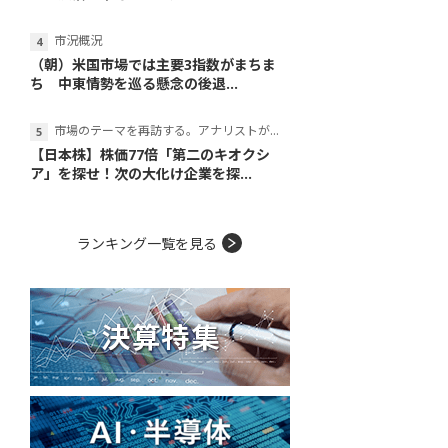
市況概況
（朝）米国市場では主要3指数がまちま
ち 中東情勢を巡る懸念の後退...
市場のテーマを再訪する。アナリストが読み解くテーマの本質
【日本株】株価77倍「第二のキオクシ
ア」を探せ！次の大化け企業を探...
ランキング一覧を見る