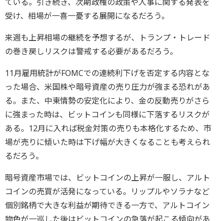
ている。引き続き、次期政権の政策や人事に関する発表を
受け、相場が一喜一憂する展開になるだろう。
来週も上昇相場の継続を予想するが、トランプ・トレード
の巻き戻しリスクは警戒する必要があるだろう。
11月雇用統計がFOMCでの連続利下げを否定する内容とな
った場合、米国株や暗号資産の売り圧力が強まる恐れがあ
る。また、中東情勢の安定化により、金の反動売りがさら
に強まった時は、ビットコインも同様に下落するリスクが
ある。12月に入れば税金対策の売りも本格化するため、市
場が売りに傾いた時は下げ幅が大きくなることも考えられ
るだろう。
暗号資産市場では、ビットコインの上昇が一服し、アルト
コインの売買が活発になっている。リップルやソラナなど
個別銘柄で大きな利益が期待できる一方で、アルトコイン
物色が一巡した後はビットコインの急落が起こる傾向があ