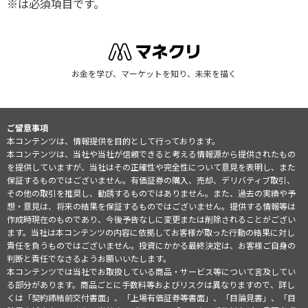
※は必須項目です。
お金を学び、マーケットを知り、未来を描く
ご留意事項
本コンテンツは、情報提供を目的として行っております。
本コンテンツは、当社や当社が信頼できると考える情報源から提供されたもの
を提供していますが、当社はその正確性や完全性について意見を表明し、また
保証するものではございません。有価証券の購入、売却、デリバティブ取引、
その他の取引を推奨し、勧誘するものではありません。また、過去の実績や予
想・意見は、将来の結果を保証するものではございません。提供する情報等は
作成時現在のものであり、今後予告なしに変更または削除されることがござい
ます。当社は本コンテンツの内容に依拠してお客様が取った行動の結果に対し
責任を負うものではございません。投資にかかる最終決定は、お客様ご自身の
判断と責任でなさるようお願いいたします。
本コンテンツでは当社でお取扱している商品・サービス等について言及してい
る部分があります。商品ごとに手数料等およびリスクは異なりますので、詳し
くは「契約締結前交付書面」、「上場有価証券等書面」、「目論見書」、「目