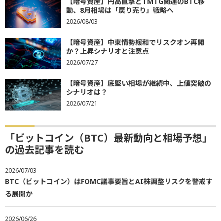
【暗号資産】円高直撃とTMTG関連のBTC移
動、8月相場は「戻り売り」戦略へ
2026/08/03
【暗号資産】中東情勢緩和でリスクオン再開
か？上昇シナリオと注意点
2026/07/27
【暗号資産】底堅い相場が継続中、上値突破の
シナリオは？
2026/07/21
「ビットコイン（BTC）最新動向と相場予想」
の過去記事を読む
2026/07/03
BTC（ビットコイン）はFOMC議事要旨とAI株調整リスクを警戒す
る展開か
2026/06/26