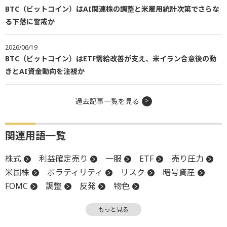
BTC（ビットコイン）はAI関連株の調整と米雇用統計次第でさらな
る下落に警戒か
2026/06/19
BTC（ビットコイン）はETF需給改善が支え、米イラン合意後の動
きとAI資金動向を注視か
過去記事一覧を見る
関連用語一覧
株式
利益確定売り
一服
ETF
売り圧力
米国株
ボラティリティ
リスク
暗号資産
FOMC
調整
反発
物色
米連邦公開市場委員会
リップル
アルトコイン
もっと見る
上値
SEC
関税
下値
ビットコイン
利下げ