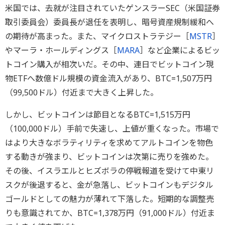
米国では、去就が注目されていたゲンスラーSEC（米国証券
取引委員会）委員長が退任を表明し、暗号資産規制緩和へ
の期待が高まった。また、マイクロストラテジー［
MSTR
］
やマーラ・ホールディングス［
MARA
］など企業によるビッ
トコイン購入が相次いだ。その中、連日でビットコイン現
物ETFへ数億ドル規模の資金流入があり、BTC=1,507万円
（99,500ドル）付近まで大きく上昇した。
しかし、ビットコインは節目となるBTC=1,515万円
（100,000ドル）手前で失速し、上値が重くなった。市場で
はより大きなボラティリティを求めてアルトコインを物色
する動きが強まり、ビットコインは次第に売りを強めた。
その後、イスラエルとヒズボラの停戦報道を受けて中東リ
スクが後退すると、金が急落し、ビットコインもデジタル
ゴールドとしての魅力が薄れて下落した。短期的な調整売
りも意識されてか、BTC=1,378万円（91,000ドル）付近ま