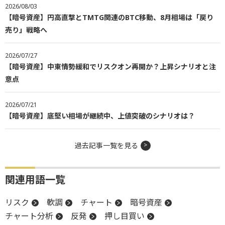
2026/08/03
【暗号資産】円高直撃とTMTG関連のBTC移動、8月相場は「戻り
売り」戦略へ
2026/07/27
【暗号資産】中東情勢緩和でリスクオン再開か？上昇シナリオと注
意点
2026/07/21
【暗号資産】底堅い相場が継続中、上値突破のシナリオは？
過去記事一覧を見る
関連用語一覧
リスク
軟調
チャート
暗号資産
チャート分析
反発
押し目買い