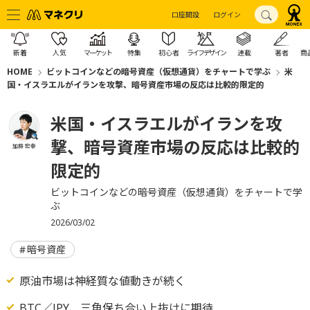
口座開設
ログイン
新着
人気
マーケット
特集
初心者
ライフデザイン
連載
著者
商
HOME
ビットコインなどの暗号資産（仮想通貨）をチャートで学ぶ
米
国・イスラエルがイランを攻撃、暗号資産市場の反応は比較的限定的
米国・イスラエルがイランを攻
撃、暗号資産市場の反応は比較的
加藤 宏幸
限定的
ビットコインなどの暗号資産（仮想通貨）をチャートで学
ぶ
2026/03/02
暗号資産
原油市場は神経質な値動きが続く
BTC／JPY、三角保ち合い上抜けに期待