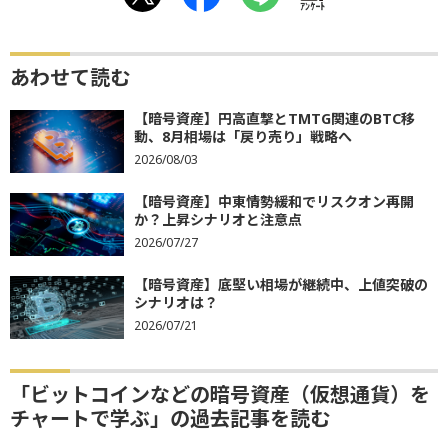
ｱﾝｹｰﾄ
あわせて読む
【暗号資産】円高直撃とTMTG関連のBTC移
動、8月相場は「戻り売り」戦略へ
2026/08/03
【暗号資産】中東情勢緩和でリスクオン再開
か？上昇シナリオと注意点
2026/07/27
【暗号資産】底堅い相場が継続中、上値突破の
シナリオは？
2026/07/21
「ビットコインなどの暗号資産（仮想通貨）を
チャートで学ぶ」の過去記事を読む