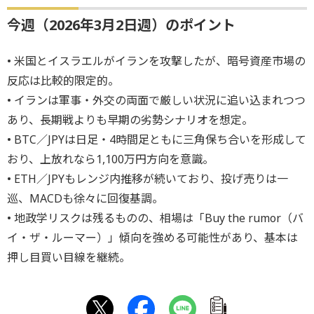
今週（2026年3月2日週）のポイント
• 米国とイスラエルがイランを攻撃したが、暗号資産市場の
反応は比較的限定的。
• イランは軍事・外交の両面で厳しい状況に追い込まれつつ
あり、長期戦よりも早期の劣勢シナリオを想定。
• BTC／JPYは日足・4時間足ともに三角保ち合いを形成して
おり、上放れなら1,100万円方向を意識。
• ETH／JPYもレンジ内推移が続いており、投げ売りは一
巡、MACDも徐々に回復基調。
• 地政学リスクは残るものの、相場は「Buy the rumor（バ
イ・ザ・ルーマー）」傾向を強める可能性があり、基本は
押し目買い目線を継続。