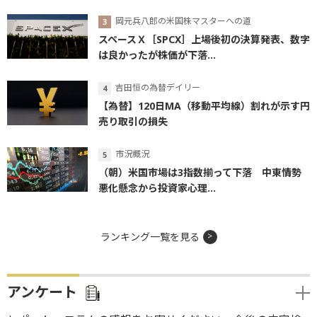
岡元兵八郎の米国株マスターへの道
スペースＸ［SPCX］上場後初の決算発表、数字
は良かったが株価が下落...
吉田恒の為替デイリー
【為替】120日MA（移動平均線）割れが示す円
売り取引の損失
市況概況
（朝）米国市場は3指数揃って下落 中東情勢
悪化懸念から投資家心理...
ランキング一覧を見る
アンケート