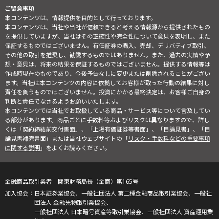
ご留意事項
本コンテンツは、情報提供を目的として行っております。
本コンテンツは、当社や当社が信頼できると考える情報源から提供されたもの
を提供していますが、当社はその正確性や完全性について意見を表明し、また
保証するものではございません。有価証券の購入、売却、デリバティブ取引、
その他の取引を推奨し、勧誘するものではありません。また、過去の実績や予
想・意見は、将来の結果を保証するものではございません。提供する情報等は
作成時現在のものであり、今後予告なしに変更または削除されることがござい
ます。当社は本コンテンツの内容に依拠してお客様が取った行動の結果に対し
責任を負うものではございません。投資にかかる最終決定は、お客様ご自身の
判断と責任でなさるようお願いいたします。
本コンテンツでは当社でお取扱している商品・サービス等について言及してい
る部分があります。商品ごとに手数料等およびリスクは異なりますので、詳し
くは「契約締結前交付書面」、「上場有価証券等書面」、「目論見書」、「目
論見書補完書面」または当社ウェブサイトの「
リスク・手数料などの重要事項
に関する説明
」をよくお読みください。
金融商品取引業者 関東財務局長（金商）第165号
日本証券業協会、一般社団法人 第二種金融商品取引業協会、一般社
団法人 金融先物取引業協会、
一般社団法人 日本暗号資産等取引業協会、一般社団法人 資産運用業