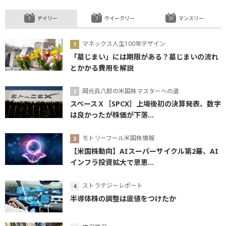
デイリー
ウイークリー
マンスリー
マネックス人生100年デザイン
「墓じまい」には期限がある？墓じまいの流れ
とかかる費用を解説
岡元兵八郎の米国株マスターへの道
スペースＸ［SPCX］上場後初の決算発表、数字
は良かったが株価が下落...
モトリーフール米国株情報
【米国株動向】AIスーパーサイクル第2幕、AI
インフラ投資拡大で恩恵...
ストラテジーレポート
半導体株の調整は底値をつけたか