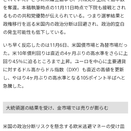
を奪還。本稿執筆時点の11月11日時点で下院も接戦とされ
るものの共和党優勢が伝えられている。つまり選挙結果と
政権移行を巡る米国内の政治分断は回避され、政治的空白
の発生可能性も低下している。
いち早く反応したのは11月6日、米国債市場と為替市場だっ
た。米10年債利回りは直近の4ヶ月ぶりの高水準をさらに上
回り4.5％に迫るところまで上昇。ユーロを中心に主要通貨
に対するドル高からドル指数（DXY）も直近の高値を更新
し、やはり4ヶ月ぶりの高水準となる105ポイント半ばへと
急騰した。
大統領選の結果を受け、金市場では売りが膨らむ
米国の政治分断リスクを懸念する欧米逃避マネーの受け皿