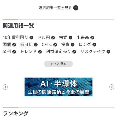
過去記事一覧を見る
関連用語一覧
10年債利回り
ドル円
株式
出来高
国債
前日比
CFTC
投資
ロング
金利
トレンド
利益確定売り
リスクテイク
一服
為替
高値
利回り
売上高
もっと見る
円安
終値
物価
リスク
インフレ
FOMC
先物取引
長期金利
調整
トランプリスク
反発
反落
PPI
米連邦公開市場委員会
上値
FRB
個人投資家
材料
下値
週足
消費者物価指数
CPI
続落
ファンド
安値
利下げ
ランキング