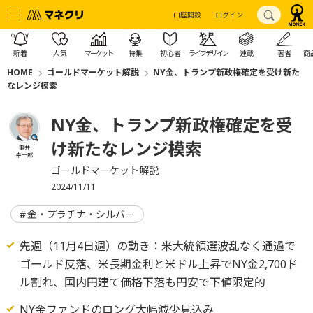
口座開設
ログイン
新着
人気
マーケット
特集
初心者
ライフデザイン
連載
著者
商
HOME
ゴールドマーケット解説
NY金、トランプ新政権確定を受け新た
なレンジ模索
NY金、トランプ新政権確定を受
け新たなレンジ模索
亀井
幸一郎
ゴールドマーケット解説
2024/11/11
金・プラチナ・シルバー
先週（11月4日週）の動き：米大統領選波乱なく通過で
ゴールド反落、米長期金利と米ドル上昇でNY金2,700ド
ル割れ、国内円建て価格下落も円安で下値限定的
NY金ファンドのロング大幅減少見込み