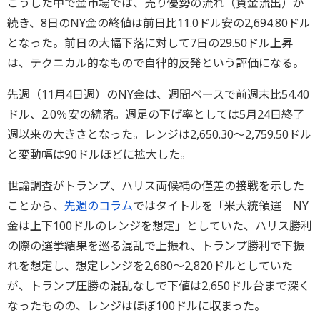
こうした中で金市場では、売り優勢の流れ（資金流出）が
続き、8日のNY金の終値は前日比11.0ドル安の2,694.80ドル
となった。前日の大幅下落に対して7日の29.50ドル上昇
は、テクニカル的なもので自律的反発という評価になる。
先週（11月4日週）のNY金は、週間ベースで前週末比54.40
ドル、2.0％安の続落。週足の下げ率としては5月24日終了
週以来の大きさとなった。レンジは2,650.30～2,759.50ドル
と変動幅は90ドルほどに拡大した。
世論調査がトランプ、ハリス両候補の僅差の接戦を示した
ことから、
先週のコラム
ではタイトルを「米大統領選 NY
金は上下100ドルのレンジを想定」としていた、ハリス勝利
の際の選挙結果を巡る混乱で上振れ、トランプ勝利で下振
れを想定し、想定レンジを2,680～2,820ドルとしていた
が、トランプ圧勝の混乱なしで下値は2,650ドル台まで深く
なったものの、レンジはほぼ100ドルに収まった。