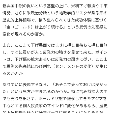
新興国中銀の買いという基盤の上に、米利下げ転換や中東
情勢、さらに米政治分断という地政学的リスクが乗る形の
歴史的上昇相場で、積み重ねられてきた成功体験に基づく
「金（ゴールド）は上がり続ける」という異例の先高感に
変化が現れるのか否か。
また、ここまで下げ局面ではまさに押し目待ちに押し目無
し。すぐに買いが入り反発力の強さを見せて来た。ポイン
トは、下げ幅の拡大あるいは反発力の弱さに従い、ここま
で異例の先高観にひび割れ（センチメントの変化）が生じ
るのか否か。
ありていに表現するなら、「あそこで売っておけば良かっ
た」という見方が生まれるのか否か。特に含み益拡大の中
でも売りを出さず、ホールド状態で推移してきたアジアを
中心とする個人投資家のマインドに変化があるなら、歴史
的上昇相場も徐々に通常ペースに戻ることになりそうだ。