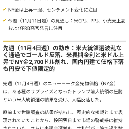
NY金は上昇一服、センチメント変化に注目
今週（11月11日週）の見通し：米CPI、PPI、小売売上高
およびFRB高官発言に注目
先週（11月4日週）の動き：米大統領選波乱な
く通過でゴールド反落、米長期金利と米ドル上
昇でNY金2,700ドル割れ、国内円建て価格下落
も円安で下値限定的
先週（11月4日週）のニューヨーク金先物価格（NY金）
は、ある種のサプライズとなったトランプ前大統領の圧勝
という米大統領選の結果を受け、大幅反落した。
直前まで世論調査の結果が拮抗し、歴史的な接戦とまで表
現されていたことから、投開票日まで市場の警戒感は維持
されていた。さらに米議会選挙も、共和党が上院で過半数