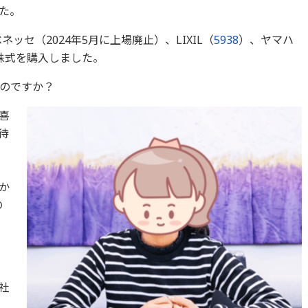
た。
ネッセ（2024年5月に上場廃止）、LIXIL（
5938
）、ヤマハ
株式を購入しました。
のですか？
喜
待
か
の
社