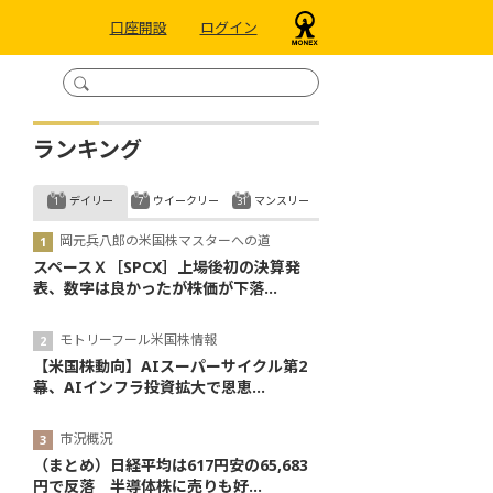
口座開設
ログイン
ランキング
デイリー
ウイークリー
マンスリー
岡元兵八郎の米国株マスターへの道
スペースＸ［SPCX］上場後初の決算発
表、数字は良かったが株価が下落...
モトリーフール米国株情報
【米国株動向】AIスーパーサイクル第2
幕、AIインフラ投資拡大で恩恵...
市況概況
（まとめ）日経平均は617円安の65,683
円で反落 半導体株に売りも好...