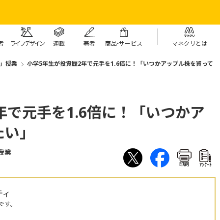
者
ライフデザイン
連載
著者
商
品・
サービス
マネクリとは
」授業
小学5年生が投資歴2年で元手を1.6倍に！「いつかアップル株を買って
年で元手を1.6倍に！「いつかア
たい」
授業
印刷
ｱﾝｹｰﾄ
ティ
です。