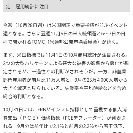
定 雇用統計に注目
今週（10月28日週）は米国関連で重要指標が並ぶイベント
週となる。さらに翌週11月5日の米大統領選と6～7日の日
程で開かれるFOMC（米連邦公開市場委員会）が続く。
まず、米国指標では11月1日の10月雇用統計が注目される。
2つの大型ハリケーンによる甚大な被害の影響から悪化が想
定されるが、一過性との判断がされそうだ。一方、非農業
部門雇用者が前月比11万人増と、9月の25万4,000人増から
大きく減速と見られている。失業率や平均時給などを含め
総合的判断となる。
10月31日には、FRBがインフレ指標として重視する個人消
費支出（ＰＣＥ）価格指数（PCEデフレーター）が発表さ
れる。9月分は前年比で2.1％と前月の2.2％から若干低下、