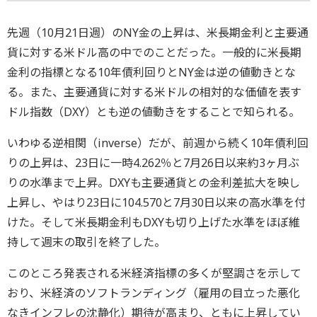
先週（10月21日週）のNY金の上昇は、米長期金利と主要通
貨に対する米ドル高の中でのことだった。一般的に米長期
金利の指標となる10年債利回りとNY金は逆の値動きとな
る。また、主要通貨に対する米ドルの相対的な価値を表す
ドル指数（DXY）とも逆の値動きをすることで知られる。
いわゆる逆相関（inverse）だが、前週から続く10年債利回
りの上昇は、23日に一時4.262％と7月26日以来約3ヶ月ぶ
りの水準まで上昇。DXYも主要通貨との金利差拡大を映し
上昇し、やはり23日に104.570と7月30日以来の高水準を付
けた。そして米長期金利もDXYも切り上げた水準をほぼ維
持して週末の取引を終了した。
このところ発表される米経済指標の多くが堅調さを示して
おり、米経済のソフトランディング（雇用の目立った悪化
なきインフレの沈静化）期待が高まり、ともに上昇してい