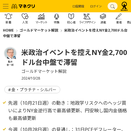
口座開設
ログイン
新着
人気
マーケット
特集
初心者
ライフデザイン
連載
著者
商
HOME
ゴールドマーケット解説
米政治イベントを控えNY金2,700ドル台
中盤で滞留
米政治イベントを控えNY金2,700
ドル台中盤で滞留
亀井
幸一郎
ゴールドマーケット解説
2024/10/28
金・プラチナ・シルバー
先週（10月21日週）の動き：地政学リスクへのヘッジ買
いによりNY金逆行高で最高値更新、円安映し国内金価格
も最高値更新
今週（10月28日週）の見通し：31日PCEデフレーター、