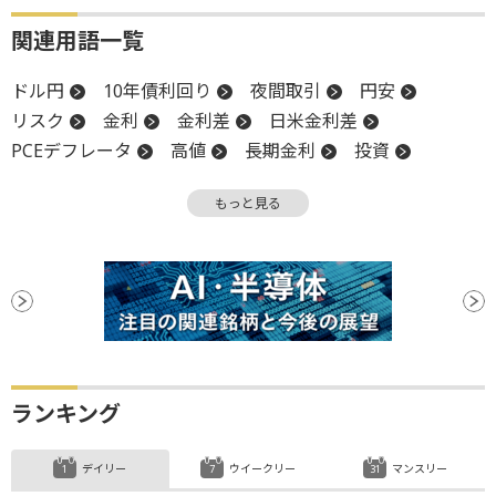
関連用語一覧
ドル円
10年債利回り
夜間取引
円安
リスク
金利
金利差
日米金利差
PCEデフレータ
高値
長期金利
投資
米連邦準備制度理事会
失業率
物価
もっと見る
インフレ
FOMC
終値
堅調
米連邦公開市場委員会
利回り
FRB
個人消費
個人消費支出
週足
続伸
地政学リスク
デフレ
日銀
利下げ
ランキング
デイリー
ウイークリー
マンスリー