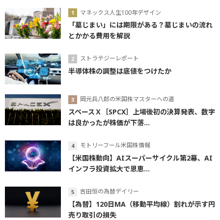
マネックス人生100年デザイン
「墓じまい」には期限がある？墓じまいの流れ
とかかる費用を解説
ストラテジーレポート
半導体株の調整は底値をつけたか
岡元兵八郎の米国株マスターへの道
スペースＸ［SPCX］上場後初の決算発表、数字
は良かったが株価が下落...
モトリーフール米国株情報
【米国株動向】AIスーパーサイクル第2幕、AI
インフラ投資拡大で恩恵...
吉田恒の為替デイリー
【為替】120日MA（移動平均線）割れが示す円
売り取引の損失