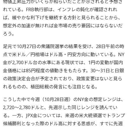
物価上昇圧力がいくらか和らいだことが示されると予想さ
れている。FRB執行部は、インフレの鈍化が確認されれ
ば、緩やかな利下げを継続する方針と見られることから、
想定外の加速が無ければ金市場の売り要因にはならないだ
ろう。
足元で10月27日の衆議院選挙の結果を受け、28日午前の時
点で米ドル／円相場はドル高・円安方向に動いている。NY
金が2,700ドル台の水準にある現状では、1円の変動が国内
金価格には85円程度の値動きをもたらす。30～31日と日銀
の政策決定会合が予定されており、政策変更はないと見ら
れるものの、植田総裁の発言にも注目となる。
こうした中で今週（10月28日週）のNY金の想定レンジは、
2,720～2,780ドルと、先週示した同じレンジを読んでい
る。一方、JPX金については、来週の米大統領選でトランプ
候補勝利となった際のドル高に対する思惑が、すでに先週