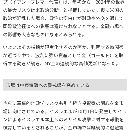
プ（イアン・ブレマー代表）は、年初から「2024年の世界
の最大リスクは米政治分断」と指摘していた。仮に米国の
政治が混乱した場合、政治の空白化が財政や外交を通して
国際政治経済への影響は避けられないとする。金融市場へ
の影響も大きなものになるとみられる。
いよいよその指摘が現実化するのか否か、判明する時間帯
が近づく中で、波乱に強い資産として金（ゴールド）を取
得する動きが続き、NY金の連続的な高値更新となった。
市場は中東情勢への警戒感を高めている
さらに軍事的地政学リスクも引き続き投資家の関心を金市
場に向けさせている。イスラエルが10月1日に発生したイラ
ンによるイスラエル本土へのミサイル攻撃に対する報復を
検討しているとされることが、金市場では継続的に逃避需