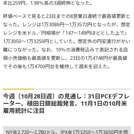
末比259円、1.98％高の3週続伸となった。
終値ベースで見ると23日までの8営業日連続で最高値更新と
なった。レンジは1万3086円～1万3572円となったが、想定
レンジを米ドル／円相場が「147～149円ほどとした上で」
1万3050～1万3250円としていた。想定外の円安進行がかい
離につながった。なお、10％の消費税込みで表記される店
頭小売価格も最高値を更新し、23日の1万4748円が最高値
でその後も1万4700円台を維持して週末を迎えた。
今週（10月28日週）の見通し：31日PCEデフレ
ーター、植田日銀総裁発言、11月1日の10月米
雇用統計に注目
NY金2,720～2,780ドル、JPX金1万3250～1万3650円を想