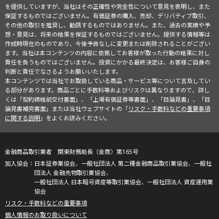
を提供していますが、当社はその正確性や完全性について意見を表明し、また
保証するものではございません。有価証券の購入、売却、デリバティブ取引、
その他の取引を推奨し、勧誘するものではありません。また、過去の実績や予
想・意見は、将来の結果を保証するものではございません。提供する情報等は
作成時現在のものであり、今後予告なしに変更または削除されることがござい
ます。当社は本コンテンツの内容に依拠してお客様が取った行動の結果に対し
責任を負うものではございません。投資にかかる最終決定は、お客様ご自身の
判断と責任でなさるようお願いいたします。
本コンテンツでは当社でお取扱している商品・サービス等について言及してい
る部分があります。商品ごとに手数料等およびリスクは異なりますので、詳し
くは「契約締結前交付書面」、「上場有価証券等書面」、「目論見書」、「目
論見書補完書面」または当社ウェブサイトの「
リスク・手数料などの重要事項
に関する説明
」をよくお読みください。
金融商品取引業者 関東財務局長（金商）第165号
日本証券業協会、一般社団法人 第二種金融商品取引業協会、一般社
団法人 金融先物取引業協会、
一般社団法人 日本暗号資産等取引業協会、一般社団法人 資産運用業
協会
リスク・手数料などの重要事項
個人情報のお取り扱いについて