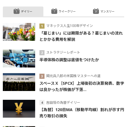
デイリー
ウイークリー
マンスリー
マネックス人生100年デザイン
「墓じまい」には期限がある？墓じまいの流れ
とかかる費用を解説
ストラテジーレポート
半導体株の調整は底値をつけたか
岡元兵八郎の米国株マスターへの道
スペースＸ［SPCX］上場後初の決算発表、数字
は良かったが株価が下落...
吉田恒の為替デイリー
【為替】120日MA（移動平均線）割れが示す円
売り取引の損失