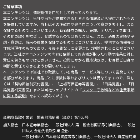
ご留意事項
本コンテンツは、情報提供を目的として行っております。
本コンテンツは、当社や当社が信頼できると考える情報源から提供されたもの
を提供していますが、当社はその正確性や完全性について意見を表明し、また
保証するものではございません。有価証券の購入、売却、デリバティブ取引、
その他の取引を推奨し、勧誘するものではありません。また、過去の実績や予
想・意見は、将来の結果を保証するものではございません。提供する情報等は
作成時現在のものであり、今後予告なしに変更または削除されることがござい
ます。当社は本コンテンツの内容に依拠してお客様が取った行動の結果に対し
責任を負うものではございません。投資にかかる最終決定は、お客様ご自身の
判断と責任でなさるようお願いいたします。
本コンテンツでは当社でお取扱している商品・サービス等について言及してい
る部分があります。商品ごとに手数料等およびリスクは異なりますので、詳し
くは「契約締結前交付書面」、「上場有価証券等書面」、「目論見書」、「目
論見書補完書面」または当社ウェブサイトの「
リスク・手数料などの重要事項
に関する説明
」をよくお読みください。
金融商品取引業者 関東財務局長（金商）第165号
日本証券業協会、一般社団法人 第二種金融商品取引業協会、一般社
団法人 金融先物取引業協会、
一般社団法人 日本暗号資産等取引業協会、一般社団法人 資産運用業