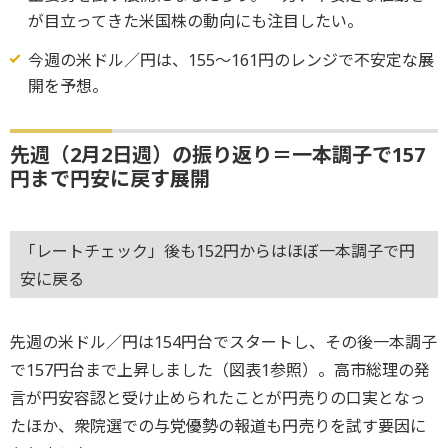
が目立ってきた米国株の動向にも注目したい。
今週の米ドル／円は、155～161円のレンジで不安定な展
開を予想。
先週（2月2日週）の振り返り＝一本調子で157
円まで円安に戻す展開
「レートチェック」後も152円からはほぼ一本調子で円
安に戻る
先週の米ドル／円は154円台でスタートし、その後一本調子
で157円台まで上昇しました（図表1参照）。高市総理の発
言が円安容認と受け止められたことが円売りの口実となっ
たほか、衆院選での与党優勢の報道も円売りを試す要因に