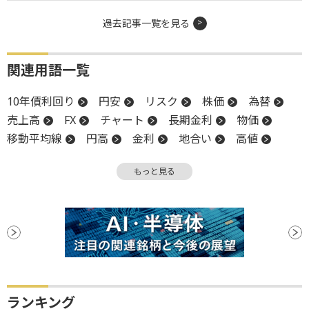
過去記事一覧を見る
関連用語一覧
10年債利回り
円安
リスク
株価
為替
売上高
FX
チャート
長期金利
物価
移動平均線
円高
金利
地合い
高値
トレンド
米国株
利回り
為替介入
もっと見る
一段高
一段安
上値
消費者物価指数
CPI
バブル
ランキング