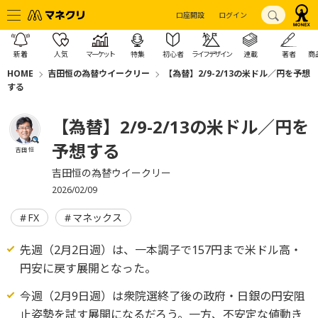
口座開設
ログイン
新着
人気
マーケット
特集
初心者
ライフデザイン
連載
著者
商
HOME
吉田恒の為替ウイークリー
【為替】2/9-2/13の米ドル／円を予想
する
【為替】2/9-2/13の米ドル／円を
予想する
吉田 恒
吉田恒の為替ウイークリー
2026/02/09
FX
マネックス
先週（2月2日週）は、一本調子で157円まで米ドル高・
円安に戻す展開となった。
今週（2月9日週）は衆院選終了後の政府・日銀の円安阻
止姿勢を試す展開になるだろう。一方、不安定な値動き