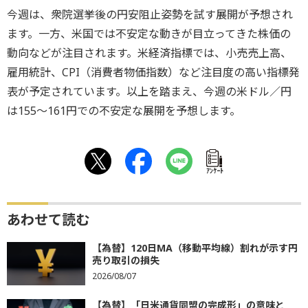
今週は、衆院選挙後の円安阻止姿勢を試す展開が予想され
ます。一方、米国では不安定な動きが目立ってきた株価の
動向などが注目されます。米経済指標では、小売売上高、
雇用統計、CPI（消費者物価指数）など注目度の高い指標発
表が予定されています。以上を踏まえ、今週の米ドル／円
は155～161円での不安定な展開を予想します。
ｱﾝｹｰﾄ
あわせて読む
【為替】120日MA（移動平均線）割れが示す円
売り取引の損失
2026/08/07
【為替】「日米通貨同盟の完成形」の意味と