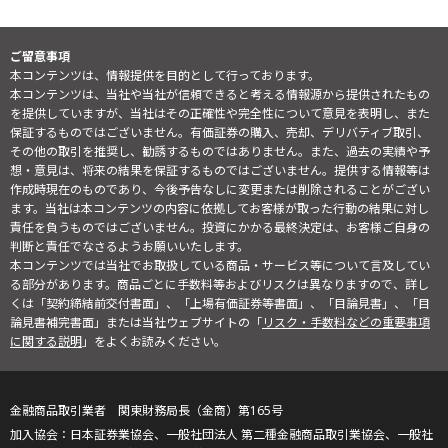
ご留意事項
本コンテンツは、情報提供を目的として行っております。
本コンテンツは、当社や当社が信頼できると考える情報源から提供されたもの
を提供していますが、当社はその正確性や完全性について意見を表明し、また
保証するものではございません。有価証券の購入、売却、デリバティブ取引、
その他の取引を推奨し、勧誘するものではありません。また、過去の実績や予
想・意見は、将来の結果を保証するものではございません。提供する情報等は
作成時現在のものであり、今後予告なしに変更または削除されることがござい
ます。当社は本コンテンツの内容に依拠してお客様が取った行動の結果に対し
責任を負うものではございません。投資にかかる最終決定は、お客様ご自身の
判断と責任でなさるようお願いいたします。
本コンテンツでは当社でお取扱している商品・サービス等について言及してい
る部分があります。商品ごとに手数料等およびリスクは異なりますので、詳し
くは「契約締結前交付書面」、「上場有価証券等書面」、「目論見書」、「目
論見書補完書面」または当社ウェブサイトの「
リスク・手数料などの重要事項
に関する説明
」をよくお読みください。
金融商品取引業者 関東財務局長（金商）第165号
日本証券業協会、一般社団法人 第二種金融商品取引業協会、一般社