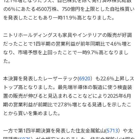
12.1％増となったうえ、自己株式を除く発行済み株式総数
の6％にあたる4500万株、750億円を上限とした自社株買い
を発表したこともあり一時11.9％高となりました。
ニトリホールディングスも家具やインテリアの販売が好調
だったことで1四半期の営業利益が前年同期比で4.6％増と
なり、市場予想を上回ったことで一時9.7％高となりまし
た。
本決算を発表したレーザーテック(
6920
）も22.6％上昇しス
トップ高となりました。最先端半導体の製造に使う検査装
置の販売が伸びると見込まれることなどにより2025年6月
期の営業利益が前期比で27.8％増となる見通しを示したこ
とから買いを集めました。
一方で第1四半期決算を発表した住友金属鉱山(
5713
）や太