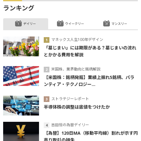
ランキング
デイリー
ウイークリー
マンスリー
マネックス人生100年デザイン
「墓じまい」には期限がある？墓じまいの流れ
とかかる費用を解説
米国株、業界動向と銘柄解説
【米国株：銘柄発掘】業績上振れ5銘柄、パラ
ンティア・テクノロジー...
ストラテジーレポート
半導体株の調整は底値をつけたか
吉田恒の為替デイリー
【為替】120日MA（移動平均線）割れが示す円
売り取引の損失