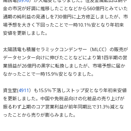
陽誘電(
6976
）が大幅安となりました。住友金属鉱山は銅や
金の市況が好調に推移したことなどから560億円とみていた
通期の純利益の見通しを730億円に上方修正しましたが、市
場予想を大きく下回ったことで一時10.1％安となり年初来
安値を更新しました。
太陽誘電も積層セラミックコンデンサー（MLCC）の販売が
データセンター向けに伸びたことなどにより第1四半期の営
業損益が26億円の黒字に転換しましたが、市場予想に届か
なかったことで一時15.9％安となりました。
資生堂(
4911
）も15.5％下落しストップ安となり年初来安値
を更新しました。中国や免税品向けの化粧品の売り上げが
振るわず上期のコア営業利益が前年同期比で31.3％減とな
ったことから売りが膨らみました。