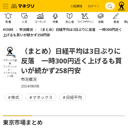
口座開設
ログイン
新着
人気
マーケット
特集
初心者
ライフデザイン
連載
著者
商
HOME
市況概況
（まとめ）日経平均は3日ぶりに反落 一時300円近く
上げるも買いが続かず258円安
（まとめ）日経平均は3日ぶりに
反落 一時300円近く上げるも買
マネックス証
券
フィナンシャ
いが続かず258円安
ル・
インテリジェ
ンス部
市況概況
2024/08/08
株式
マネックス
日経平均
東京市場まとめ