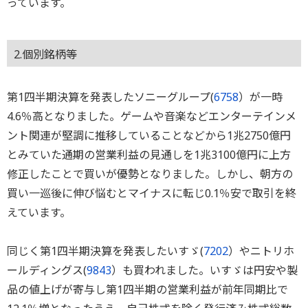
っています。
2.個別銘柄等
第1四半期決算を発表したソニーグループ(
6758
）が一時
4.6％高となりました。ゲームや音楽などエンターテインメ
ント関連が堅調に推移していることなどから1兆2750億円
とみていた通期の営業利益の見通しを1兆3100億円に上方
修正したことで買いが優勢となりました。しかし、朝方の
買い一巡後に伸び悩むとマイナスに転じ0.1％安で取引を終
えています。
同じく第1四半期決算を発表したいすゞ(
7202
）やニトリホ
ールディングス(
9843
）も買われました。いすゞは円安や製
品の値上げが寄与し第1四半期の営業利益が前年同期比で