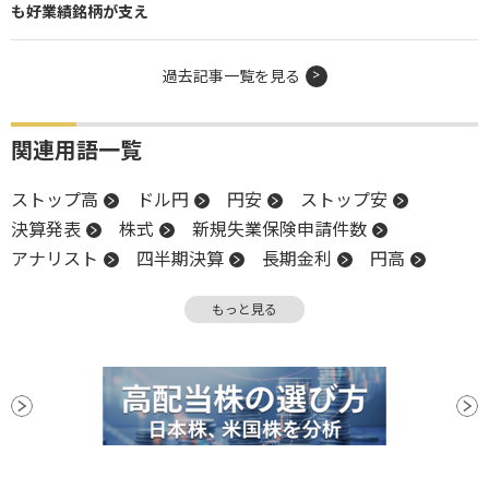
も好業績銘柄が支え
過去記事一覧を見る
関連用語一覧
ストップ高
ドル円
円安
ストップ安
決算発表
株式
新規失業保険申請件数
アナリスト
四半期決算
長期金利
円高
金利
グロース市場
自社株買い
上方修正
もっと見る
前場
引け
営業利益
決算
堅調
後場
新興市場
年初来安値
反落
安値