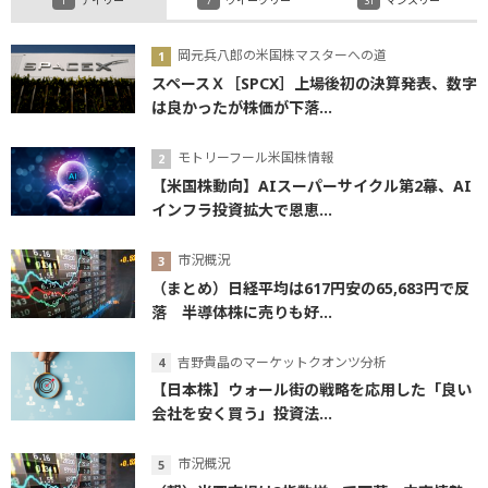
デイリー
ウイークリー
マンスリー
岡元兵八郎の米国株マスターへの道
スペースＸ［SPCX］上場後初の決算発表、数字
は良かったが株価が下落...
モトリーフール米国株情報
【米国株動向】AIスーパーサイクル第2幕、AI
インフラ投資拡大で恩恵...
市況概況
（まとめ）日経平均は617円安の65,683円で反
落 半導体株に売りも好...
吉野貴晶のマーケットクオンツ分析
【日本株】ウォール街の戦略を応用した「良い
会社を安く買う」投資法...
市況概況