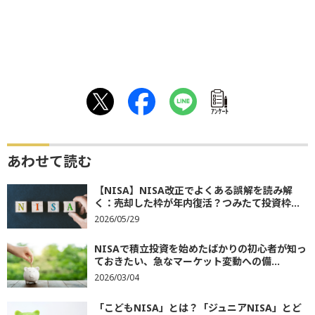
ｱﾝｹｰﾄ
あわせて読む
【NISA】NISA改正でよくある誤解を読み解
く：売却した枠が年内復活？つみたて投資枠...
2026/05/29
NISAで積立投資を始めたばかりの初心者が知っ
ておきたい、急なマーケット変動への備...
2026/03/04
「こどもNISA」とは？「ジュニアNISA」とど