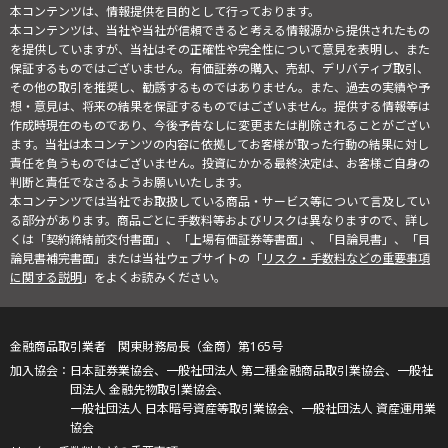
本コンテンツは、情報提供を目的として行っております。
本コンテンツは、当社や当社が信頼できると考える情報源から提供されたもの
を提供していますが、当社はその正確性や完全性について意見を表明し、また
保証するものではございません。有価証券の購入、売却、デリバティブ取引、
その他の取引を推奨し、勧誘するものではありません。また、過去の実績や予
想・意見は、将来の結果を保証するものではございません。提供する情報等は
作成時現在のものであり、今後予告なしに変更または削除されることがござい
ます。当社は本コンテンツの内容に依拠してお客様が取った行動の結果に対し
責任を負うものではございません。投資にかかる最終決定は、お客様ご自身の
判断と責任でなさるようお願いいたします。
本コンテンツでは当社でお取扱している商品・サービス等について言及してい
る部分があります。商品ごとに手数料等およびリスクは異なりますので、詳し
くは「契約締結前交付書面」、「上場有価証券等書面」、「目論見書」、「目
論見書補完書面」または当社ウェブサイトの「
リスク・手数料などの重要事項
に関する説明
」をよくお読みください。
金融商品取引業者 関東財務局長（金商）第165号
日本証券業協会、一般社団法人 第二種金融商品取引業協会、一般社
団法人 金融先物取引業協会、
一般社団法人 日本暗号資産等取引業協会、一般社団法人 資産運用業
協会