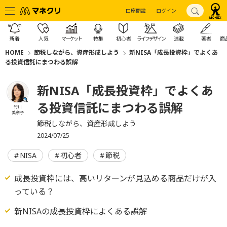
口座開設
ログイン
新着
人気
マーケット
特集
初心者
ライフデザイン
連載
著者
商
HOME
節税しながら、資産形成しよう
新NISA「成長投資枠」でよくあ
る投資信託にまつわる誤解
新NISA「成長投資枠」でよくあ
る投資信託にまつわる誤解
竹川
美奈子
節税しながら、資産形成しよう
2024/07/25
NISA
初心者
節税
成長投資枠には、高いリターンが見込める商品だけが入
っている？
新NISAの成長投資枠によくある誤解