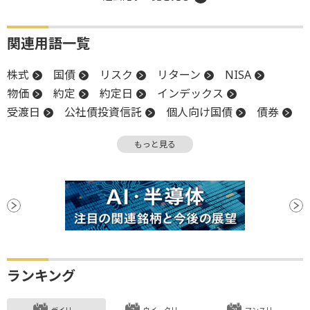
関連用語一覧
株式
国債
リスク
リターン
NISA
物価
約定
約定日
インデックス
受渡日
公社債投資信託
個人向け国債
債券
投資信託
ボラティリティ
REIT
もっと見る
インデックスファンド
株式投資信託
公社債
公募
社債
上場
成長投資枠
つみたて投資枠
ファンド
ランキング