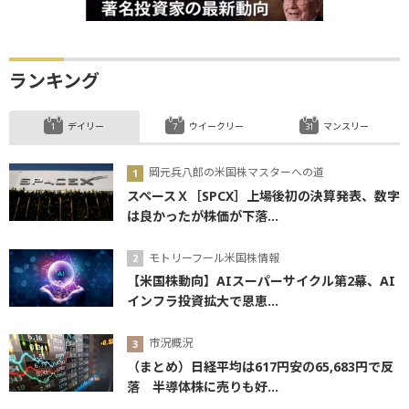
ランキング
デイリー
ウイークリー
マンスリー
岡元兵八郎の米国株マスターへの道
スペースＸ［SPCX］上場後初の決算発表、数字
は良かったが株価が下落...
モトリーフール米国株情報
【米国株動向】AIスーパーサイクル第2幕、AI
インフラ投資拡大で恩恵...
市況概況
（まとめ）日経平均は617円安の65,683円で反
落 半導体株に売りも好...