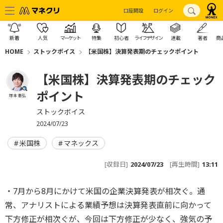
口座開設
ログイン
新着
人気
マーケット
特集
初心者
ライフデザイン
連載
著者
商
HOME
ストックボイス
【米国株】決算発表期のチェックポイント
【米国株】決算発表期のチェック
ポイント
塚本 憲弘
ストックボイス
2024/07/23
米国株
マネックス
[収録日]
2024/07/23
[再生時間]
13:11
・7月から8月にかけて米国の企業決算発表が相次ぐ。通
常、アナリストによる業績予想は決算発表直前に向かって
下方修正が相次ぐが、今回は下方修正が少なく、強気の予