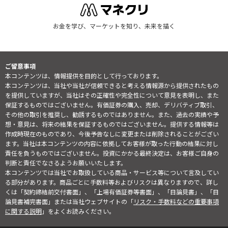
お金を学び、マーケットを知り、未来を描く
ご留意事項
本コンテンツは、情報提供を目的として行っております。
本コンテンツは、当社や当社が信頼できると考える情報源から提供されたもの
を提供していますが、当社はその正確性や完全性について意見を表明し、また
保証するものではございません。有価証券の購入、売却、デリバティブ取引、
その他の取引を推奨し、勧誘するものではありません。また、過去の実績や予
想・意見は、将来の結果を保証するものではございません。提供する情報等は
作成時現在のものであり、今後予告なしに変更または削除されることがござい
ます。当社は本コンテンツの内容に依拠してお客様が取った行動の結果に対し
責任を負うものではございません。投資にかかる最終決定は、お客様ご自身の
判断と責任でなさるようお願いいたします。
本コンテンツでは当社でお取扱している商品・サービス等について言及してい
る部分があります。商品ごとに手数料等およびリスクは異なりますので、詳し
くは「契約締結前交付書面」、「上場有価証券等書面」、「目論見書」、「目
論見書補完書面」または当社ウェブサイトの「
リスク・手数料などの重要事項
に関する説明
」をよくお読みください。