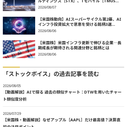
ルディングス［STX］、Tモバイル［TMUS...
2026/08/07
【米国株動向】AIスーパーサイクル第2幕、AI
インフラ投資拡大で恩恵を受ける銘柄3選...
2026/08/06
【米国株】米国インフラ更新で伸びる企業―長
期成長が期待される関連分野と銘柄とは
2026/08/06
「ストックボイス」の過去記事を読む
2026/08/05
【動画解説】AIで探る 過去の類似チャート：DTWを用いたチャー
ト類似度分析
2026/07/29
【米国株・動画解説】なぜアップル［AAPL］だけ最高値？決算直
前の注目ポイント