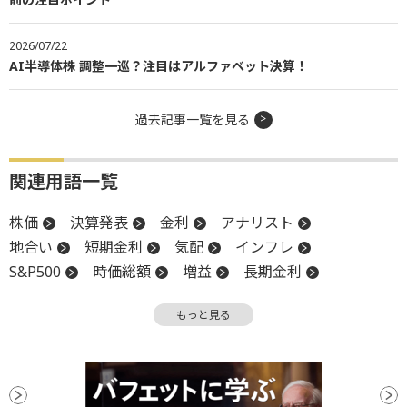
2026/07/22
AI半導体株 調整一巡？注目はアルファベット決算！
過去記事一覧を見る
関連用語一覧
株価
決算発表
金利
アナリスト
地合い
短期金利
気配
インフレ
S&P500
時価総額
増益
長期金利
パフォーマンス
物色
下方修正
決算
もっと見る
小型株