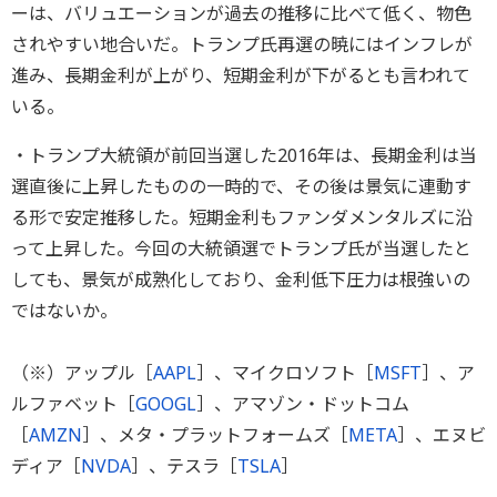
ーは、バリュエーションが過去の推移に比べて低く、物色
されやすい地合いだ。トランプ氏再選の暁にはインフレが
進み、長期金利が上がり、短期金利が下がるとも言われて
いる。
・トランプ大統領が前回当選した2016年は、長期金利は当
選直後に上昇したものの一時的で、その後は景気に連動す
る形で安定推移した。短期金利もファンダメンタルズに沿
って上昇した。今回の大統領選でトランプ氏が当選したと
しても、景気が成熟化しており、金利低下圧力は根強いの
ではないか。
（※）アップル［
AAPL
］、マイクロソフト［
MSFT
］、ア
ルファベット［
GOOGL
］、アマゾン・ドットコム
［
AMZN
］、メタ・プラットフォームズ［
META
］、エヌビ
ディア［
NVDA
］、テスラ［
TSLA
］