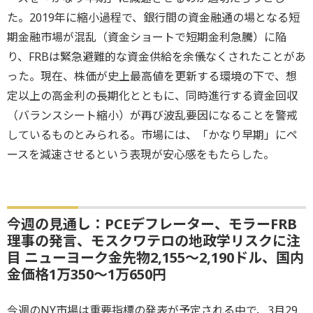
た。2019年に縮小過程で、銀行間の資金融通の場となる短
期金融市場が混乱（資金ショートで短期金利急騰）に陥
り、FRBは緊急避難的な資金供給を余儀なくされたことがあ
った。現在、株価が史上最高値を更新する環境の下で、想
定以上の高金利の長期化とともに、同時進行する資金回収
（バランスシート縮小）が再び波乱要因になることを警戒
しているものとみられる。市場には、「かなり早期」にペ
ースを減速させるという表現が安心感をもたらした。
今週の見通し：PCEデフレーター、モラーFRB
理事の発言、モスクワテロの地政学リスクに注
目 ニューヨーク金先物2,155～2,190ドル、国内
金価格1万350～1万650円
今週のNY市場は重要指標の発表が予定される中で、3月29