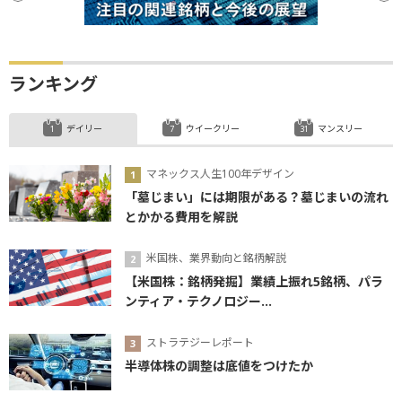
ランキング
デイリー
ウイークリー
マンスリー
マネックス人生100年デザイン
「墓じまい」には期限がある？墓じまいの流れ
とかかる費用を解説
米国株、業界動向と銘柄解説
【米国株：銘柄発掘】業績上振れ5銘柄、パラ
ンティア・テクノロジー...
ストラテジーレポート
半導体株の調整は底値をつけたか