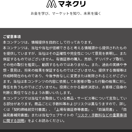
お金を学び、マーケットを知り、未来を描く
ご留意事項
本コンテンツは、情報提供を目的として行っております。
本コンテンツは、当社や当社が信頼できると考える情報源から提供されたもの
を提供していますが、当社はその正確性や完全性について意見を表明し、また
保証するものではございません。有価証券の購入、売却、デリバティブ取引、
その他の取引を推奨し、勧誘するものではありません。また、過去の実績や予
想・意見は、将来の結果を保証するものではございません。提供する情報等は
作成時現在のものであり、今後予告なしに変更または削除されることがござい
ます。当社は本コンテンツの内容に依拠してお客様が取った行動の結果に対し
責任を負うものではございません。投資にかかる最終決定は、お客様ご自身の
判断と責任でなさるようお願いいたします。
本コンテンツでは当社でお取扱している商品・サービス等について言及してい
る部分があります。商品ごとに手数料等およびリスクは異なりますので、詳し
くは「契約締結前交付書面」、「上場有価証券等書面」、「目論見書」、「目
論見書補完書面」または当社ウェブサイトの「
リスク・手数料などの重要事項
に関する説明
」をよくお読みください。