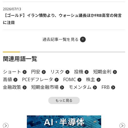
2026/07/13
【ゴールド】イラン情勢より、ウォーシュ議長ほかFRB高官の発言
に注目
過去記事一覧を見る
関連用語一覧
ショート
円安
リスク
投機
短期金利
高値
PCEデフレータ
FOMC
株主
金融政策
短期金融市場
モメンタム
FRB
終値
金融政策決定会合
週足
もっと見る
消費者物価指数
CPI
続落
地政学リスク
調整
デフレ
日銀
反落
PPI
ファンド