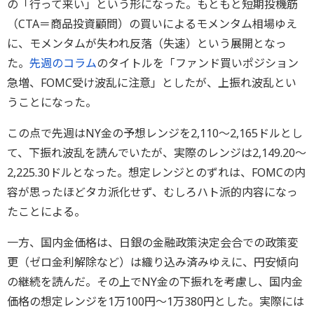
の「行って来い」という形になった。もともと短期投機筋
（CTA＝商品投資顧問）の買いによるモメンタム相場ゆえ
に、モメンタムが失われ反落（失速）という展開となっ
た。
先週のコラム
のタイトルを「ファンド買いポジション
急増、FOMC受け波乱に注意」としたが、上振れ波乱とい
うことになった。
この点で先週はNY金の予想レンジを2,110～2,165ドルとし
て、下振れ波乱を読んでいたが、実際のレンジは2,149.20～
2,225.30ドルとなった。想定レンジとのずれは、FOMCの内
容が思ったほどタカ派化せず、むしろハト派的内容になっ
たことによる。
一方、国内金価格は、日銀の金融政策決定会合での政策変
更（ゼロ金利解除など）は織り込み済みゆえに、円安傾向
の継続を読んだ。その上でNY金の下振れを考慮し、国内金
価格の想定レンジを1万100円～1万380円とした。実際には