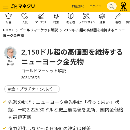
口座開設
ログイン
新着
人気
マーケット
特集
初心者
ライフデザイン
連載
著者
商
HOME
ゴールドマーケット解説
2,150ドル超の高値圏を維持するニュー
ヨーク金先物
2,150ドル超の高値圏を維持する
ニューヨーク金先物
亀井
幸一郎
ゴールドマーケット解説
2024/03/25
金・プラチナ・シルバー
先週の動き：ニューヨーク金先物は「行って来い」状
態、一時2,225.30ドルと史上最高値を更新、国内金価格
も高値更新
タカ派化しなかったFOMCの決定は僅差