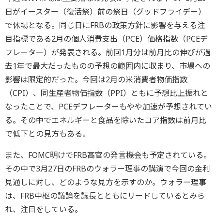
日がイースター（復活祭）前の祭日（グッドフライデー）
で休場となる。同じ日にFRBの政策方針に影響を与える注
目指標である2月の個人消費支出（PCE）価格指数（PCEデ
フレーター）が発表される。前回1月分は前月比の伸びが過
去1年で最大だったものの予想の範囲内に収まり、市場への
影響は限定的だった。今回は2月の米消費者物価指数
（CPI）、同生産者物価指数（PPI）ともに予想比上振れと
なったことで、PCEデフレーターもやや加速が予想されてい
る。その中でエネルギーと食品を除いたコア指数は前月比
で低下との見方もある。
また、FOMC明けでFRB高官の発言機会も予定されている。
その中で3月27日のFRBのウォラー理事の講演で今回の金利
見通しに対し、どのような見方を示すのか。ウォラー理事
は、FRB中枢の議論を議長とともにリードしているとみら
れ、注目をしている。