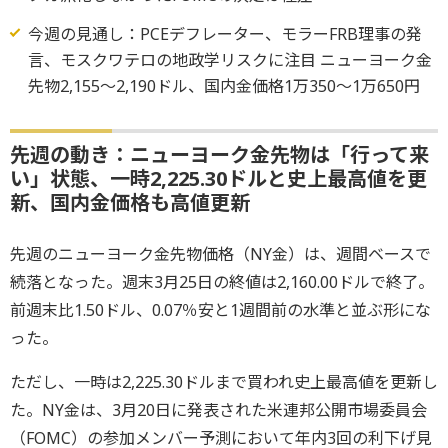
今週の見通し：PCEデフレーター、モラーFRB理事の発
言、モスクワテロの地政学リスクに注目 ニューヨーク金
先物2,155～2,190ドル、国内金価格1万350～1万650円
先週の動き：ニューヨーク金先物は「行って来
い」状態、一時2,225.30ドルと史上最高値を更
新、国内金価格も高値更新
先週のニューヨーク金先物価格（NY金）は、週間ベースで
続落となった。週末3月25日の終値は2,160.00ドルで終了。
前週末比1.50ドル、0.07％安と1週間前の水準と並ぶ形にな
った。
ただし、一時は2,225.30ドルまで買われ史上最高値を更新し
た。NY金は、3月20日に発表された米連邦公開市場委員会
（FOMC）の参加メンバー予測において年内3回の利下げ見