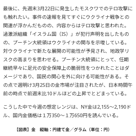
最後に、先週末3月22日に発生したモスクワでのテロ攻撃に
も触れたい。事件の速報を見てすぐにウクライナ戦争との
関連が浮かんだものの、内容からはテロ攻撃と思われた。
過激派組織「イスラム国（IS）」が犯行声明を出したもの
の、プーチン大統領はウクライナの関与を示唆している。
対ウクライナで新たな展開の可能性が予見され、地政学リ
スクの高まりを思わせる。プーチン大統領にとって、任期
継続早々に足元の安全保障上の脆弱性をつかれたことはダ
メージであり、国民の関心を外に向ける可能性がある。そ
の点で週明け3月25日の金市場が注目されたが、日本時間午
前の時点で前週末比10ドルほどの上昇でとどまっている。
こうした中で今週の想定レンジは、NY金は2,155～2,190ド
ル、国内金価格は１万350～１万650円を読んでいる。
【図表】金 縦軸：円建て金／グラム（単位：円）