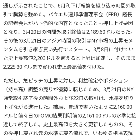
通しが示されたことで、6月利下げ転換を織り込み時間外取
引で騰勢を強めた。パウエル連邦準備理事会（FRB）議長
の記者会見がハト派的な内容となったことも押し上げ要因
となり、3月20日の時間外取引終値は2,189.60ドルだった。
その後の3月21日のアジア時間の取引はNY市場の上昇モメ
ンタムを引き継ぎ買い先行でスタート。3月8日に付けてい
た史上最高値2,203ドルを超えると上昇は加速し、そのまま
2,225.30ドルまで買われ史上最高値を付けた。
ただし、急ピッチの上昇に対し、利益確定やポジション
（持ち高）調整の売りが優勢に転じたため、3月21日のNY
通常取引終了後の時間外および22日の取引は、水準を切り
下げながら進行した。結局、冒頭で書いたように2,160.00
ドルと前々日のFOMC結果判明前の2,161.00ドルの水準に接
近して終了した。史上最高値を大きく更新したものの、そ
の後押し戻され元の水準に戻る流れで、いわゆる相場表現