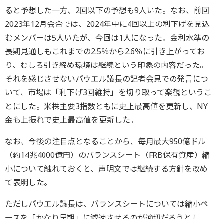
ると予想した一方、2回以下の予想も9人いた。なお、前回
2023年12月会合では、2024年中に4回以上の利下げを見込
むメンバーは5人いたが、今回は1人になった。金利水準の
長期見通しもこれまでの2.5％から2.6％に引き上がってお
り、むしろ引き締め環境は継続という印象の内容だった。
それを感じさせないパウエル議長の記者会見での発言につ
いて、市場は「利下げ3回維持」を切り取って楽観というこ
とにした。米株主要3指数ともに史上最高値を更新し、NY
金も上振れで史上最高値を更新した。
なお、今後の注目点となることから、毎月最大950億ドル
（約14兆4000億円）のバランスシート（FRB保有資産）縮
小について触れておくと、声明文では継続する方針を改め
て表明した。
ただしパウエル議長は、バランスシートについては縮小ペ
ースを「かなり早期」に減速させるのが適切だろうとし