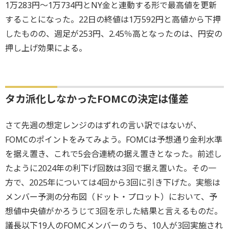
1万283円～1万734円とNY金と連動する形で最高値を更新
することになった。22日の終値は1万592円と高値から下押
したものの、週足が253円、2.45％高となったのは、円安の
押し上げ効果による。
タカ派化しなかったFOMCの決定は僅差
さて先週の想定レンジのはずれの言い訳ではないが、
FOMCのポイントをみてみよう。FOMCは予想通り金利水準
を据え置き、これで5会合連続の据え置きとなった。前述し
たように2024年の利下げ回数は3回で据え置いた。その一
方で、2025年については4回から3回に引き下げた。実態は
メンバー予測の分布図（ドット・プロット）において、予
想値中央値がかろうじて3回を示した結果と言えるものだ。
議長以下19人のFOMCメンバーのうち、10人が3回実施され