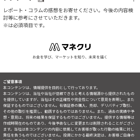
レポート・コラムの感想をお寄せください。今後の内容検
討等に参考にさせていただきます。
※は必須項目です。
お金を学び、マーケットを知り、未来を描く
ご留意事項
本コンテンツは、情報提供を目的として行っております。
本コンテンツは、当社や当社が信頼できると考える情報源から提供されたもの
を提供していますが、当社はその正確性や完全性について意見を表明し、また
保証するものではございません。有価証券の購入、売却、デリバティブ取引、
その他の取引を推奨し、勧誘するものではありません。また、過去の実績や予
想・意見は、将来の結果を保証するものではございません。提供する情報等は
作成時現在のものであり、今後予告なしに変更または削除されることがござい
ます。当社は本コンテンツの内容に依拠してお客様が取った行動の結果に対し
責任を負うものではございません。投資にかかる最終決定は、お客様ご自身の