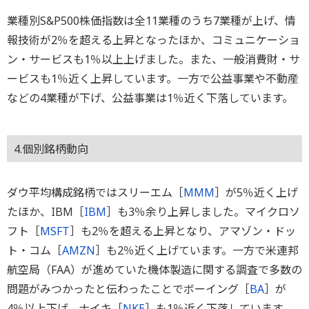
業種別S&P500株価指数は全11業種のうち7業種が上げ、情
報技術が2％を超える上昇となったほか、コミュニケーショ
ン・サービスも1％以上上げました。また、一般消費財・サ
ービスも1％近く上昇しています。一方で公益事業や不動産
などの4業種が下げ、公益事業は1％近く下落しています。
4.個別銘柄動向
ダウ平均構成銘柄ではスリーエム［
MMM
］が5％近く上げ
たほか、IBM［
IBM
］も3％余り上昇しました。マイクロソ
フト［
MSFT
］も2％を超える上昇となり、アマゾン・ドッ
ト・コム［
AMZN
］も2％近く上げています。一方で米連邦
航空局（FAA）が進めていた機体製造に関する調査で多数の
問題がみつかったと伝わったことでボーイング［
BA
］が
4％以上下げ、ナイキ［
NKE
］も1％近く下落しています。