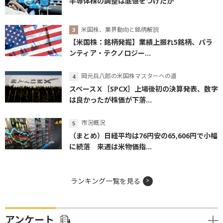
半導体株の調整は底値をつけたか
米国株、業界動向と銘柄解説
【米国株：銘柄発掘】業績上振れ5銘柄、パラ
ンティア・テクノロジー...
岡元兵八郎の米国株マスターへの道
スペースＸ［SPCX］上場後初の決算発表、数字
は良かったが株価が下落...
市況概況
（まとめ）日経平均は76円安の65,606円で小幅
に続落 来週は米物価指...
ランキング一覧を見る
アンケート