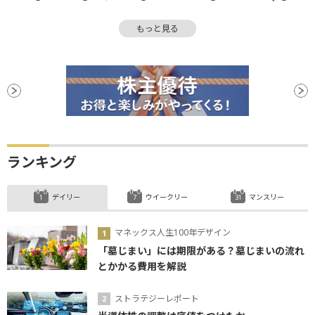
反発
上値
株価指数
決算
もっと見る
消費者物価指数
CPI
続伸
ランキング
デイリー
ウイークリー
マンスリー
マネックス人生100年デザイン
「墓じまい」には期限がある？墓じまいの流れ
とかかる費用を解説
ストラテジーレポート