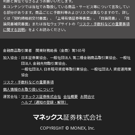
判断と責任でなさるようお願いいたします。
本コンテンツでは当社でお取扱している商品・サービス等について言及してい
る部分があります。商品ごとに手数料等およびリスクは異なりますので、詳し
くは「契約締結前交付書面」、「上場有価証券等書面」、「目論見書」、「目
論見書補完書面」または当社ウェブサイトの「
リスク・手数料などの重要事項
に関する説明
」をよくお読みください。
金融商品取引業者 関東財務局長（金商）第165号
日本証券業協会、一般社団法人 第二種金融商品取引業協会、一般社
団法人 金融先物取引業協会、
一般社団法人 日本暗号資産等取引業協会、一般社団法人 資産運用業
協会
リスク・手数料などの重要事項
個人情報のお取り扱いについて
マネックス証券株式会社
会社概要
お問合せ
ヘルプ（通知の登録・解除）
COPYRIGHT © MONEX, Inc.