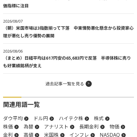
価指標に注目
2026/08/07
（朝）米国市場は3指数揃って下落 中東情勢悪化懸念から投資家心
理が悪化し売り優勢の展開
2026/08/06
（まとめ）日経平均は617円安の65,683円で反落 半導体株に売り
も好業績銘柄が支え
過去記事一覧を見る
関連用語一覧
ダウ平均
ドル円
ハイテク株
株式
株価
為替
アナリスト
長期金利
物価
金利
高値
米国株
インフレ
NASDAQ