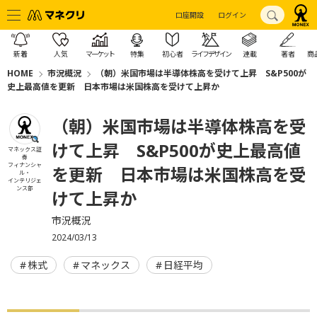
口座開設
ログイン
新着
人気
マーケット
特集
初心者
ライフデザイン
連載
著者
商
HOME
市況概況
（朝）米国市場は半導体株高を受けて上昇 S&P500が
史上最高値を更新 日本市場は米国株高を受けて上昇か
（朝）米国市場は半導体株高を受
けて上昇 S&P500が史上最高値
マネックス証
券
フィナンシャ
を更新 日本市場は米国株高を受
ル・
インテリジェ
ンス部
けて上昇か
市況概況
2024/03/13
株式
マネックス
日経平均