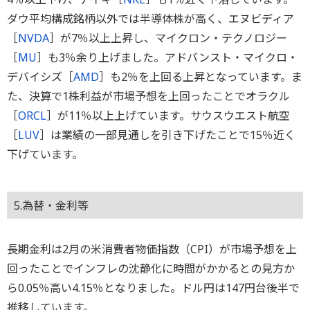
ダウ平均構成銘柄以外では半導体株が高く、エヌビディア
［
NVDA
］が7％以上上昇し、マイクロン・テクノロジー
［
MU
］も3％余り上げました。アドバンスト・マイクロ・
デバイシズ［
AMD
］も2％を上回る上昇となっています。ま
た、決算で1株利益が市場予想を上回ったことでオラクル
［
ORCL
］が11％以上上げています。サウスウエスト航空
［
LUV
］は業績の一部見通しを引き下げたことで15％近く
下げています。
5.為替・金利等
長期金利は2月の米消費者物価指数（CPI）が市場予想を上
回ったことでインフレの沈静化に時間がかかるとの見方か
ら0.05％高い4.15％となりました。ドル円は147円台後半で
推移しています。