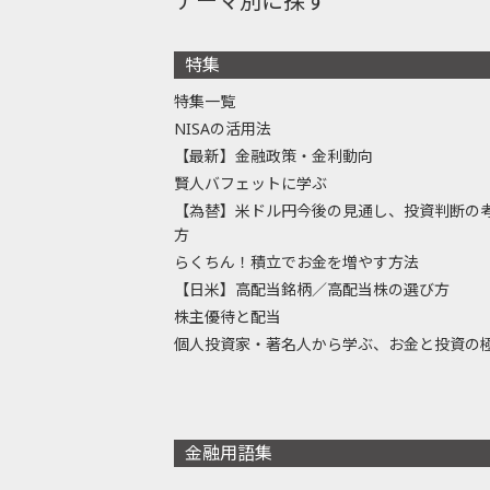
テーマ別に探す
特集
特集一覧
NISAの活用法
【最新】金融政策・金利動向
賢人バフェットに学ぶ
【為替】米ドル円今後の見通し、投資判断の
方
らくちん！積立でお金を増やす方法
【日米】高配当銘柄／高配当株の選び方
株主優待と配当
個人投資家・著名人から学ぶ、お金と投資の
金融用語集