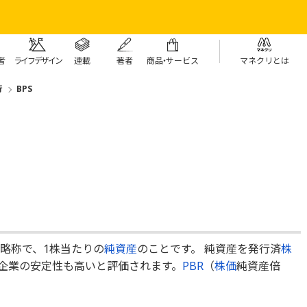
者
ライフデザイン
連載
著者
商
品・
サービス
マネクリとは
行
BPS
re」の略称で、1株当たりの
純資産
のことです。 純資産を発行済
株
ど企業の安定性も高いと評価されます。
PBR
（
株価
純資産倍