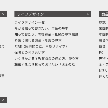
ライフデザイン
商
ライフデザイン一覧
株式
今から知っておきたい、年金の基本
米国
知っておこう、老後資金・相続の基本知識
中国
介護に関わるお金・制度の基本
投資
考え
FIRE（経済的自立、早期リタイア）
債券
保険との付き合い方
FX
いくらかかる？教育資金の貯め方、作り方
先物
転職するなら知っておきたい「お金の話」
金・
NISA
極意
個人型