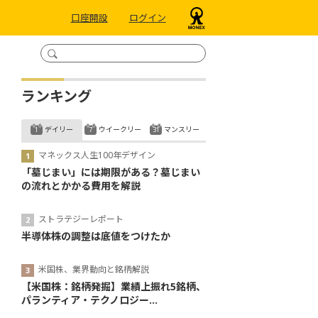
口座開設
ログイン
ランキング
デイリー
ウイークリー
マンスリー
マネックス人生100年デザイン
「墓じまい」には期限がある？墓じまい
の流れとかかる費用を解説
ストラテジーレポート
半導体株の調整は底値をつけたか
米国株、業界動向と銘柄解説
【米国株：銘柄発掘】業績上振れ5銘柄、
パランティア・テクノロジー...