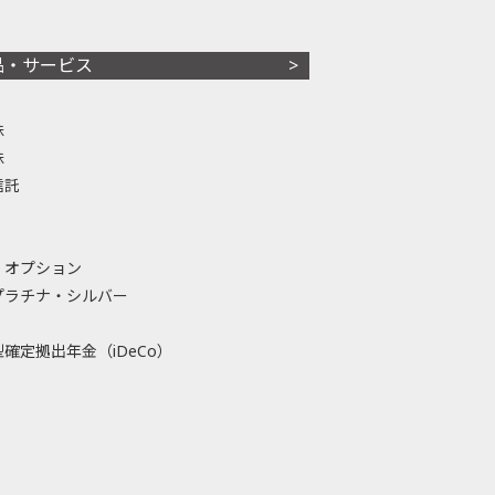
品・サービス
株
株
信託
・オプション
プラチナ・シルバー
確定拠出年金（iDeCo）