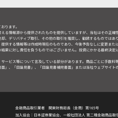
ております。
考える情報源から提供されたものを提供していますが、当社はその正確
売却、デリバティブ取引、その他の取引を推奨し、勧誘するものではあ
。提供する情報等は作成時現在のものであり、今後予告なしに変更また
の結果に対し責任を負うものではございません。投資にかかる最終決定
・サービス等について言及している部分があります。商品ごとに手数料
書面」、「目論見書」、「目論見書補完書面」または当社ウェブサイト
金融商品取引業者 関東財務局長（金商）第165号
日本証券業協会、一般社団法人 第二種金融商品取