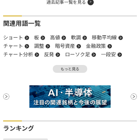
過去記事一覧を見る
関連用語一覧
ショート
板
高値
軟調
移動平均線
チャート
調整
暗号資産
金融政策
チャート分析
反発
ローソク足
一段安
イーサリアム
押し目買い
金融政策決定会合
もっと見る
材料
下値
日銀
ビットコイン
ランキング