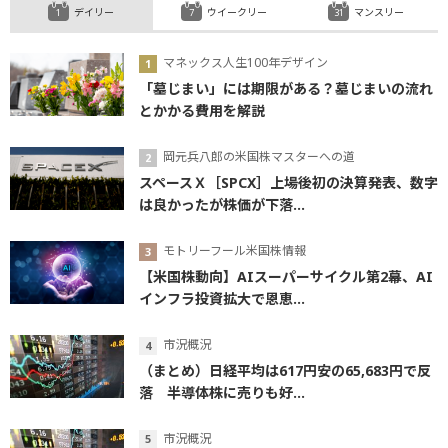
デイリー
ウイークリー
マンスリー
マネックス人生100年デザイン
「墓じまい」には期限がある？墓じまいの流れ
とかかる費用を解説
岡元兵八郎の米国株マスターへの道
スペースＸ［SPCX］上場後初の決算発表、数字
は良かったが株価が下落...
モトリーフール米国株情報
【米国株動向】AIスーパーサイクル第2幕、AI
インフラ投資拡大で恩恵...
市況概況
（まとめ）日経平均は617円安の65,683円で反
落 半導体株に売りも好...
市況概況