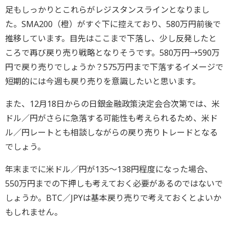
足もしっかりとこれらがレジスタンスラインとなりまし
た。SMA200（橙）がすぐ下に控えており、580万円前後で
推移しています。目先はここまで下落し、少し反発したと
ころで再び戻り売り戦略となりそうです。580万円→590万
円で戻り売りでしょうか？575万円まで下落するイメージで
短期的には今週も戻り売りを意識したいと思います。
また、12月18日からの日銀金融政策決定会合次第では、米
ドル／円がさらに急落する可能性も考えられるため、米ド
ル／円レートとも相談しながらの戻り売りトレードとなる
でしょう。
年末までに米ドル／円が135〜138円程度になった場合、
550万円までの下押しも考えておく必要があるのではないで
しょうか。BTC／JPYは基本戻り売りで考えておくとよいか
もしれません。