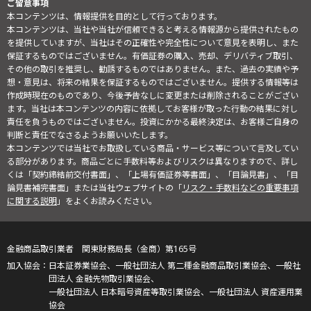
ご留意事項
本コンテンツは、情報提供を目的として行っております。
本コンテンツは、当社や当社が信頼できると考える情報源から提供されたもの
を提供していますが、当社はその正確性や完全性について意見を表明し、また
保証するものではございません。有価証券の購入、売却、デリバティブ取引、
その他の取引を推奨し、勧誘するものではありません。また、過去の実績や予
想・意見は、将来の結果を保証するものではございません。提供する情報等は
作成時現在のものであり、今後予告なしに変更または削除されることがござい
ます。当社は本コンテンツの内容に依拠してお客様が取った行動の結果に対し
責任を負うものではございません。投資にかかる最終決定は、お客様ご自身の
判断と責任でなさるようお願いいたします。
本コンテンツでは当社でお取扱している商品・サービス等について言及してい
る部分があります。商品ごとに手数料等およびリスクは異なりますので、詳し
くは「契約締結前交付書面」、「上場有価証券等書面」、「目論見書」、「目
論見書補完書面」または当社ウェブサイトの「
リスク・手数料などの重要事項
に関する説明
」をよくお読みください。
金融商品取引業者 関東財務局長（金商）第165号
日本証券業協会、一般社団法人 第二種金融商品取引業協会、一般社
団法人 金融先物取引業協会、
一般社団法人 日本暗号資産等取引業協会、一般社団法人 資産運用業
協会