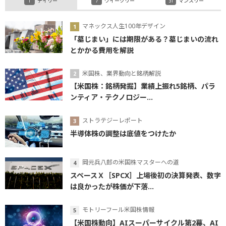
デイリー
ウイークリー
マンスリー
マネックス人生100年デザイン
「墓じまい」には期限がある？墓じまいの流れ
とかかる費用を解説
米国株、業界動向と銘柄解説
【米国株：銘柄発掘】業績上振れ5銘柄、パラ
ンティア・テクノロジー...
ストラテジーレポート
半導体株の調整は底値をつけたか
岡元兵八郎の米国株マスターへの道
スペースＸ［SPCX］上場後初の決算発表、数字
は良かったが株価が下落...
モトリーフール米国株情報
【米国株動向】AIスーパーサイクル第2幕、AI