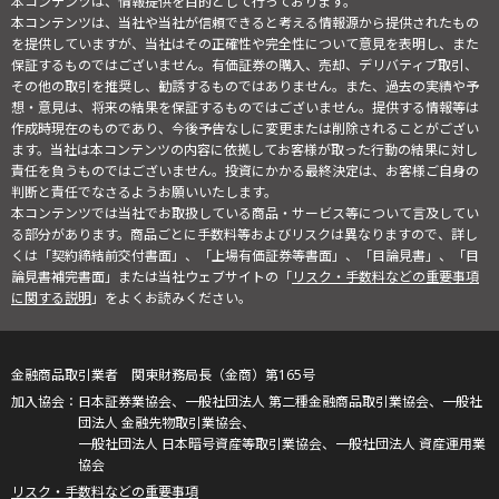
本コンテンツは、情報提供を目的として行っております。
本コンテンツは、当社や当社が信頼できると考える情報源から提供されたもの
を提供していますが、当社はその正確性や完全性について意見を表明し、また
保証するものではございません。有価証券の購入、売却、デリバティブ取引、
その他の取引を推奨し、勧誘するものではありません。また、過去の実績や予
想・意見は、将来の結果を保証するものではございません。提供する情報等は
作成時現在のものであり、今後予告なしに変更または削除されることがござい
ます。当社は本コンテンツの内容に依拠してお客様が取った行動の結果に対し
責任を負うものではございません。投資にかかる最終決定は、お客様ご自身の
判断と責任でなさるようお願いいたします。
本コンテンツでは当社でお取扱している商品・サービス等について言及してい
る部分があります。商品ごとに手数料等およびリスクは異なりますので、詳し
くは「契約締結前交付書面」、「上場有価証券等書面」、「目論見書」、「目
論見書補完書面」または当社ウェブサイトの「
リスク・手数料などの重要事項
に関する説明
」をよくお読みください。
金融商品取引業者 関東財務局長（金商）第165号
日本証券業協会、一般社団法人 第二種金融商品取引業協会、一般社
団法人 金融先物取引業協会、
一般社団法人 日本暗号資産等取引業協会、一般社団法人 資産運用業
協会
リスク・手数料などの重要事項