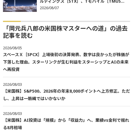
ルディングス［STX］、Tモバイル［TMUS...
2026/08/07
「岡元兵八郎の米国株マスターへの道」の過去
記事を読む
2026/08/05
スペースＸ［SPCX］上場後初の決算発表、数字は良かったが株価が
下落した理由。スターリンクが生む利益をスターシップとAIの未来
へ再投資
2026/08/03
【米国株】S&P500、2026年の年末8,000ポイントへ上方修正。ただ
し、上昇は一筋縄ではいかないか
2026/08/03
【米国株】AI投資は「規模」から「収益力」へ、業績vs金利で揺れ
る8月相場