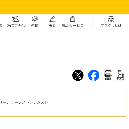
者
ライフデザイン
連載
著者
商
品・
サービス
マネクリとは
印刷
ｱﾝｹｰﾄ
サーチ チーフストラテジスト