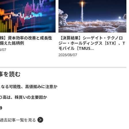
株】資本効率の改善と成長性
【決算結果】シーゲイト・テクノロ
備えた銘柄例
ジー・ホールディングス［STX］、T
モバイル［TMUS...
8/07
2026/08/07
事を読む
となる可能性、高値掴みに注意か
り高は、株買いの主要因か
静
過去記事一覧を見る