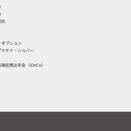
株
株
信託
・オプション
プラチナ・シルバー
確定拠出年金（iDeCo）