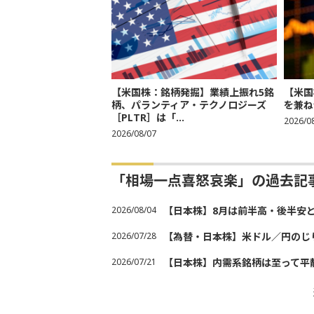
【米国株：銘柄発掘】業績上振れ5銘
【米国
柄、パランティア・テクノロジーズ
を兼ね
［PLTR］は「...
2026/0
2026/08/07
「相場一点喜怒哀楽」の過去記
2026/08/04
【日本株】8月は前半高・後半安
2026/07/28
【為替・日本株】米ドル／円のじ
2026/07/21
【日本株】内需系銘柄は至って平