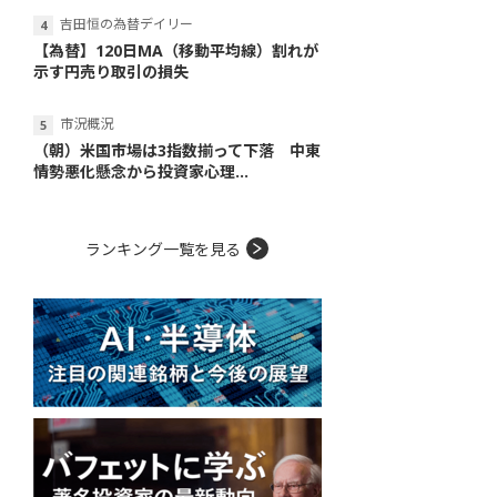
吉田恒の為替デイリー
【為替】120日MA（移動平均線）割れが
示す円売り取引の損失
市況概況
（朝）米国市場は3指数揃って下落 中東
情勢悪化懸念から投資家心理...
ランキング一覧を見る