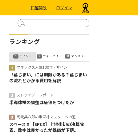
口座開設
ログイン
ランキング
デイリー
ウイークリー
マンスリー
マネックス人生100年デザイン
「墓じまい」には期限がある？墓じまい
の流れとかかる費用を解説
ストラテジーレポート
半導体株の調整は底値をつけたか
岡元兵八郎の米国株マスターへの道
スペースＸ［SPCX］上場後初の決算発
表、数字は良かったが株価が下落...