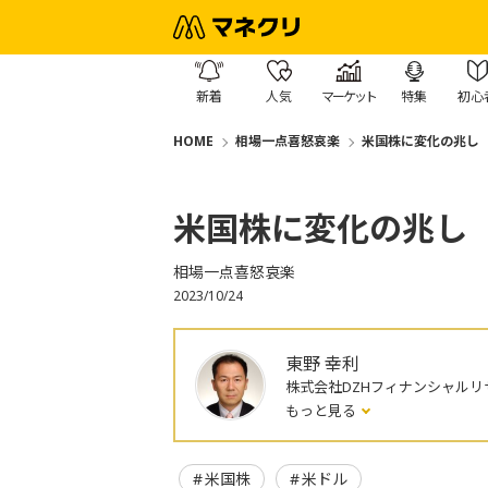
新着
人気
マーケット
特集
初心
HOME
相場一点喜怒哀楽
米国株に変化の兆し
米国株に変化の兆し
相場一点喜怒哀楽
2023/10/24
東野 幸利
株式会社DZHフィナンシャルリ
もっと見る
米国株
米ドル