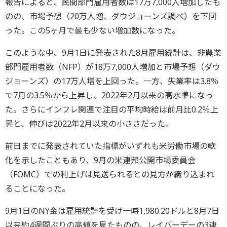
報告によると、民間部門雇用者数は17万7,000人増加したも
のの、市場予想（20万人増、ダウジョーンズ調べ）を下回
った。この5ヶ月で最も少ない増加数になった。
このような中、9月1日に発表された8月雇用統計は、非農業
部門雇用者数（NFP）が18万7,000人増加と市場予想（ダウ
ジョーンズ）の17万人増を上回った。一方、失業率は3.8％
で7月の3.5％から上昇し、2022年2月以来の高水準になっ
た。さらにインフレ関連で注目の平均時給は前月比0.2％上
昇と、伸びは2022年2月以来の小ささだった。
前日までに発表されていた指標がいずれも米労働市場の軟
化を示したこともあり、9月の米連邦公開市場委員会
（FOMC）での利上げは見送られるとの見方が織り込まれ
ることになった。
9月1日のNY金は雇用統計を受け一時1,980.20ドルと8月7日
以来約4週間ぶりの高値を見たものの、レイバーデーの3連