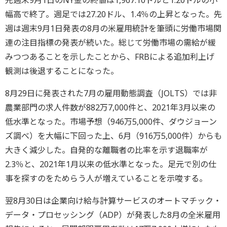
先週末9月1日のNY金の終値は1,967.10ドルと1.20ドルの小
幅高で終了。週足では27.20ドル、1.4％の上昇となった。先
週は週末9月1日発表の8月の米雇用統計を筆頭に労働市場関
連の注目指標の発表が続いた。総じて労働市場の需給が緩
みつつあることを示したことから、FRBによる追加利上げ
観測は後退することになった。
8月29日に発表された7月の雇用動態調査（JOLTS）では非
農業部門の求人件数が882万7,000件と、2021年3月以来の
低水準となった。市場予想（946万5,000件、ダウジョーン
ズ調べ）を大幅に下回った上、6月（916万5,000件）からも
大きく減少した。自発的な離職者の比率を示す退職率が
2.3％と、2021年1月以来の低水準となった。足元で別の仕
事を探すのをためらう人が増えていることを示唆する。
翌8月30日は企業向け給与計算サービスのオートマチック・
データ・プロセッシング（ADP）が発表した8月の全米雇用