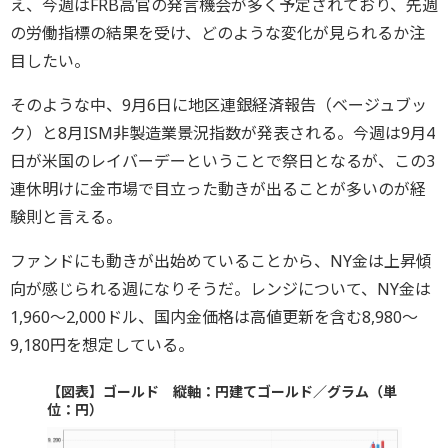
え、今週はFRB高官の発言機会が多く予定されており、先週
の労働指標の結果を受け、どのような変化が見られるか注
目したい。
そのような中、9月6日に地区連銀経済報告（ベージュブッ
ク）と8月ISM非製造業景況指数が発表される。今週は9月4
日が米国のレイバーデーということで祭日となるが、この3
連休明けに金市場で目立った動きが出ることが多いのが経
験則と言える。
ファンドにも動きが出始めていることから、NY金は上昇傾
向が感じられる週になりそうだ。レンジについて、NY金は
1,960～2,000ドル、国内金価格は高値更新を含む8,980～
9,180円を想定している。
【図表】ゴールド 縦軸：円建てゴールド／グラム（単
位：円）