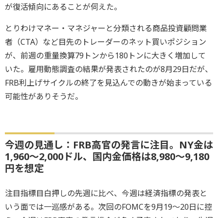
が復活傾向にあることが伺えた。
とりわけマネー・マネジャーと分類される商品投資顧問業
者（CTA）など目先のトレーダーのネット買いポジション
が、前週の重量換算79トンから180トンに大きく増加して
いた。雇用動態調査の結果が発表されたのが8月29日だが、
FRB利上げサイクルの終了を見込んでの動きが始まっている
可能性がありそうだ。
今週の見通し：FRB高官の発言に注目。NY金は
1,960～2,000ドル、国内金価格は8,980～9,180
円を想定
注目指標目白押しの先週に比べ、今週は経済指標の発表と
いう面では一巡感がある。次回のFOMCを9月19～20日に控