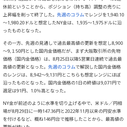
休前ということから、ポジション（持ち高）調整の売りに
上昇幅を削って終了した。
先週のコラム
でレンジを1,940.10
～1,980.20ドルと想定したNY金は、1,935～1,975ドルに沿
ったものとなった。
その一方、先週の見通しで過去最高値の更新を想定し8,900
～9,１50円とした国内金価格だが、まず大阪取引所の先物
価格（国内金価格）は、8月25日以降5営業日連続で過去最
高値の更新となった。
先週のコラム
で解説した国内金価格
のレンジは、8,942～9,131円とこちらも想定レンジにほぼ
沿ったものとなった。国内金価格の1日の終値は9,071円で
週足は91円、1.0％高となった。
NY金が前述のように水準を切り上げる中で、米ドル／円相
場が8月29日に一時147.36円と2022年11月以来の円安水準
を付けるなど、概ね146円台で推移したことから、最高値の