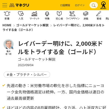
口座開設
ログイン
新着
人気
マーケット
特集
初心者
ライフデザイン
連載
著者
商
HOME
ゴールドマーケット解説
レイバーデー明けに、2,000米ドルをト
ライする金（ゴールド）
レイバーデー明けに、2,000米ド
ルをトライする金（ゴールド）
亀井
幸一郎
ゴールドマーケット解説
2023/09/04
金・プラチナ・シルバー
先週の動き：米労働市場の軟化を示した指標にニューヨ
ーク金先物価格週足は続伸。一方、国内金価格は連日の
過去最高値更新
ほどほどの内容の8月雇用統計、タカ派、ハト派双方に好