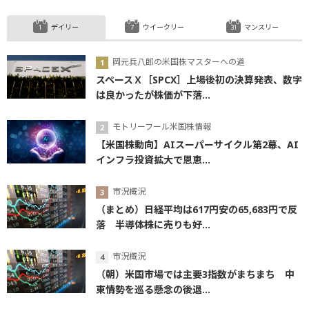
デイリー
ウイークリー
マンスリー
岡元兵八郎の米国株マスターへの道
スペースＸ［SPCX］上場後初の決算発表、数字
は良かったが株価が下落...
モトリーフール米国株情報
【米国株動向】AIスーパーサイクル第2幕、AI
インフラ投資拡大で恩恵...
市況概況
（まとめ）日経平均は617円安の65,683円で反
落 半導体株に売りも好...
市況概況
（朝）米国市場では主要3指数がまちまち 中
東情勢を巡る懸念の後退...