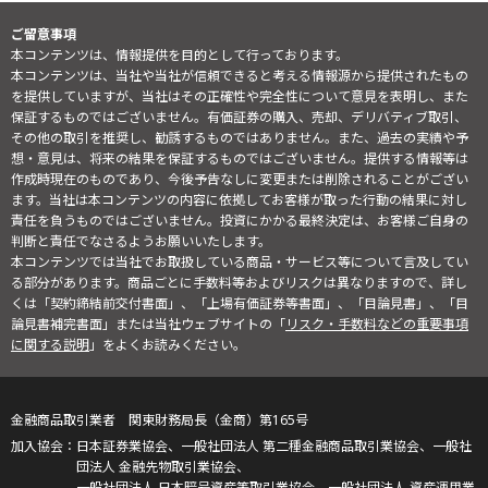
ご留意事項
本コンテンツは、情報提供を目的として行っております。
本コンテンツは、当社や当社が信頼できると考える情報源から提供されたもの
を提供していますが、当社はその正確性や完全性について意見を表明し、また
保証するものではございません。有価証券の購入、売却、デリバティブ取引、
その他の取引を推奨し、勧誘するものではありません。また、過去の実績や予
想・意見は、将来の結果を保証するものではございません。提供する情報等は
作成時現在のものであり、今後予告なしに変更または削除されることがござい
ます。当社は本コンテンツの内容に依拠してお客様が取った行動の結果に対し
責任を負うものではございません。投資にかかる最終決定は、お客様ご自身の
判断と責任でなさるようお願いいたします。
本コンテンツでは当社でお取扱している商品・サービス等について言及してい
る部分があります。商品ごとに手数料等およびリスクは異なりますので、詳し
くは「契約締結前交付書面」、「上場有価証券等書面」、「目論見書」、「目
論見書補完書面」または当社ウェブサイトの「
リスク・手数料などの重要事項
に関する説明
」をよくお読みください。
金融商品取引業者 関東財務局長（金商）第165号
日本証券業協会、一般社団法人 第二種金融商品取引業協会、一般社
団法人 金融先物取引業協会、
一般社団法人 日本暗号資産等取引業協会、一般社団法人 資産運用業