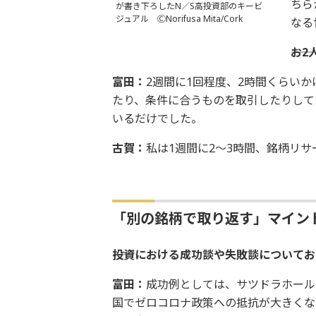
ちら
が書き下ろしたN／S高投資部のキービ
ジュアル ⒸNorifusa Mita/Cork
なる
――
富田：
2週間に1回程度、2時間くらい
たり、条件に合うものを取引したりして
いるだけでした。
古賀：
私は1週間に2～3時間、銘柄リ
「別の銘柄で取り返す」マイン
――投資における成功談や失敗談について
富田：
成功例としては、サツドラホール
国でゼロコロナ政策への抵抗が大きくな