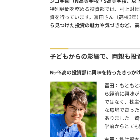
ンゴ学園（N高等学校・S高等学校、以
特別顧問を務める投資部では、村上財団
資を行っています。富田さん（高校3年
ら見つけた投資の魅力や気づきなど、高
子どもからの影響で、両親も投
――N／S高の投資部に興味を持ったきっ
富田：
もともと
ら経済に興味が
ではなく、株主
な環境で育った
ありました。資
学前からとても
古賀：
私は資本