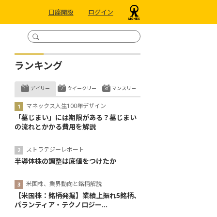
口座開設
ログイン
ランキング
デイリー
ウイークリー
マンスリー
マネックス人生100年デザイン
「墓じまい」には期限がある？墓じまい
の流れとかかる費用を解説
ストラテジーレポート
半導体株の調整は底値をつけたか
米国株、業界動向と銘柄解説
【米国株：銘柄発掘】業績上振れ5銘柄、
パランティア・テクノロジー...