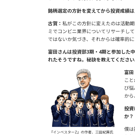
――銘柄選定の方針を変えてから投資成績
古賀：
私がこの方針に変えたのは活動期
ミでコンビニ業界についてリサーチして
ではないか気づき、それからは確率的に
――富田さんは投資部3期・4期と参加した
れたそうですね。秘訣を教えてください
富田
こと
び悩
から
――
か？
僕は
『インベスターZ』の作者、三田紀房氏