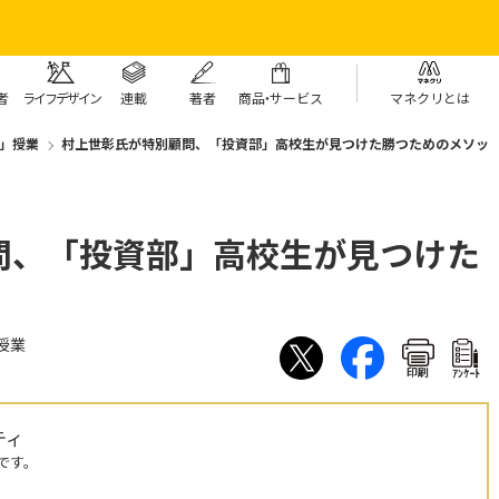
者
ライフデザイン
連載
著者
商
品・
サービス
マネクリとは
」授業
村上世彰氏が特別顧問、「投資部」高校生が見つけた勝つためのメソッ
問、「投資部」高校生が見つけた
授業
印刷
ｱﾝｹｰﾄ
ティ
です。