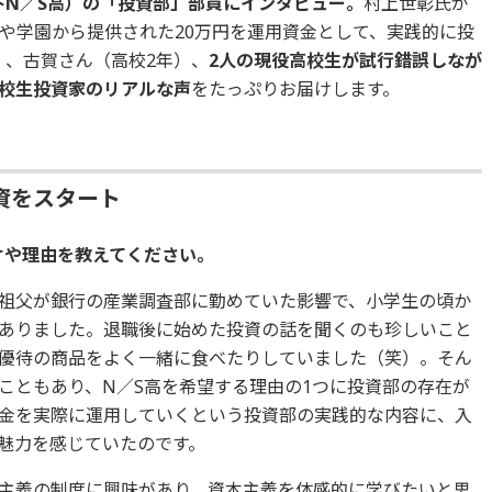
下N／S高）の「投資部」部員にインタビュー。
村上世彰氏が
や学園から提供された20万円を運用資金として、実践的に投
）、古賀さん（高校2年）、
2人の現役高校生が試行錯誤しなが
校生投資家のリアルな声
をたっぷりお届けします。
資をスタート
かけや理由を教えてください。
祖父が銀行の産業調査部に勤めていた影響で、小学生の頃か
ありました。退職後に始めた投資の話を聞くのも珍しいこと
優待の商品をよく一緒に食べたりしていました（笑）。そん
こともあり、N／S高を希望する理由の1つに投資部の存在が
金を実際に運用していくという投資部の実践的な内容に、入
魅力を感じていたのです。
主義の制度に興味があり、資本主義を体感的に学びたいと思