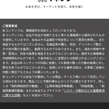
お金を学び、マーケットを知り、未来を描く
ご留意事項
本コンテンツは、情報提供を目的として行っております。
本コンテンツは、当社や当社が信頼できると考える情報源から提供されたもの
を提供していますが、当社はその正確性や完全性について意見を表明し、また
保証するものではございません。有価証券の購入、売却、デリバティブ取引、
その他の取引を推奨し、勧誘するものではありません。また、過去の実績や予
想・意見は、将来の結果を保証するものではございません。提供する情報等は
作成時現在のものであり、今後予告なしに変更または削除されることがござい
ます。当社は本コンテンツの内容に依拠してお客様が取った行動の結果に対し
責任を負うものではございません。投資にかかる最終決定は、お客様ご自身の
判断と責任でなさるようお願いいたします。
本コンテンツでは当社でお取扱している商品・サービス等について言及してい
る部分があります。商品ごとに手数料等およびリスクは異なりますので、詳し
くは「契約締結前交付書面」、「上場有価証券等書面」、「目論見書」、「目
論見書補完書面」または当社ウェブサイトの「
リスク・手数料などの重要事項
に関する説明
」をよくお読みください。