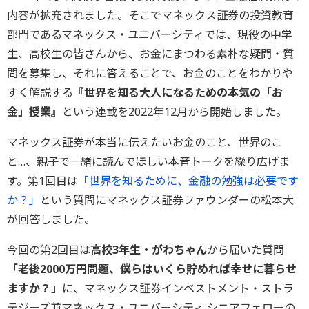
内容が拡充されました。そこでマネックス証券の投資教育
部門であるマネックス・ユニバーシティでは、現役の中学
生、高校生の皆さんから、お金にまつわる素朴な疑問・質
問を募集し、それに答えることで、お金のことをわかりや
すく解説する
『世界を知る大人になるための本気の「お
金」授業』
という連載を2022年12月から開始しました。
マネックス証券が本当に伝えたいお金のこと、世界のこ
と…、親子で一緒に読んでほしい本音トークを繰り広げま
す。第1回目は
「世界を知るために、金融の勉強は必要です
か？」
という質問にマネックス証券ファウンダーの松本大
が回答しました。
今回の第2回目は
高校3年生・がわちゃん
から届いた質問
「老後2000万円問題、僕らはいくら貯めれば幸せに暮らせ
ますか？」
に、マネックス証券インベストメント・ストラ
テジーズ兼マネックス・ユニバーシティ シニアフェローの