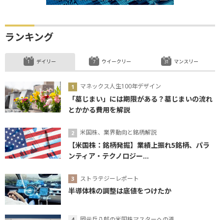
ランキング
デイリー
ウイークリー
マンスリー
マネックス人生100年デザイン
「墓じまい」には期限がある？墓じまいの流れ
とかかる費用を解説
米国株、業界動向と銘柄解説
【米国株：銘柄発掘】業績上振れ5銘柄、パラ
ンティア・テクノロジー...
ストラテジーレポート
半導体株の調整は底値をつけたか
岡元兵八郎の米国株マスターへの道