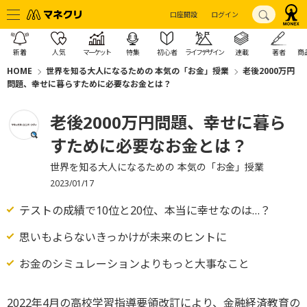
口座開設
ログイン
新着
人気
マーケット
特集
初心者
ライフデザイン
連載
著者
商
HOME
世界を知る大人になるための 本気の「お金」授業
老後2000万円
問題、幸せに暮らすために必要なお金とは？
老後2000万円問題、幸せに暮ら
すために必要なお金とは？
世界を知る大人になるための 本気の「お金」授業
2023/01/17
テストの成績で10位と20位、本当に幸せなのは…？
思いもよらないきっかけが未来のヒントに
お金のシミュレーションよりもっと大事なこと
2022年4月の高校学習指導要領改訂により、金融経済教育の