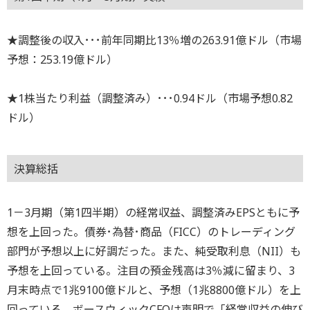
★調整後の収入･･･前年同期比13％増の263.91億ドル（市場
予想：253.19億ドル）
★1株当たり利益（調整済み）･･･0.94ドル（市場予想0.82
ドル）
決算総括
1－3月期（第1四半期）の経常収益、調整済みEPSともに予
想を上回った。債券･為替･商品（FICC）のトレーディング
部門が予想以上に好調だった。また、純受取利息（NII）も
予想を上回っている。注目の預金残高は3％減に留まり、3
月末時点で1兆9100億ドルと、予想（1兆8800億ドル）を上
回っている。ボースウィックCFOは声明で「経常収益の伸び