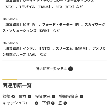
【決算結果】シーゲイト・テクノロジー・ホールディングス
［STX］、Tモバイル［TMUS］、RTX［RTX］など
2026/08/06
【決算結果】ビザ［V］、フォード・モーター［F］、スカイワーク
ス・ソリューションズ［SWKS］など
2026/08/05
【決算結果】インテル［INTC］、スリーエム［MMM］、アメリカ
ン航空グループ［AAL］など
過去記事一覧を見る
関連用語一覧
調整
債券
投資信託
機関投資家
キャッシュフロー
下値
底