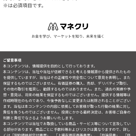
※は必須項目です。
お金を学び、マーケットを知り、未来を描く
ご留意事項
本コンテンツは、情報提供を目的として行っております。
本コンテンツは、当社や当社が信頼できると考える情報源から提供されたもの
を提供していますが、当社はその正確性や完全性について意見を表明し、また
保証するものではございません。有価証券の購入、売却、デリバティブ取引、
その他の取引を推奨し、勧誘するものではありません。また、過去の実績や予
想・意見は、将来の結果を保証するものではございません。提供する情報等は
作成時現在のものであり、今後予告なしに変更または削除されることがござい
ます。当社は本コンテンツの内容に依拠してお客様が取った行動の結果に対し
責任を負うものではございません。投資にかかる最終決定は、お客様ご自身の
判断と責任でなさるようお願いいたします。
本コンテンツでは当社でお取扱している商品・サービス等について言及してい
る部分があります。商品ごとに手数料等およびリスクは異なりますので、詳し
くは「契約締結前交付書面」、「上場有価証券等書面」、「目論見書」、「目