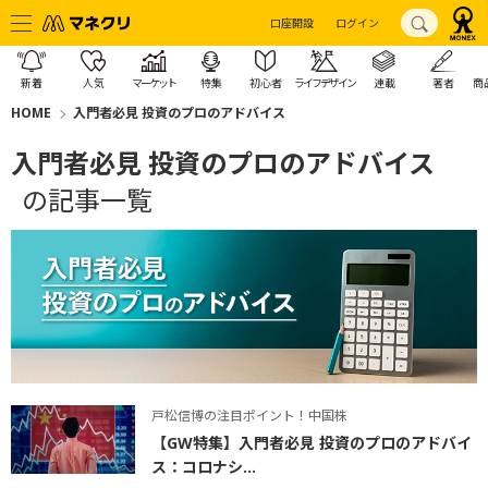
口座開設
ログイン
新着
人気
マーケット
特集
初心者
ライフデザイン
連載
著者
商
HOME
入門者必見 投資のプロのアドバイス
入門者必見 投資のプロのアドバイス
の記事一覧
戸松信博の注目ポイント！中国株
【GW特集】入門者必見 投資のプロのアドバイ
ス：コロナシ...