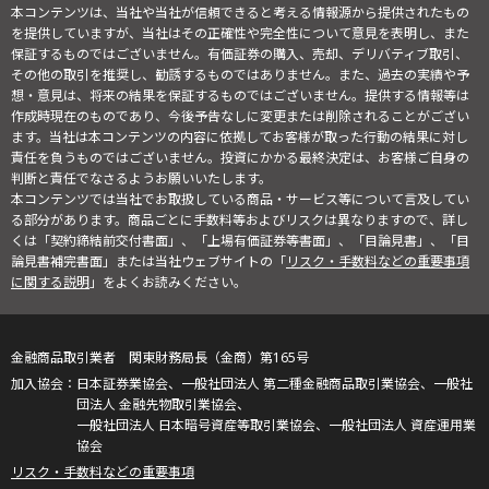
本コンテンツは、当社や当社が信頼できると考える情報源から提供されたもの
を提供していますが、当社はその正確性や完全性について意見を表明し、また
保証するものではございません。有価証券の購入、売却、デリバティブ取引、
その他の取引を推奨し、勧誘するものではありません。また、過去の実績や予
想・意見は、将来の結果を保証するものではございません。提供する情報等は
作成時現在のものであり、今後予告なしに変更または削除されることがござい
ます。当社は本コンテンツの内容に依拠してお客様が取った行動の結果に対し
責任を負うものではございません。投資にかかる最終決定は、お客様ご自身の
判断と責任でなさるようお願いいたします。
本コンテンツでは当社でお取扱している商品・サービス等について言及してい
る部分があります。商品ごとに手数料等およびリスクは異なりますので、詳し
くは「契約締結前交付書面」、「上場有価証券等書面」、「目論見書」、「目
論見書補完書面」または当社ウェブサイトの「
リスク・手数料などの重要事項
に関する説明
」をよくお読みください。
金融商品取引業者 関東財務局長（金商）第165号
日本証券業協会、一般社団法人 第二種金融商品取引業協会、一般社
団法人 金融先物取引業協会、
一般社団法人 日本暗号資産等取引業協会、一般社団法人 資産運用業
協会
リスク・手数料などの重要事項