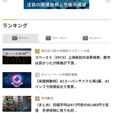
ランキング
デイリー
ウイークリー
マンスリー
岡元兵八郎の米国株マスターへの道
スペースＸ［SPCX］上場後初の決算発表、数字
は良かったが株価が下落...
モトリーフール米国株情報
【米国株動向】AIスーパーサイクル第2幕、AI
インフラ投資拡大で恩恵...
市況概況
（まとめ）日経平均は617円安の65,683円で反
落 半導体株に売りも好...