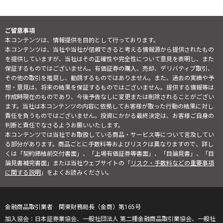
ご留意事項
本コンテンツは、情報提供を目的として行っております。
本コンテンツは、当社や当社が信頼できると考える情報源から提供されたもの
を提供していますが、当社はその正確性や完全性について意見を表明し、また
保証するものではございません。有価証券の購入、売却、デリバティブ取引、
その他の取引を推奨し、勧誘するものではありません。また、過去の実績や予
想・意見は、将来の結果を保証するものではございません。提供する情報等は
作成時現在のものであり、今後予告なしに変更または削除されることがござい
ます。当社は本コンテンツの内容に依拠してお客様が取った行動の結果に対し
責任を負うものではございません。投資にかかる最終決定は、お客様ご自身の
判断と責任でなさるようお願いいたします。
本コンテンツでは当社でお取扱している商品・サービス等について言及してい
る部分があります。商品ごとに手数料等およびリスクは異なりますので、詳し
くは「契約締結前交付書面」、「上場有価証券等書面」、「目論見書」、「目
論見書補完書面」または当社ウェブサイトの「
リスク・手数料などの重要事項
に関する説明
」をよくお読みください。
金融商品取引業者 関東財務局長（金商）第165号
日本証券業協会、一般社団法人 第二種金融商品取引業協会、一般社