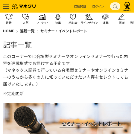
口座開設
ログイン
新着
人気
マーケット
特集
初心者
ライフデザイン
連載
著者
商
HOME
連載一覧
セミナー・イベントレポート
記事一覧
このコーナーでは会場型セミナーやオンラインセミナーで行った内
容を連載形式でお届けする予定です。
（
マネックス証券で行っている会場型セミナーやオンラインセミナ
ー
のうちから多くの方に知っていただきたい内容をセレクトしてお
届
けいたします。）
不定期更新