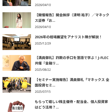
2026/04/10
【開催報告】開会挨拶（清明 祐子）／マネック
ス証券「お...
2026/04/10
2026年の相場展望をアナリスト陣が解説！
2025/12/29
【満員御礼】詐欺の手口を落語で学ぶ！J-FLEC
共催『金融リ...
2025/08/22
【セミナー実施報告】満員御礼「マネックス 全
国投資セミ...
2025/07/15
もらって嬉しい株主優待・配当金、個人投資家
はどう活用？...