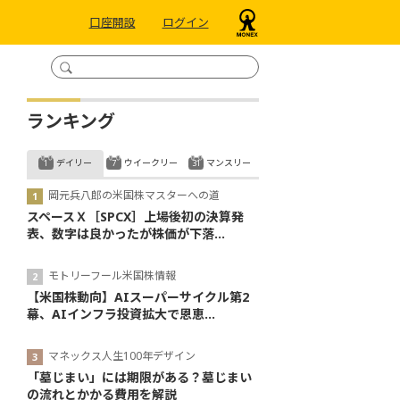
口座開設
ログイン
ランキング
デイリー
ウイークリー
マンスリー
岡元兵八郎の米国株マスターへの道
スペースＸ［SPCX］上場後初の決算発
表、数字は良かったが株価が下落...
モトリーフール米国株情報
【米国株動向】AIスーパーサイクル第2
幕、AIインフラ投資拡大で恩恵...
マネックス人生100年デザイン
「墓じまい」には期限がある？墓じまい
の流れとかかる費用を解説