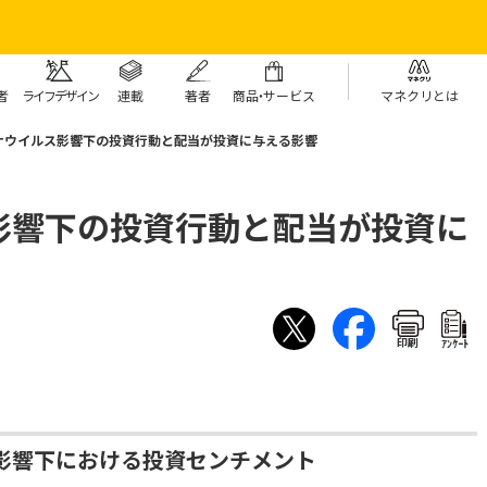
者
ライフデザイン
連載
著者
商
品・
サービス
マネクリとは
ナウイルス影響下の投資行動と配当が投資に与える影響
影響下の投資行動と配当が投資に
印刷
ｱﾝｹｰﾄ
影響下における投資センチメント