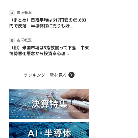
市況概況
（まとめ）日経平均は617円安の65,683
円で反落 半導体株に売りも好...
市況概況
（朝）米国市場は3指数揃って下落 中東
情勢悪化懸念から投資家心理...
ランキング一覧を見る