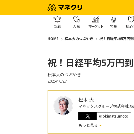
新着
人気
マーケット
特集
初心
HOME
松本大のつぶやき
祝！日経平均5万円到
祝！日経平均5万円到
松本大のつぶやき
2025/10/27
松本 大
マネックスグループ株式会社 取
@okimatsumoto
もっと見る