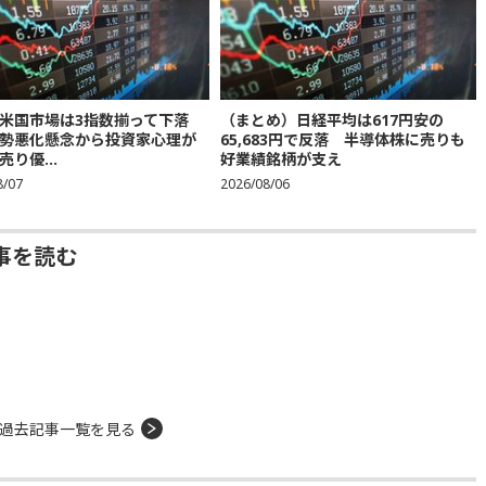
米国市場は3指数揃って下落
（まとめ）日経平均は617円安の
勢悪化懸念から投資家心理が
65,683円で反落 半導体株に売りも
り優...
好業績銘柄が支え
8/07
2026/08/06
事を読む
過去記事一覧を見る