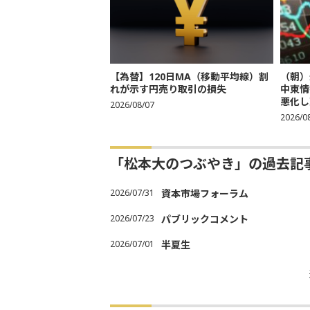
【為替】120日MA（移動平均線）割
（朝）
れが示す円売り取引の損失
中東情
悪化し売
2026/08/07
2026/0
「松本大のつぶやき」の過去記
2026/07/31
資本市場フォーラム
2026/07/23
パブリックコメント
2026/07/01
半夏生