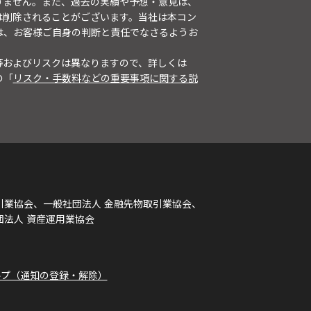
りません。また、過去の実績や予想・意見は、
は削除されることがございます。当社は本コン
は、お客様ご自身の判断と責任でなさるようお
等およびリスクは異なりますので、詳しくは
の「
リスク・手数料などの重要事項に関する説
引業協会、一般社団法人 金融先物取引業協会、
団法人 資産運用業協会
ルプ（通知の登録・解除）