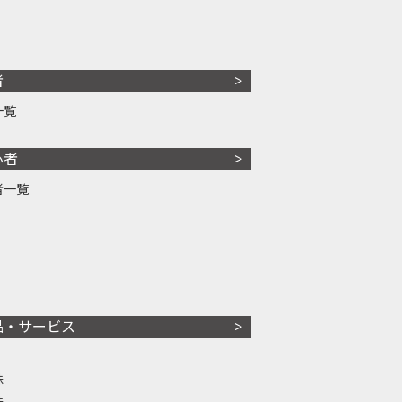
者
一覧
心者
者一覧
品・サービス
株
株