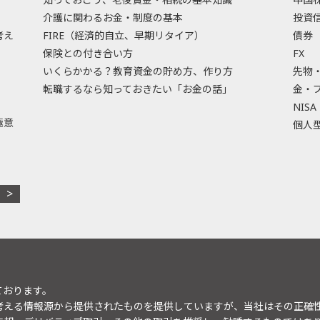
介護に関わるお金・制度の基本
投資
考え
FIRE（経済的自立、早期リタイア）
債券
保険との付き合い方
FX
いくらかかる？教育資金の貯め方、作り方
先物
転職するなら知っておきたい「お金の話」
金・
NISA
極意
個人型
ております。
考える情報源から提供されたものを提供していますが、当社はその正確