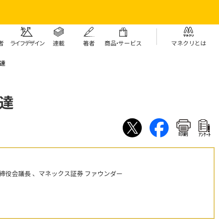
者
ライフデザイン
連載
著者
商
品・
サービス
マネクリとは
達
達
印刷
ｱﾝｹｰﾄ
締役会議長 、マネックス証券 ファウンダー