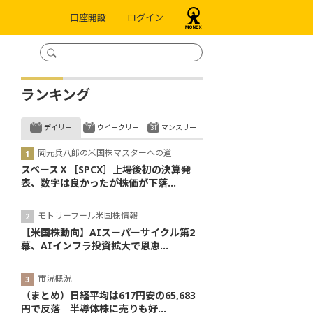
口座開設
ログイン
ランキング
デイリー
ウイークリー
マンスリー
岡元兵八郎の米国株マスターへの道
スペースＸ［SPCX］上場後初の決算発
表、数字は良かったが株価が下落...
モトリーフール米国株情報
【米国株動向】AIスーパーサイクル第2
幕、AIインフラ投資拡大で恩恵...
市況概況
（まとめ）日経平均は617円安の65,683
円で反落 半導体株に売りも好...