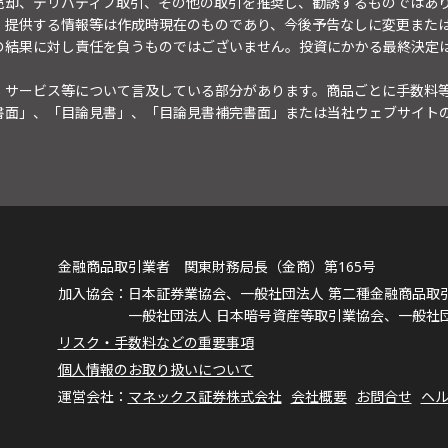
売却、デリバティブ取引、その他の取引を推奨し、勧誘するものではあ
。提供する情報等は作成時現在のものであり、今後予告なしに変更また
の結果に対し責任を負うものではございません。投資にかかる最終決定
・サービス等について言及している部分があります。商品ごとに手数料
書面」、「目論見書」、「目論見書補完書面」または当社ウェブサイト
金融商品取引業者 関東財務局長（金商）第165号
日本証券業協会、一般社団法人 第二種金融商品取
一般社団法人 日本暗号資産等取引業協会、一般社
リスク・手数料などの重要事項
個人情報のお取り扱いについて
マネックス証券株式会社
会社概要
お問合せ
ヘ